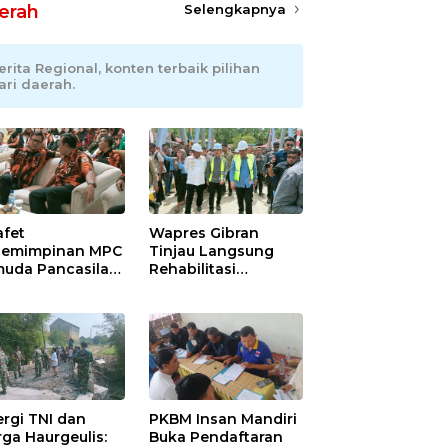
erah
Selengkapnya
erita Regional, konten terbaik pilihan
ari daerah.
afet
Wapres Gibran
emimpinan MPC
Tinjau Langsung
uda Pancasila
Rehabilitasi
ramayu,
Jembatan Lumut di
adhani
Aceh Tengah,
ianto Dipastikan
Targetkan
pin Organisasi
Konektivitas Pulih
at Muscablub
Cepat
ergi TNI dan
PKBM Insan Mandiri
ga Haurgeulis:
Buka Pendaftaran