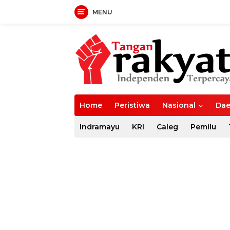
MENU
Langsung
ke
konten
Home
Peristiwa
Nasional
Dae
Indramayu
KRI
Caleg
Pemilu