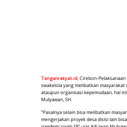
Tanganrakyat.id
, Cirebon-Pelaksanaa
swakelola yang melibatkan masyarakat d
ataupun organisasi kepemudaan, hal in
Mulyawan, SH.
“Pasalnya selain bisa melibatkan masy
mengerjakan proyek desa disisi lain bi
pandemi covid-19” ujar Adi Iwan Mulyawa