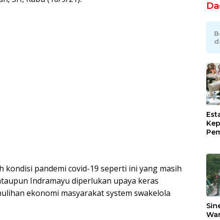
Da
B
d
Est
Kep
Pem
Ind
Ram
Sug
 kondisi pandemi covid-19 seperti ini yang masih
Pim
Lew
 ataupun Indramayu diperlukan upaya keras
ulihan ekonomi masyarakat system swakelola
Sin
War