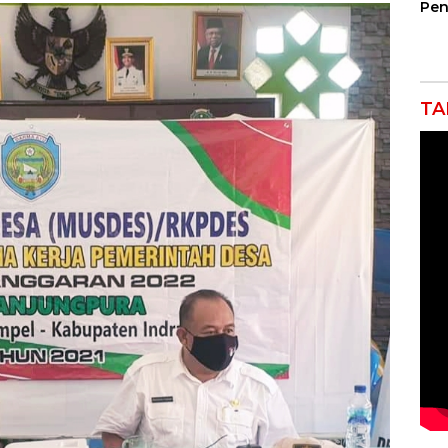
Pen
Jem
Gar
Ind
Ra
TA