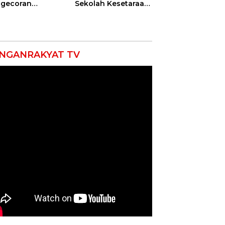
gecoran
Sekolah Kesetaraan
batan Beton
Tanpa Batas Usia
uda di
ramayu
mpung
NGANRAKYAT TV