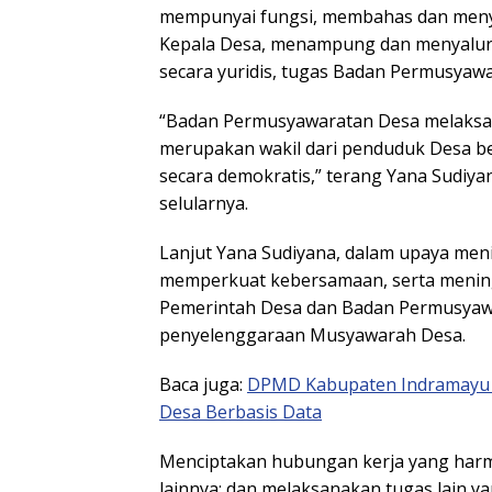
mempunyai fungsi, membahas dan meny
Kepala Desa, menampung dan menyalurk
secara yuridis, tugas Badan Permusyaw
“Badan Permusyawaratan Desa melaksa
merupakan wakil dari penduduk Desa be
secara demokratis,” terang Yana Sudiyan
selularnya.
Lanjut Yana Sudiyana, dalam upaya meni
memperkuat kebersamaan, serta mening
Pemerintah Desa dan Badan Permusyawa
penyelenggaraan Musyawarah Desa.
Baca juga:
DPMD Kabupaten Indramayu
Desa Berbasis Data
Menciptakan hubungan kerja yang har
lainnya; dan melaksanakan tugas lain y