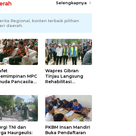
erah
Selengkapnya
erita Regional, konten terbaik pilihan
ari daerah.
afet
Wapres Gibran
emimpinan MPC
Tinjau Langsung
uda Pancasila
Rehabilitasi
ramayu,
Jembatan Lumut di
adhani
Aceh Tengah,
ianto Dipastikan
Targetkan
pin Organisasi
Konektivitas Pulih
at Muscablub
Cepat
ergi TNI dan
PKBM Insan Mandiri
ga Haurgeulis:
Buka Pendaftaran