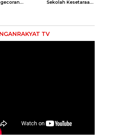
gecoran
Sekolah Kesetaraan
batan Beton
Tanpa Batas Usia
uda di
ramayu
mpung
NGANRAKYAT TV