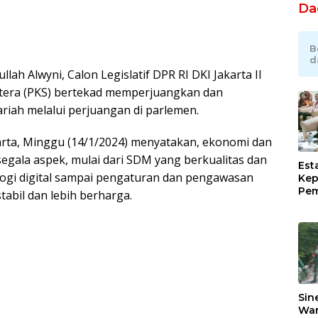
Da
B
d
llah Alwyni, Calon Legislatif DPR RI DKI Jakarta II
ahtera (PKS) bertekad memperjuangkan dan
iah melalui perjuangan di parlemen.
karta, Minggu (14/1/2024) menyatakan, ekonomi dan
segala aspek, mulai dari SDM yang berkualitas dan
Est
gi digital sampai pengaturan dan pengawasan
Kep
Pem
tabil dan lebih berharga.
Ind
Ram
Sug
Pim
Lew
Sin
War