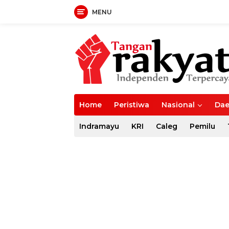
MENU
Langsung
ke
konten
Home
Peristiwa
Nasional
Dae
Indramayu
KRI
Caleg
Pemilu