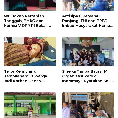
Wujudkan Pertanian
Antisipasi Kemarau
Tangguh, BMKG dan
Panjang, TNI dan BPBD
Komisi V DPR RI Bekali
Imbau Masyarakat Hemat
Petani Indramayu Lewat
Air dan Waspada
Sekolah Lapang Iklim
Kebakaran
Teror Kera Liar di
Sinergi Tanpa Batas: 14
Tembilahan: 18 Warga
Organisasi Pers di
Jadi Korban Ganas,
Indramayu Nyatakan Solid
Punggung Robek hingga
di Bawah Naungan FKJI
12 Jahitan!