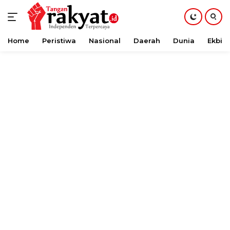
Home
Peristiwa
Nasional
Daerah
Dunia
Ekbis
Langsung
ke
konten