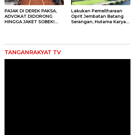
PAJAK DI DEREK PAKSA,
Lakukan Pemeliharaan
ADVOKAT DIDORONG
Oprit Jembatan Batang
HINGGA JAKET SOBEK!
Serangan, Hutama Karya
Ormas & 150 Advokat Riau
Uji Coba Contraflow di KM
Ngamuk Kepung Polresta
55 Tol Binjai–Langsa
Pekanbaru!
TANGANRAKYAT TV