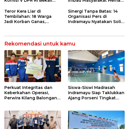
Komisi V DPR RI Bekali
Imbau Masyarakat Hemat
Petani Indramayu Lewat
Air dan Waspada
Sekolah Lapang Iklim
Kebakaran
Teror Kera Liar di
Sinergi Tanpa Batas: 14
Tembilahan: 18 Warga
Organisasi Pers di
Jadi Korban Ganas,
Indramayu Nyatakan Solid
Punggung Robek hingga
di Bawah Naungan FKJI
12 Jahitan!
Rekomendasi untuk kamu
Perkuat Integritas dan
Siswa-Siswi Madrasah
Keberkahan Operasi,
Indramayu Siap Taklukkan
Perwira Kilang Balongan
Ajang Porseni Tingkat
Gelar Doa Bersama
Provinsi 2026