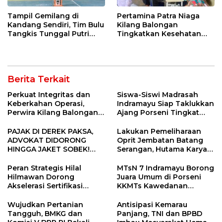
Tampil Gemilang di
Pertamina Patra Niaga
Kandang Sendiri, Tim Bulu
Kilang Balongan
Tangkis Tunggal Putri
Tingkatkan Kesehatan
MTsN 2 Indramayu Sabet
Masyarakat melalui
Juara Porseni KKMTs
Pemeriksaan Kesehatan
Jatibarang 2026
Rutin dan Edukasi
Perawatan Gigi
Berita Terkait
Perkuat Integritas dan
Siswa-Siswi Madrasah
Keberkahan Operasi,
Indramayu Siap Taklukkan
Perwira Kilang Balongan
Ajang Porseni Tingkat
Gelar Doa Bersama
Provinsi 2026
PAJAK DI DEREK PAKSA,
Lakukan Pemeliharaan
ADVOKAT DIDORONG
Oprit Jembatan Batang
HINGGA JAKET SOBEK!
Serangan, Hutama Karya
Ormas & 150 Advokat Riau
Uji Coba Contraflow di KM
Ngamuk Kepung Polresta
55 Tol Binjai–Langsa
Peran Strategis Hilal
MTsN 7 Indramayu Borong
Pekanbaru!
Hilmawan Dorong
Juara Umum di Porseni
Akselerasi Sertifikasi
KKMTs Kawedanan
Kompetensi untuk
Jatibarang 2026
Entaskan Kemiskinan di
Wujudkan Pertanian
Antisipasi Kemarau
Indramayu
Tangguh, BMKG dan
Panjang, TNI dan BPBD