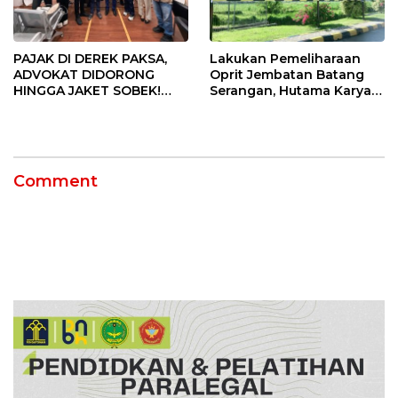
PAJAK DI DEREK PAKSA,
Lakukan Pemeliharaan
ADVOKAT DIDORONG
Oprit Jembatan Batang
HINGGA JAKET SOBEK!
Serangan, Hutama Karya
Ormas & 150 Advokat Riau
Uji Coba Contraflow di KM
Ngamuk Kepung Polresta
55 Tol Binjai–Langsa
Pekanbaru!
Comment