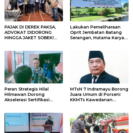
PAJAK DI DEREK PAKSA,
Lakukan Pemeliharaan
ADVOKAT DIDORONG
Oprit Jembatan Batang
HINGGA JAKET SOBEK!
Serangan, Hutama Karya
Ormas & 150 Advokat Riau
Uji Coba Contraflow di KM
Ngamuk Kepung Polresta
55 Tol Binjai–Langsa
Pekanbaru!
Peran Strategis Hilal
MTsN 7 Indramayu Borong
Hilmawan Dorong
Juara Umum di Porseni
Akselerasi Sertifikasi
KKMTs Kawedanan
Kompetensi untuk
Jatibarang 2026
Entaskan Kemiskinan di
Indramayu