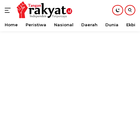
Home
Peristiwa
Nasional
Daerah
Dunia
Ekbis
Langsung
ke
konten