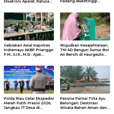
Padang-Bukittinggi
Disatroni Aparat, Ratusan
Didesak Jadi Solusi
Pengunjung Kocar-Kacir
Strategis
Dites Urine!
Gebrakan Awal Kapolres
Wujudkan Kesejahteraan,
Indramayu AKBP Prianggo
TNI AD Bangun Sumur Bor
P.M., S.I.K., M.Si : Ajak
Air Bersih di Haurgeulis
Wartawan Ngopi Bareng
Indramayu
dan Analisa Program Kerja
Polda Riau Gelar Ekspedisi
Pesona Pantai Tirta Ayu
Merah Putih Presisi 2026,
Balongan: Destinasi
Jangkau 17 Desa di
Wisata Bahari Aman dan
Wilayah 3T
Nyaman di Indramayu