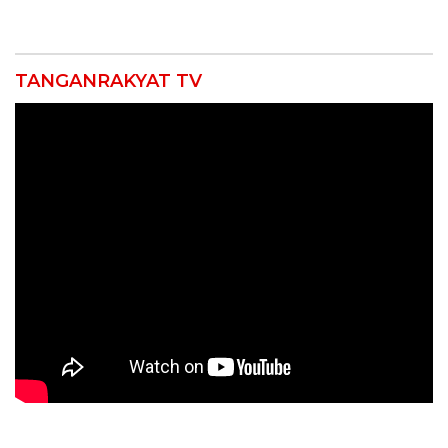
Pemeriksaan Kesehatan
Dites Urine!
Rutin dan Edukasi
Perawatan Gigi
TANGANRAKYAT TV