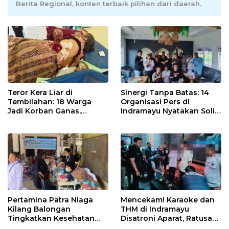
Berita Regional, konten terbaik pilihan dari daerah.
Teror Kera Liar di
Sinergi Tanpa Batas: 14
Tembilahan: 18 Warga
Organisasi Pers di
Jadi Korban Ganas,
Indramayu Nyatakan Solid
Punggung Robek hingga
di Bawah Naungan FKJI
12 Jahitan!
Pertamina Patra Niaga
Mencekam! Karaoke dan
Kilang Balongan
THM di Indramayu
Tingkatkan Kesehatan
Disatroni Aparat, Ratusan
Masyarakat melalui
Pengunjung Kocar-Kacir