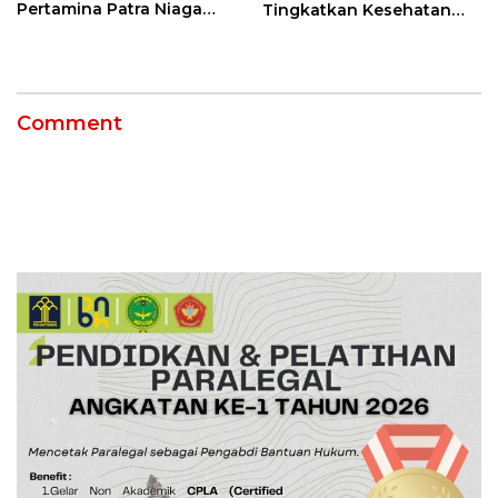
Pertamina Patra Niaga
Tingkatkan Kesehatan
Kilang Balongan Dukung
Masyarakat melalui
Net Zero Emission 2060
Pemeriksaan Kesehatan
Rutin dan Edukasi
Perawatan Gigi
Comment