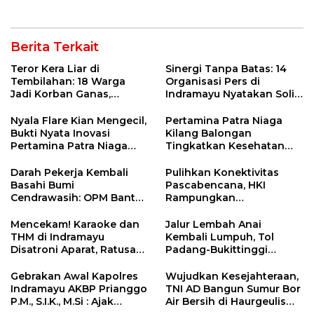
Berita Terkait
Teror Kera Liar di
Sinergi Tanpa Batas: 14
Tembilahan: 18 Warga
Organisasi Pers di
Jadi Korban Ganas,
Indramayu Nyatakan Solid
Punggung Robek hingga
di Bawah Naungan FKJI
12 Jahitan!
Nyala Flare Kian Mengecil,
Pertamina Patra Niaga
Bukti Nyata Inovasi
Kilang Balongan
Pertamina Patra Niaga
Tingkatkan Kesehatan
Kilang Balongan Dukung
Masyarakat melalui
Net Zero Emission 2060
Pemeriksaan Kesehatan
Darah Pekerja Kembali
Pulihkan Konektivitas
Rutin dan Edukasi
Basahi Bumi
Pascabencana, HKI
Perawatan Gigi
Cendrawasih: OPM Bantai
Rampungkan
5 Pahlawan Infrastruktur
Penanganan Jalur
di Tolikara!
Lembah Anai dan Malalak
Mencekam! Karaoke dan
Jalur Lembah Anai
THM di Indramayu
Kembali Lumpuh, Tol
Disatroni Aparat, Ratusan
Padang-Bukittinggi
Pengunjung Kocar-Kacir
Didesak Jadi Solusi
Dites Urine!
Strategis
Gebrakan Awal Kapolres
Wujudkan Kesejahteraan,
Indramayu AKBP Prianggo
TNI AD Bangun Sumur Bor
P.M., S.I.K., M.Si : Ajak
Air Bersih di Haurgeulis