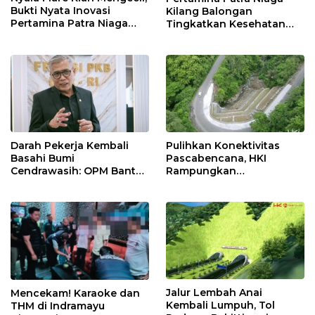
Bukti Nyata Inovasi
Kilang Balongan
Pertamina Patra Niaga
Tingkatkan Kesehatan
Kilang Balongan Dukung
Masyarakat melalui
Net Zero Emission 2060
Pemeriksaan Kesehatan
Rutin dan Edukasi
Perawatan Gigi
Darah Pekerja Kembali
Pulihkan Konektivitas
Basahi Bumi
Pascabencana, HKI
Cendrawasih: OPM Bantai
Rampungkan
5 Pahlawan Infrastruktur
Penanganan Jalur
di Tolikara!
Lembah Anai dan Malalak
Jalur Lembah Anai
Mencekam! Karaoke dan
Kembali Lumpuh, Tol
THM di Indramayu