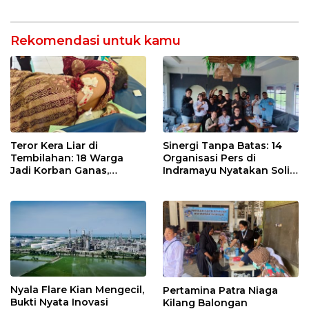
Wartawan Ngopi Bareng
Indramayu
dan Analisa Program Kerja
Rekomendasi untuk kamu
Teror Kera Liar di
Sinergi Tanpa Batas: 14
Tembilahan: 18 Warga
Organisasi Pers di
Jadi Korban Ganas,
Indramayu Nyatakan Solid
Punggung Robek hingga
di Bawah Naungan FKJI
12 Jahitan!
Nyala Flare Kian Mengecil,
Pertamina Patra Niaga
Bukti Nyata Inovasi
Kilang Balongan