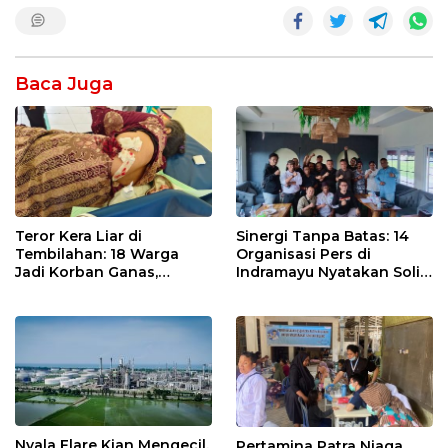
Baca Juga
Teror Kera Liar di
Sinergi Tanpa Batas: 14
Tembilahan: 18 Warga
Organisasi Pers di
Jadi Korban Ganas,
Indramayu Nyatakan Solid
Punggung Robek hingga
di Bawah Naungan FKJI
12 Jahitan!
Nyala Flare Kian Mengecil,
Pertamina Patra Niaga