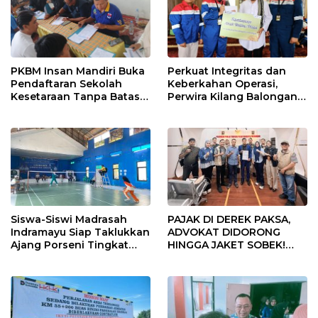
PKBM Insan Mandiri Buka
Perkuat Integritas dan
Pendaftaran Sekolah
Keberkahan Operasi,
Kesetaraan Tanpa Batas
Perwira Kilang Balongan
Usia
Gelar Doa Bersama
Siswa-Siswi Madrasah
PAJAK DI DEREK PAKSA,
Indramayu Siap Taklukkan
ADVOKAT DIDORONG
Ajang Porseni Tingkat
HINGGA JAKET SOBEK!
Provinsi 2026
Ormas & 150 Advokat Riau
Ngamuk Kepung Polresta
Pekanbaru!