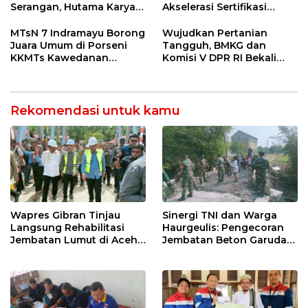
Serangan, Hutama Karya
Akselerasi Sertifikasi
Uji Coba Contraflow di KM
Kompetensi untuk
55 Tol Binjai–Langsa
Entaskan Kemiskinan di
MTsN 7 Indramayu Borong
Wujudkan Pertanian
Indramayu
Juara Umum di Porseni
Tangguh, BMKG dan
KKMTs Kawedanan
Komisi V DPR RI Bekali
Jatibarang 2026
Petani Indramayu Lewat
Sekolah Lapang Iklim
Rekomendasi untuk kamu
Wapres Gibran Tinjau
Sinergi TNI dan Warga
Langsung Rehabilitasi
Haurgeulis: Pengecoran
Jembatan Lumut di Aceh
Jembatan Beton Garuda
Tengah, Targetkan
di Indramayu Rampung
Konektivitas Pulih Cepat