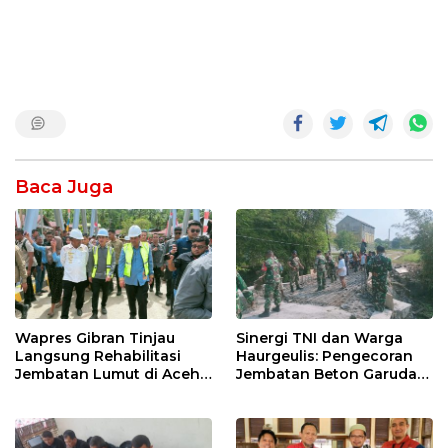
Baca Juga
Wapres Gibran Tinjau
Sinergi TNI dan Warga
Langsung Rehabilitasi
Haurgeulis: Pengecoran
Jembatan Lumut di Aceh
Jembatan Beton Garuda
Tengah, Targetkan
di Indramayu Rampung
Konektivitas Pulih Cepat