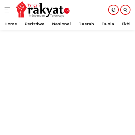
Home
Peristiwa
Nasional
Daerah
Dunia
Ekbis
Langsung
ke
konten