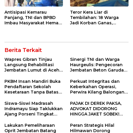
Antisipasi Kemarau
Teror Kera Liar di
Panjang, TNI dan BPBD
Tembilahan: 18 Warga
Imbau Masyarakat Hemat
Jadi Korban Ganas,
Air dan Waspada
Punggung Robek hingga
Kebakaran
12 Jahitan!
Berita Terkait
Wapres Gibran Tinjau
Sinergi TNI dan Warga
Langsung Rehabilitasi
Haurgeulis: Pengecoran
Jembatan Lumut di Aceh
Jembatan Beton Garuda
Tengah, Targetkan
di Indramayu Rampung
Konektivitas Pulih Cepat
PKBM Insan Mandiri Buka
Perkuat Integritas dan
Pendaftaran Sekolah
Keberkahan Operasi,
Kesetaraan Tanpa Batas
Perwira Kilang Balongan
Usia
Gelar Doa Bersama
Siswa-Siswi Madrasah
PAJAK DI DEREK PAKSA,
Indramayu Siap Taklukkan
ADVOKAT DIDORONG
Ajang Porseni Tingkat
HINGGA JAKET SOBEK!
Provinsi 2026
Ormas & 150 Advokat Riau
Ngamuk Kepung Polresta
Lakukan Pemeliharaan
Peran Strategis Hilal
Pekanbaru!
Oprit Jembatan Batang
Hilmawan Dorong