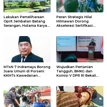
Lakukan Pemeliharaan
Peran Strategis Hilal
Oprit Jembatan Batang
Hilmawan Dorong
Serangan, Hutama Karya
Akselerasi Sertifikasi
Uji Coba Contraflow di KM
Kompetensi untuk
55 Tol Binjai–Langsa
Entaskan Kemiskinan di
Indramayu
MTsN 7 Indramayu Borong
Wujudkan Pertanian
Juara Umum di Porseni
Tangguh, BMKG dan
KKMTs Kawedanan
Komisi V DPR RI Bekali
Jatibarang 2026
Petani Indramayu Lewat
Sekolah Lapang Iklim