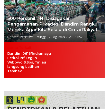
500 Personil TNI Disiagakan
Pengamanan Pilkades, Dandim Rangkul
Mereka Agar Kita Selalu di Cintai Rakyat
Daerah
,
Peristiwa
|
Minggu, 20 Agustus 2023 - 11:57
Berita Terkait
Dandim 0616/Indramayu
Letkol Inf Teguh
Wibowo S.Sos, Tinjau
langsung Latihan
Tembak