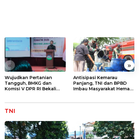
«
»
Wujudkan Pertanian
Antisipasi Kemarau
Tangguh, BMKG dan
Panjang, TNI dan BPBD
Komisi V DPR RI Bekali
Imbau Masyarakat Hemat
Petani Indramayu Lewat
Air dan Waspada
Sekolah Lapang Iklim
Kebakaran
TNI