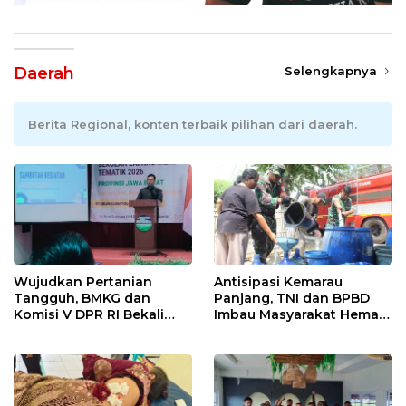
Daerah
Selengkapnya
Berita Regional, konten terbaik pilihan dari daerah.
Wujudkan Pertanian
Antisipasi Kemarau
Tangguh, BMKG dan
Panjang, TNI dan BPBD
Komisi V DPR RI Bekali
Imbau Masyarakat Hemat
Petani Indramayu Lewat
Air dan Waspada
Sekolah Lapang Iklim
Kebakaran