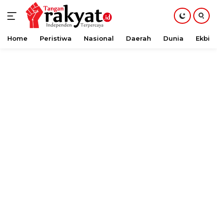
Home
Peristiwa
Nasional
Daerah
Dunia
Ekbis
Langsung
ke
konten