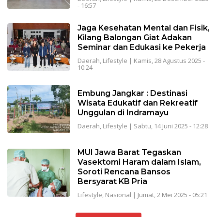
- 16:57
Jaga Kesehatan Mental dan Fisik,
Kilang Balongan Giat Adakan
Seminar dan Edukasi ke Pekerja
Daerah
,
Lifestyle
|
Kamis, 28 Agustus 2025 -
10:24
Embung Jangkar : Destinasi
Wisata Edukatif dan Rekreatif
Unggulan di Indramayu
Daerah
,
Lifestyle
|
Sabtu, 14 Juni 2025 - 12:28
MUI Jawa Barat Tegaskan
Vasektomi Haram dalam Islam,
Soroti Rencana Bansos
Bersyarat KB Pria
Lifestyle
,
Nasional
|
Jumat, 2 Mei 2025 - 05:21