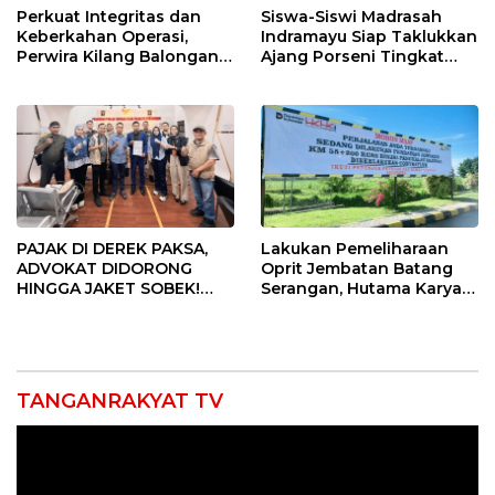
Perkuat Integritas dan
Siswa-Siswi Madrasah
Keberkahan Operasi,
Indramayu Siap Taklukkan
Perwira Kilang Balongan
Ajang Porseni Tingkat
Gelar Doa Bersama
Provinsi 2026
PAJAK DI DEREK PAKSA,
Lakukan Pemeliharaan
ADVOKAT DIDORONG
Oprit Jembatan Batang
HINGGA JAKET SOBEK!
Serangan, Hutama Karya
Ormas & 150 Advokat Riau
Uji Coba Contraflow di KM
Ngamuk Kepung Polresta
55 Tol Binjai–Langsa
Pekanbaru!
TANGANRAKYAT TV