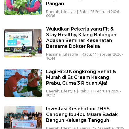
Pangan
Daerah
,
Lifestyle
|
Rabu, 25 Februari 2026 -
09:36
Wujudkan Pekerja yang Fit &
Stay Healthy, Kilang Balongan
Adakan Seminar Kesehatan
Bersama Dokter Reisa
Nasional
,
Lifestyle
|
Rabu, 11 Februari 2026 -
16:44
Lagi Hits! Nongkrong Sehat &
Murah di Es Cream Kakang
Prabu, Cuma 3 Ribuan Aja!
Daerah
,
Lifestyle
|
Rabu, 11 Februari 2026 -
10:12
Investasi Kesehatan: PHSS
Gandeng Ibu-Ibu Muara Badak
Bangun Keluarga Tangguh
Daerah
,
Lifestyle
|
Kamis, 25 Desember 2025