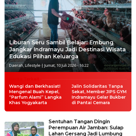
Liburan Seru Sambil Belajar: Embung
Jangkar Indramayu Jadi Destinasi Wisata
Edukasi Pilihan Keluarga
Daerah
,
Lifestyle
|
Jumat, 10 Juli 2026 - 16:22
Berita Terkait
Wangi dan Berkhasiat!
Jalin Solidaritas Tanpa
Mengenal Buah Kepel,
Sekat, Member JIPS GYM
“Parfum Alami” Langka
Indramayu Gelar Bukber
Khas Yogyakarta
di Pantai Cemara
Sentuhan Tangan Dingin
Perempuan Air Jamban: Sulap
Lahan Gersang Jadi Lumbung