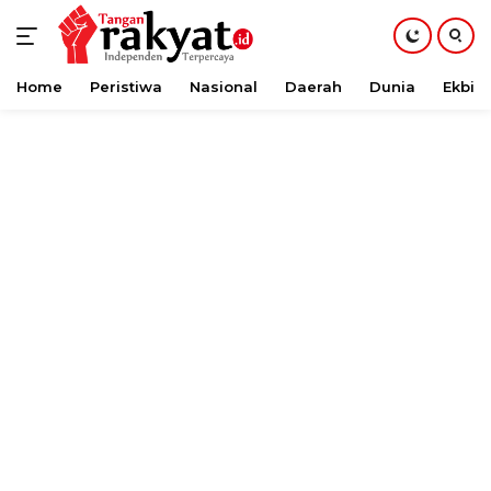
Home
Peristiwa
Nasional
Daerah
Dunia
Ekbis
Langsung
ke
konten