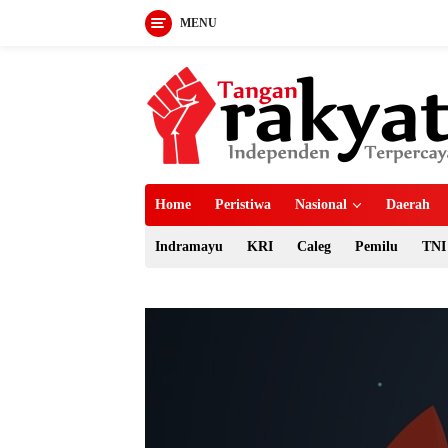
MENU
Langsung
ke
konten
Home
Peristiwa
Nasional
Daerah
Indramayu
KRI
Caleg
Pemilu
TNI