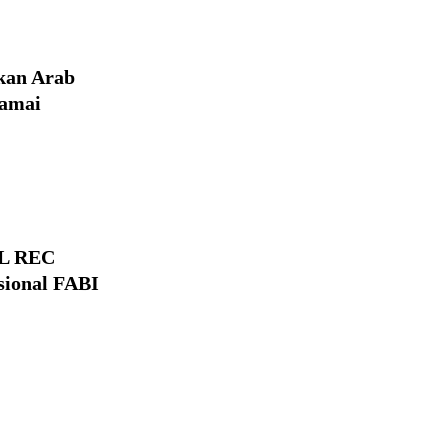
kan Arab
damai
EL REC
sional FABI