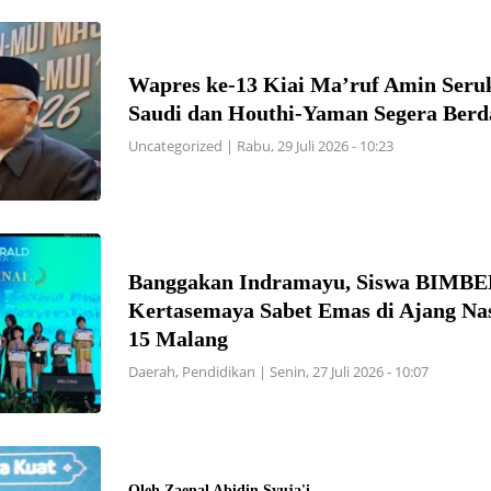
Wapres ke-13 Kiai Ma’ruf Amin Seru
Saudi dan Houthi-Yaman Segera Ber
Uncategorized
|
Rabu, 29 Juli 2026 - 10:23
Banggakan Indramayu, Siswa BIMB
Kertasemaya Sabet Emas di Ajang Na
15 Malang
Daerah
,
Pendidikan
|
Senin, 27 Juli 2026 - 10:07
Oleh Zaenal Abidin Syuja'i