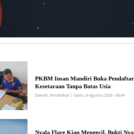
PKBM Insan Mandiri Buka Pendaftar
Kesetaraan Tanpa Batas Usia
Daerah
,
Pendidikan
|
Sabtu, 8 Agustus 2026 - 08:44
Nyala Flare Kian Mengecil, Bukti Nya