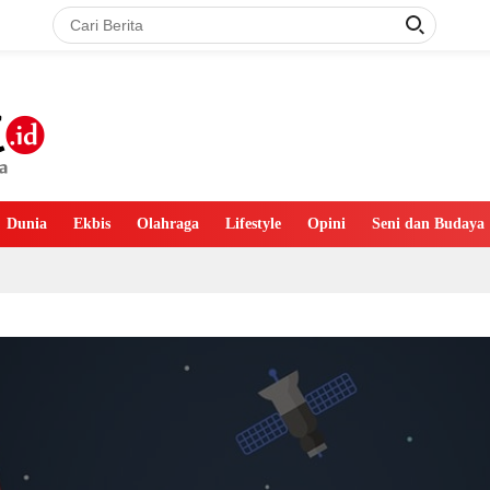
Dunia
Ekbis
Olahraga
Lifestyle
Opini
Seni dan Budaya