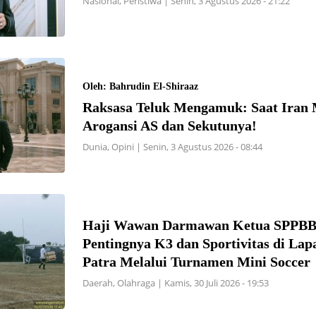
Nasional
,
Peristiwa
|
Senin, 3 Agustus 2026 - 21:22
Oleh: Bahrudin El-Shiraaz
Raksasa Teluk Mengamuk: Saat Iran
Arogansi AS dan Sekutunya!
Dunia
,
Opini
|
Senin, 3 Agustus 2026 - 08:44
Haji Wawan Darmawan Ketua SPPBB 
Pentingnya K3 dan Sportivitas di La
Patra Melalui Turnamen Mini Soccer
Daerah
,
Olahraga
|
Kamis, 30 Juli 2026 - 19:53