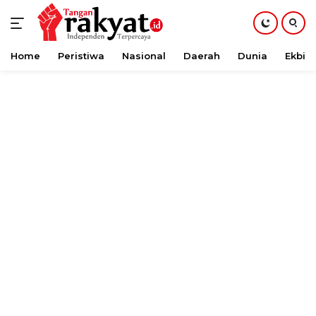
Home
Peristiwa
Nasional
Daerah
Dunia
Ekbis
Langsung
ke
konten