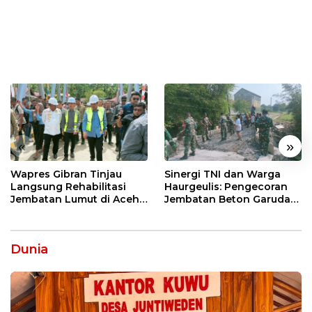
«
»
Wapres Gibran Tinjau
Sinergi TNI dan Warga
Langsung Rehabilitasi
Haurgeulis: Pengecoran
Jembatan Lumut di Aceh
Jembatan Beton Garuda
Tengah, Targetkan
di Indramayu Rampung
Konektivitas Pulih Cepat
Dunia