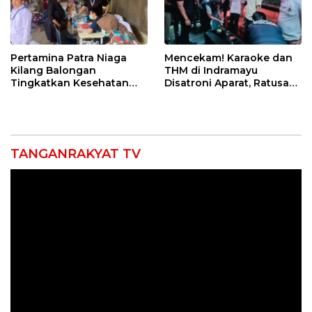
Pertamina Patra Niaga
Mencekam! Karaoke dan
Kilang Balongan
THM di Indramayu
Tingkatkan Kesehatan
Disatroni Aparat, Ratusan
Masyarakat melalui
Pengunjung Kocar-Kacir
Pemeriksaan Kesehatan
Dites Urine!
Rutin dan Edukasi
Perawatan Gigi
TANGANRAKYAT TV