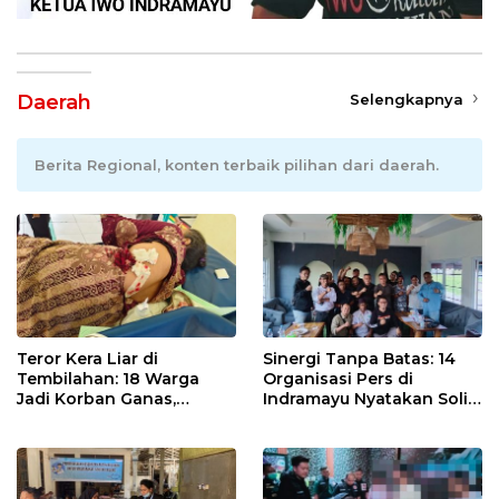
Daerah
Selengkapnya
Berita Regional, konten terbaik pilihan dari daerah.
Teror Kera Liar di
Sinergi Tanpa Batas: 14
Tembilahan: 18 Warga
Organisasi Pers di
Jadi Korban Ganas,
Indramayu Nyatakan Solid
Punggung Robek hingga
di Bawah Naungan FKJI
12 Jahitan!