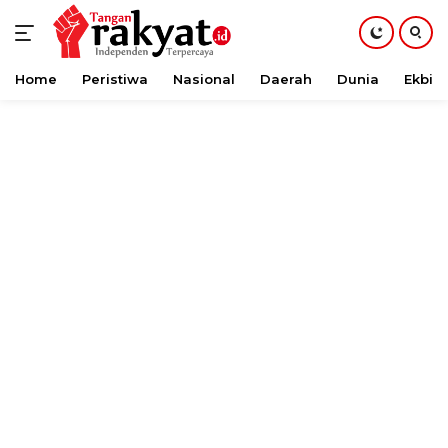
Home
Peristiwa
Nasional
Daerah
Dunia
Ekbis
Langsung
ke
konten