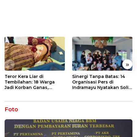
«
»
Teror Kera Liar di
Sinergi Tanpa Batas: 14
Tembilahan: 18 Warga
Organisasi Pers di
Jadi Korban Ganas,
Indramayu Nyatakan Solid
Punggung Robek hingga
di Bawah Naungan FKJI
12 Jahitan!
Foto