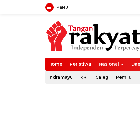
MENU
Langsung
ke
konten
Home
Peristiwa
Nasional
Dae
Indramayu
KRI
Caleg
Pemilu