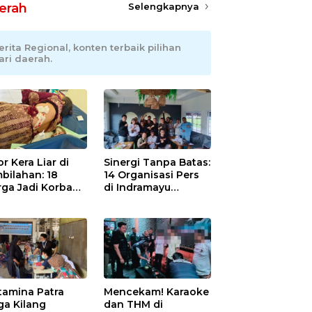
erah
Selengkapnya
erita Regional, konten terbaik pilihan
ari daerah.
r Kera Liar di
Sinergi Tanpa Batas:
bilahan: 18
14 Organisasi Pers
ga Jadi Korban
di Indramayu
as, Punggung
Nyatakan Solid di
ek hingga 12
Bawah Naungan
itan!
FKJI
tamina Patra
Mencekam! Karaoke
ga Kilang
dan THM di