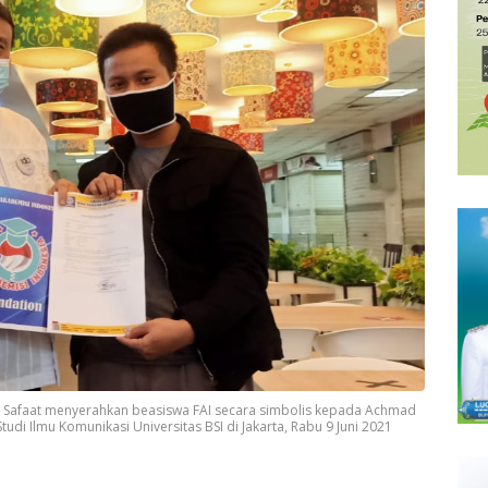
ya Safaat menyerahkan beasiswa FAI secara simbolis kepada Achmad
i Ilmu Komunikasi Universitas BSI di Jakarta, Rabu 9 Juni 2021