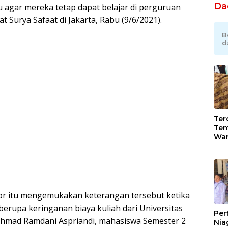
Da
 agar mereka tetap dapat belajar di perguruan
at Surya Safaat di Jakarta, Rabu (9/6/2021).
B
d
Tero
Tem
War
Gan
Rob
Jah
or itu mengemukakan keterangan tersebut ketika
erupa keringanan biaya kuliah dari Universitas
Per
Achmad Ramdani Aspriandi, mahasiswa Semester 2
Nia