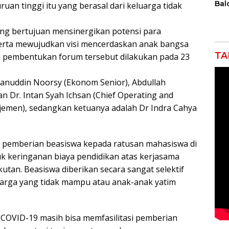
Bal
uan tinggi itu yang berasal dari keluarga tidak
Tin
Kes
 yang bertujuan mensinergikan potensi para
Mas
Pem
erta mewujudkan visi mencerdaskan anak bangsa
Kes
TA
si pembentukan forum tersebut dilakukan pada 23
dan
Per
hsanuddin Noorsy (Ekonom Senior), Abdullah
 Dr. Intan Syah Ichsan (Chief Operating and
jemen), sedangkan ketuanya adalah Dr Indra Cahya
asi pemberian beasiswa kepada ratusan mahasiswa di
k keringanan biaya pendidikan atas kerjasama
tan. Beasiswa diberikan secara sangat selektif
uarga yang tidak mampu atau anak-anak yatim
 COVID-19 masih bisa memfasilitasi pemberian