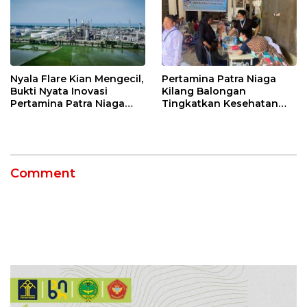
Nyala Flare Kian Mengecil,
Pertamina Patra Niaga
Bukti Nyata Inovasi
Kilang Balongan
Pertamina Patra Niaga
Tingkatkan Kesehatan
Kilang Balongan Dukung
Masyarakat melalui
Net Zero Emission 2060
Pemeriksaan Kesehatan
Rutin dan Edukasi
Perawatan Gigi
Comment