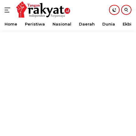
Home
Peristiwa
Nasional
Daerah
Dunia
Ekbis
Langsung
ke
konten