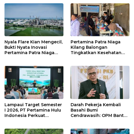
12 Jahitan!
Nyala Flare Kian Mengecil,
Pertamina Patra Niaga
Bukti Nyata Inovasi
Kilang Balongan
Pertamina Patra Niaga
Tingkatkan Kesehatan
Kilang Balongan Dukung
Masyarakat melalui
Net Zero Emission 2060
Pemeriksaan Kesehatan
Rutin dan Edukasi
Perawatan Gigi
Lampaui Target Semester
Darah Pekerja Kembali
I 2026, PT Pertamina Hulu
Basahi Bumi
Indonesia Perkuat
Cendrawasih: OPM Bantai
Ketahanan Energi
5 Pahlawan Infrastruktur
Nasional Lewat Inovasi &
di Tolikara!
Keselamatan Kerja