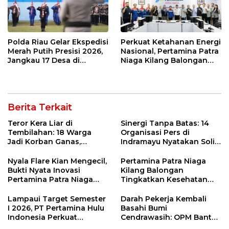
Polda Riau Gelar Ekspedisi
Perkuat Ketahanan Energi
Merah Putih Presisi 2026,
Nasional, Pertamina Patra
Jangkau 17 Desa di
Niaga Kilang Balongan
Wilayah 3T
Perkuat Sinergi Utilisasi
Jetty Propylene
Berita Terkait
Teror Kera Liar di
Sinergi Tanpa Batas: 14
Tembilahan: 18 Warga
Organisasi Pers di
Jadi Korban Ganas,
Indramayu Nyatakan Solid
Punggung Robek hingga
di Bawah Naungan FKJI
12 Jahitan!
Nyala Flare Kian Mengecil,
Pertamina Patra Niaga
Bukti Nyata Inovasi
Kilang Balongan
Pertamina Patra Niaga
Tingkatkan Kesehatan
Kilang Balongan Dukung
Masyarakat melalui
Net Zero Emission 2060
Pemeriksaan Kesehatan
Lampaui Target Semester
Darah Pekerja Kembali
Rutin dan Edukasi
I 2026, PT Pertamina Hulu
Basahi Bumi
Perawatan Gigi
Indonesia Perkuat
Cendrawasih: OPM Bantai
Ketahanan Energi
5 Pahlawan Infrastruktur