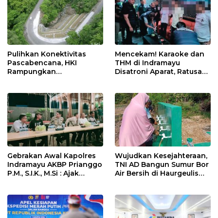
Pulihkan Konektivitas
Mencekam! Karaoke dan
Pascabencana, HKI
THM di Indramayu
Rampungkan
Disatroni Aparat, Ratusan
Penanganan Jalur
Pengunjung Kocar-Kacir
Lembah Anai dan Malalak
Dites Urine!
Gebrakan Awal Kapolres
Wujudkan Kesejahteraan,
Indramayu AKBP Prianggo
TNI AD Bangun Sumur Bor
P.M., S.I.K., M.Si : Ajak
Air Bersih di Haurgeulis
Wartawan Ngopi Bareng
Indramayu
dan Analisa Program Kerja