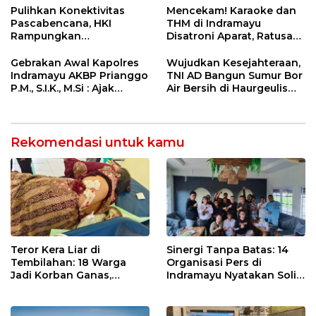
Nasional Lewat Inovasi &
di Tolikara!
Pulihkan Konektivitas
Mencekam! Karaoke dan
Keselamatan Kerja
Pascabencana, HKI
THM di Indramayu
Rampungkan
Disatroni Aparat, Ratusan
Penanganan Jalur
Pengunjung Kocar-Kacir
Lembah Anai dan Malalak
Dites Urine!
Gebrakan Awal Kapolres
Wujudkan Kesejahteraan,
Indramayu AKBP Prianggo
TNI AD Bangun Sumur Bor
P.M., S.I.K., M.Si : Ajak
Air Bersih di Haurgeulis
Wartawan Ngopi Bareng
Indramayu
dan Analisa Program Kerja
Rekomendasi untuk kamu
Teror Kera Liar di
Sinergi Tanpa Batas: 14
Tembilahan: 18 Warga
Organisasi Pers di
Jadi Korban Ganas,
Indramayu Nyatakan Solid
Punggung Robek hingga
di Bawah Naungan FKJI
12 Jahitan!