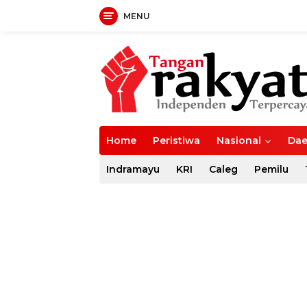
MENU
Langsung
ke
konten
Home
Peristiwa
Nasional
Dae
Indramayu
KRI
Caleg
Pemilu