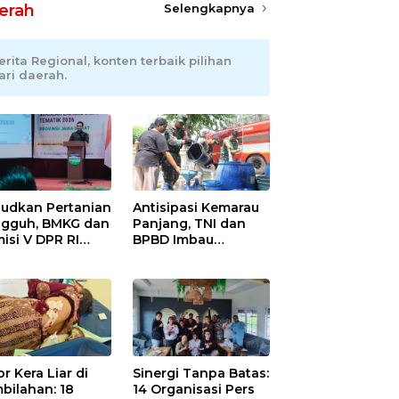
erah
Selengkapnya
erita Regional, konten terbaik pilihan
ari daerah.
udkan Pertanian
Antisipasi Kemarau
gguh, BMKG dan
Panjang, TNI dan
isi V DPR RI
BPBD Imbau
ali Petani
Masyarakat Hemat
ramayu Lewat
Air dan Waspada
olah Lapang
Kebakaran
m
r Kera Liar di
Sinergi Tanpa Batas:
bilahan: 18
14 Organisasi Pers