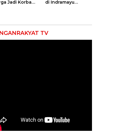
ga Jadi Korban
di Indramayu
as, Punggung
Nyatakan Solid di
ek hingga 12
Bawah Naungan
itan!
FKJI
NGANRAKYAT TV