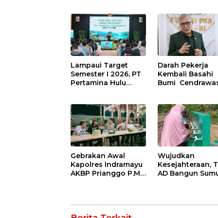
Ganas, Punggung
Solid di Bawah
Robek hingga 12
Naungan FKJI
Jahitan!
Lampaui Target
Darah Pekerja
Semester I 2026, PT
Kembali Basahi
Pertamina Hulu
Bumi Cendrawas
Indonesia Perkuat
OPM Bantai 5
Ketahanan Energi
Pahlawan
Nasional Lewat
Infrastruktur di
Inovasi &
Tolikara!
Keselamatan Kerja
Gebrakan Awal
Wujudkan
Kapolres Indramayu
Kesejahteraan, T
AKBP Prianggo P.M.,
AD Bangun Sum
S.I.K., M.Si : Ajak
Bor Air Bersih di
Wartawan Ngopi
Haurgeulis
Bareng dan Analisa
Indramayu
Program Kerja