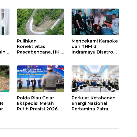
Pertamina Patra
Tingkatkan
Niaga Kilang
Kesehatan
Balongan Dukung
Masyarakat melalui
Net Zero Emission
Pemeriksaan
2060
Kesehatan Rutin
dan Edukasi
Perawatan Gigi
Pulihkan
Mencekam! Karaoke
Konektivitas
dan THM di
ih:
Pascabencana, HKI
Indramayu Disatroni
Rampungkan
Aparat, Ratusan
Penanganan Jalur
Pengunjung Kocar-
Lembah Anai dan
Kacir Dites Urine!
Malalak
Polda Riau Gelar
Perkuat Ketahanan
NI
Ekspedisi Merah
Energi Nasional,
ur
Putih Presisi 2026,
Pertamina Patra
Jangkau 17 Desa di
Niaga Kilang
Wilayah 3T
Balongan Perkuat
Sinergi Utilisasi Jetty
Propylene