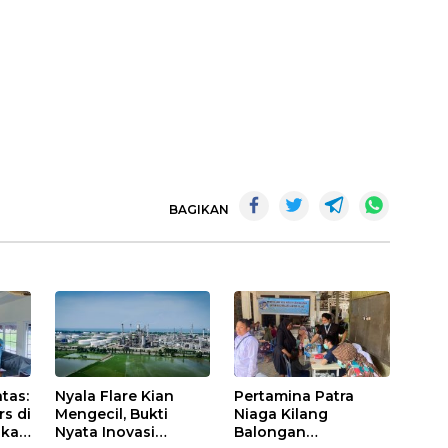
BAGIKAN
tas:
Nyala Flare Kian
Pertamina Patra
rs di
Mengecil, Bukti
Niaga Kilang
akan
Nyata Inovasi
Balongan