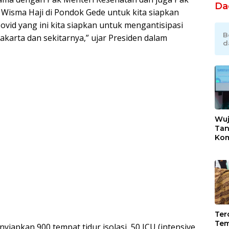
Da
Wisma Haji di Pondok Gede untuk kita siapkan
vid yang ini kita siapkan untuk mengantisipasi
B
akarta dan sekitarnya,” ujar Presiden dalam
d
Wuj
Tan
Kom
Bek
Ind
Sek
Ikli
Tero
Tem
yiapkan 900 tempat tidur isolasi, 50 ICU (intensive