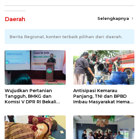
Daerah
Selengkapnya
Berita Regional, konten terbaik pilihan dari daerah.
Wujudkan Pertanian
Antisipasi Kemarau
Tangguh, BMKG dan
Panjang, TNI dan BPBD
Komisi V DPR RI Bekali
Imbau Masyarakat Hemat
Petani Indramayu Lewat
Air dan Waspada
Sekolah Lapang Iklim
Kebakaran