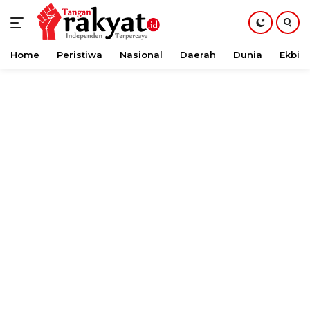
Home
Peristiwa
Nasional
Daerah
Dunia
Ekbis
Langsung
ke
konten