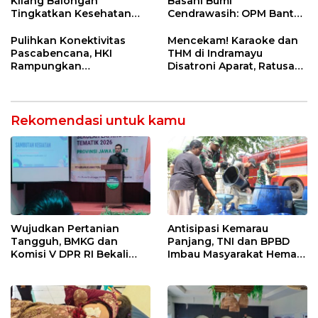
Kilang Balongan
Basahi Bumi
Tingkatkan Kesehatan
Cendrawasih: OPM Bantai
Masyarakat melalui
5 Pahlawan Infrastruktur
Pemeriksaan Kesehatan
di Tolikara!
Pulihkan Konektivitas
Mencekam! Karaoke dan
Rutin dan Edukasi
Pascabencana, HKI
THM di Indramayu
Perawatan Gigi
Rampungkan
Disatroni Aparat, Ratusan
Penanganan Jalur
Pengunjung Kocar-Kacir
Lembah Anai dan Malalak
Dites Urine!
Rekomendasi untuk kamu
Wujudkan Pertanian
Antisipasi Kemarau
Tangguh, BMKG dan
Panjang, TNI dan BPBD
Komisi V DPR RI Bekali
Imbau Masyarakat Hemat
Petani Indramayu Lewat
Air dan Waspada
Sekolah Lapang Iklim
Kebakaran