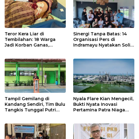
Teror Kera Liar di
Sinergi Tanpa Batas: 14
Tembilahan: 18 Warga
Organisasi Pers di
Jadi Korban Ganas,
Indramayu Nyatakan Solid
Punggung Robek hingga
di Bawah Naungan FKJI
12 Jahitan!
Tampil Gemilang di
Nyala Flare Kian Mengecil,
Kandang Sendiri, Tim Bulu
Bukti Nyata Inovasi
Tangkis Tunggal Putri
Pertamina Patra Niaga
MTsN 2 Indramayu Sabet
Kilang Balongan Dukung
Juara Porseni KKMTs
Net Zero Emission 2060
Jatibarang 2026