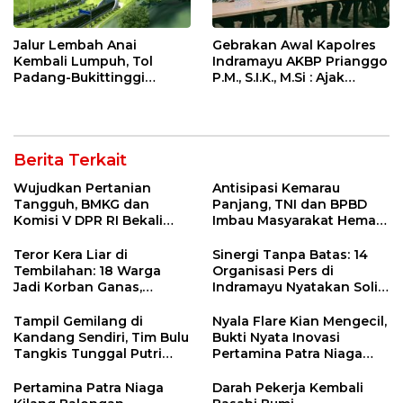
Jalur Lembah Anai
Gebrakan Awal Kapolres
Kembali Lumpuh, Tol
Indramayu AKBP Prianggo
Padang-Bukittinggi
P.M., S.I.K., M.Si : Ajak
Didesak Jadi Solusi
Wartawan Ngopi Bareng
Strategis
dan Analisa Program Kerja
Berita Terkait
Wujudkan Pertanian
Antisipasi Kemarau
Tangguh, BMKG dan
Panjang, TNI dan BPBD
Komisi V DPR RI Bekali
Imbau Masyarakat Hemat
Petani Indramayu Lewat
Air dan Waspada
Sekolah Lapang Iklim
Kebakaran
Teror Kera Liar di
Sinergi Tanpa Batas: 14
Tembilahan: 18 Warga
Organisasi Pers di
Jadi Korban Ganas,
Indramayu Nyatakan Solid
Punggung Robek hingga
di Bawah Naungan FKJI
12 Jahitan!
Tampil Gemilang di
Nyala Flare Kian Mengecil,
Kandang Sendiri, Tim Bulu
Bukti Nyata Inovasi
Tangkis Tunggal Putri
Pertamina Patra Niaga
MTsN 2 Indramayu Sabet
Kilang Balongan Dukung
Juara Porseni KKMTs
Net Zero Emission 2060
Pertamina Patra Niaga
Darah Pekerja Kembali
Jatibarang 2026