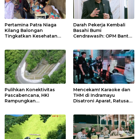
Pertamina Patra Niaga
Darah Pekerja Kembali
Kilang Balongan
Basahi Bumi
Tingkatkan Kesehatan
Cendrawasih: OPM Bantai
Masyarakat melalui
5 Pahlawan Infrastruktur
Pemeriksaan Kesehatan
di Tolikara!
Rutin dan Edukasi
Perawatan Gigi
Pulihkan Konektivitas
Mencekam! Karaoke dan
Pascabencana, HKI
THM di Indramayu
Rampungkan
Disatroni Aparat, Ratusan
Penanganan Jalur
Pengunjung Kocar-Kacir
Lembah Anai dan Malalak
Dites Urine!