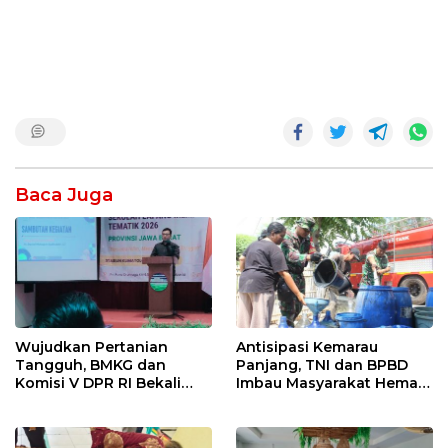
Baca Juga
Wujudkan Pertanian
Antisipasi Kemarau
Tangguh, BMKG dan
Panjang, TNI dan BPBD
Komisi V DPR RI Bekali
Imbau Masyarakat Hemat
Petani Indramayu Lewat
Air dan Waspada
Sekolah Lapang Iklim
Kebakaran