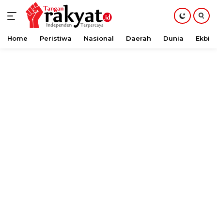
Home
Peristiwa
Nasional
Daerah
Dunia
Ekbis
Langsung
ke
konten