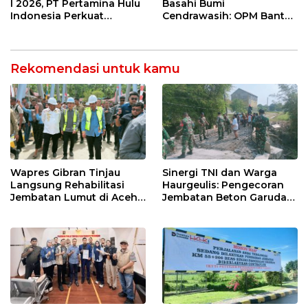
Rutin dan Edukasi
I 2026, PT Pertamina Hulu
Basahi Bumi
Perawatan Gigi
Indonesia Perkuat
Cendrawasih: OPM Bantai
Ketahanan Energi
5 Pahlawan Infrastruktur
Nasional Lewat Inovasi &
di Tolikara!
Keselamatan Kerja
Rekomendasi untuk kamu
Wapres Gibran Tinjau
Sinergi TNI dan Warga
Langsung Rehabilitasi
Haurgeulis: Pengecoran
Jembatan Lumut di Aceh
Jembatan Beton Garuda
Tengah, Targetkan
di Indramayu Rampung
Konektivitas Pulih Cepat