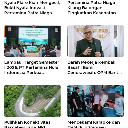
Nyala Flare Kian Mengecil,
Pertamina Patra Niaga
Bukti Nyata Inovasi
Kilang Balongan
Pertamina Patra Niaga
Tingkatkan Kesehatan
Kilang Balongan Dukung
Masyarakat melalui
Net Zero Emission 2060
Pemeriksaan Kesehatan
Rutin dan Edukasi
Perawatan Gigi
Lampaui Target Semester
Darah Pekerja Kembali
I 2026, PT Pertamina Hulu
Basahi Bumi
Indonesia Perkuat
Cendrawasih: OPM Bantai
Ketahanan Energi
5 Pahlawan Infrastruktur
Nasional Lewat Inovasi &
di Tolikara!
Keselamatan Kerja
Pulihkan Konektivitas
Mencekam! Karaoke dan
Pascabencana, HKI
THM di Indramayu