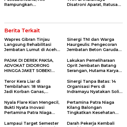
Rampungkan
Disatroni Aparat, Ratusan
Penanganan Jalur
Pengunjung Kocar-Kacir
Lembah Anai dan Malalak
Dites Urine!
Berita Terkait
Wapres Gibran Tinjau
Sinergi TNI dan Warga
Langsung Rehabilitasi
Haurgeulis: Pengecoran
Jembatan Lumut di Aceh
Jembatan Beton Garuda
Tengah, Targetkan
di Indramayu Rampung
Konektivitas Pulih Cepat
PAJAK DI DEREK PAKSA,
Lakukan Pemeliharaan
ADVOKAT DIDORONG
Oprit Jembatan Batang
HINGGA JAKET SOBEK!
Serangan, Hutama Karya
Ormas & 150 Advokat Riau
Uji Coba Contraflow di KM
Ngamuk Kepung Polresta
55 Tol Binjai–Langsa
Teror Kera Liar di
Sinergi Tanpa Batas: 14
Pekanbaru!
Tembilahan: 18 Warga
Organisasi Pers di
Jadi Korban Ganas,
Indramayu Nyatakan Solid
Punggung Robek hingga
di Bawah Naungan FKJI
12 Jahitan!
Nyala Flare Kian Mengecil,
Pertamina Patra Niaga
Bukti Nyata Inovasi
Kilang Balongan
Pertamina Patra Niaga
Tingkatkan Kesehatan
Kilang Balongan Dukung
Masyarakat melalui
Net Zero Emission 2060
Pemeriksaan Kesehatan
Lampaui Target Semester
Darah Pekerja Kembali