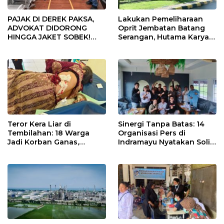
PAJAK DI DEREK PAKSA,
Lakukan Pemeliharaan
ADVOKAT DIDORONG
Oprit Jembatan Batang
HINGGA JAKET SOBEK!
Serangan, Hutama Karya
Ormas & 150 Advokat Riau
Uji Coba Contraflow di KM
Ngamuk Kepung Polresta
55 Tol Binjai–Langsa
Pekanbaru!
Teror Kera Liar di
Sinergi Tanpa Batas: 14
Tembilahan: 18 Warga
Organisasi Pers di
Jadi Korban Ganas,
Indramayu Nyatakan Solid
Punggung Robek hingga
di Bawah Naungan FKJI
12 Jahitan!