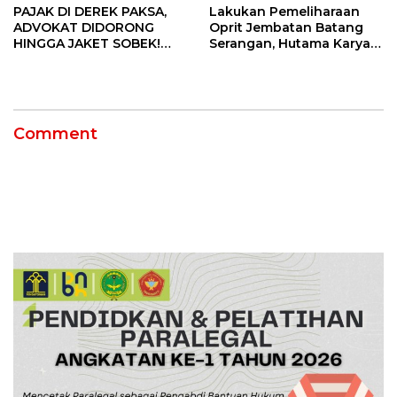
PAJAK DI DEREK PAKSA,
Lakukan Pemeliharaan
ADVOKAT DIDORONG
Oprit Jembatan Batang
HINGGA JAKET SOBEK!
Serangan, Hutama Karya
Ormas & 150 Advokat Riau
Uji Coba Contraflow di KM
Ngamuk Kepung Polresta
55 Tol Binjai–Langsa
Pekanbaru!
Comment