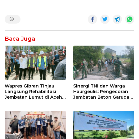
Baca Juga
Wapres Gibran Tinjau
Sinergi TNI dan Warga
Langsung Rehabilitasi
Haurgeulis: Pengecoran
Jembatan Lumut di Aceh
Jembatan Beton Garuda
Tengah, Targetkan
di Indramayu Rampung
Konektivitas Pulih Cepat