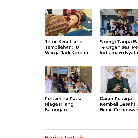
Kompetensi untuk
Kawedanan
Entaskan
Jatibarang 2026
Kemiskinan di
Indramayu
Teror Kera Liar di
Sinergi Tanpa Ba
Tembilahan: 18
14 Organisasi Pe
Warga Jadi Korban
Indramayu Nyat
Ganas, Punggung
Solid di Bawah
Robek hingga 12
Naungan FKJI
Jahitan!
Pertamina Patra
Darah Pekerja
Niaga Kilang
Kembali Basahi
Balongan
Bumi Cendrawas
Tingkatkan
OPM Bantai 5
Kesehatan
Pahlawan
Masyarakat melalui
Infrastruktur di
Pemeriksaan
Tolikara!
Kesehatan Rutin