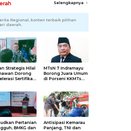
erah
Selengkapnya
erita Regional, konten terbaik pilihan
ari daerah.
an Strategis Hilal
MTsN 7 Indramayu
mawan Dorong
Borong Juara Umum
lerasi Sertifikasi
di Porseni KKMTs
petensi untuk
Kawedanan
askan
Jatibarang 2026
iskinan di
ramayu
udkan Pertanian
Antisipasi Kemarau
gguh, BMKG dan
Panjang, TNI dan