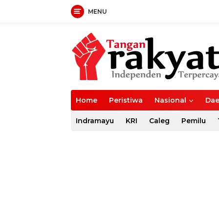
MENU
Langsung
ke
konten
Home
Peristiwa
Nasional
Dae
Indramayu
KRI
Caleg
Pemilu