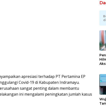
Da
B
d
Per
Hil
Akse
Kom
Ent
yampaikan apresiasi terhadap PT Pertamina EP
Kem
Ind
nggulangi Covid-19 di Kabupaten Indramayu.
perusahaan sangat penting dalam membantu
elakangan ini mengalami peningkatan jumlah kasus
Wuj
Tan