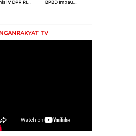
isi V DPR RI
BPBD Imbau
ali Petani
Masyarakat Hemat
ramayu Lewat
Air dan Waspada
olah Lapang
Kebakaran
m
NGANRAKYAT TV