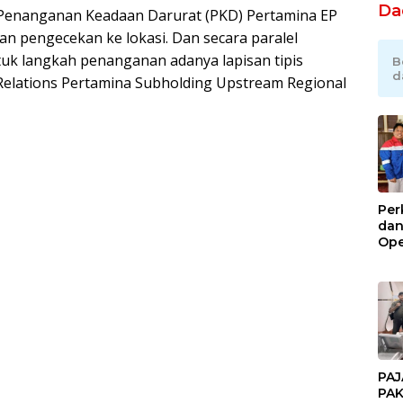
Da
m Penanganan Keadaan Darurat (PKD) Pertamina EP
n pengecekan ke lokasi. Dan secara paralel
ntuk langkah penanganan adanya lapisan tipis
B
d
 Relations Pertamina Subholding Upstream Regional
Per
dan
Ope
Kil
Gel
PAJ
PAK