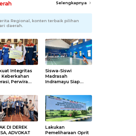
erah
Selengkapnya
erita Regional, konten terbaik pilihan
ari daerah.
kuat Integritas
Siswa-Siswi
 Keberkahan
Madrasah
rasi, Perwira
Indramayu Siap
ang Balongan
Taklukkan Ajang
ar Doa Bersama
Porseni Tingkat
Provinsi 2026
AK DI DEREK
Lakukan
SA, ADVOKAT
Pemeliharaan Oprit