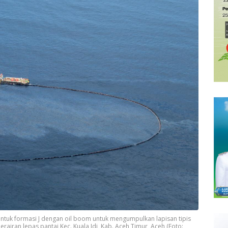
tuk formasi J dengan oil boom untuk mengumpulkan lapisan tipis
iran lepas pantai Kec. Kuala Idi, Kab. Aceh Timur, Aceh (Foto: