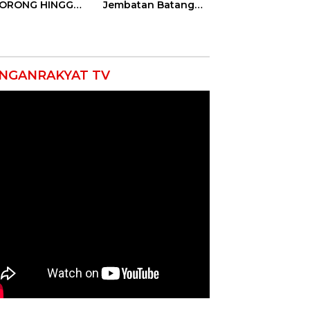
DORONG HINGGA
Jembatan Batang
ET SOBEK!
Serangan, Hutama
as & 150
Karya Uji Coba
okat Riau
Contraflow di KM 55
amuk Kepung
Tol Binjai–Langsa
resta Pekanbaru!
NGANRAKYAT TV