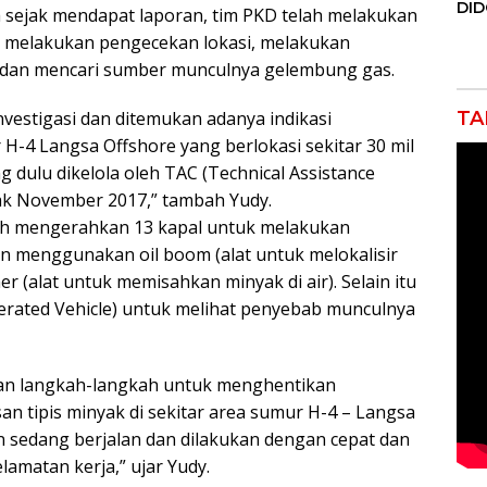
DI
sejak mendapat laporan, tim PKD telah melakukan
JAK
n melakukan pengecekan lokasi, melakukan
Orm
Adv
, dan mencari sumber munculnya gelembung gas.
Ng
Pol
TA
vestigasi dan ditemukan adanya indikasi
H-4 Langsa Offshore yang berlokasi sekitar 30 mil
ng dulu dikelola oleh TAC (Technical Assistance
ejak November 2017,” tambah Yudy.
lah mengerahkan 13 kapal untuk melakukan
n menggunakan oil boom (alat untuk melokalisir
er (alat untuk memisahkan minyak di air). Selain itu
erated Vehicle) untuk melihat penyebab munculnya
ukan langkah-langkah untuk menghentikan
 tipis minyak di sekitar area sumur H-4 – Langsa
an sedang berjalan dan dilakukan dengan cepat dan
amatan kerja,” ujar Yudy.