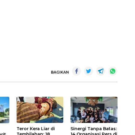
BAGIKAN
Teror Kera Liar di
Sinergi Tanpa Batas:
Tembilahan: 18
14 Organisasi Pers di
rit