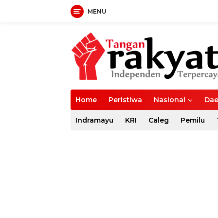
MENU
Langsung
ke
konten
Home
Peristiwa
Nasional
Dae
Indramayu
KRI
Caleg
Pemilu