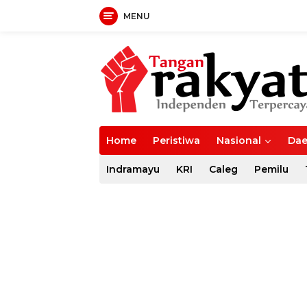
MENU
Langsung
ke
konten
Home
Peristiwa
Nasional
Dae
Indramayu
KRI
Caleg
Pemilu