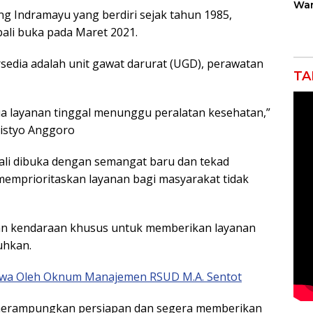
War
ng Indramayu yang berdiri sejak tahun 1985,
Gan
Rob
ali buka pada Maret 2021.
Jah
rsedia adalah unit gawat darurat (UGD), perawatan
TA
ua layanan tinggal menunggu peralatan kesehatan,”
listyo Anggoro
i dibuka dengan semangat baru dan tekad
emprioritaskan layanan bagi masyarakat tidak
kan kendaraan khusus untuk memberikan layanan
uhkan.
ewa Oleh Oknum Manajemen RSUD M.A. Sentot
merampungkan persiapan dan segera memberikan