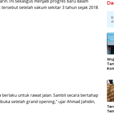
rin. Ini sekaligus menjadi progres baru dalam
Da
ersebut setelah vakum sekitar 3 tahun sejak 2018.
B
d
Wuj
Tan
Kom
Bek
Ind
Sek
Ikli
berlaku untuk rawat jalan. Sambil secara bertahap
ibuka setelah grand opening,” ujar Ahmad Jahidin,
Tero
Tem