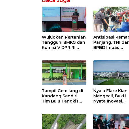
Baca Juga
Wujudkan Pertanian
Antisipasi Kema
Tangguh, BMKG dan
Panjang, TNI da
Komisi V DPR RI
BPBD Imbau
Bekali Petani
Masyarakat Hem
Indramayu Lewat
Air dan Waspad
Sekolah Lapang
Kebakaran
Iklim
Tampil Gemilang di
Nyala Flare Kian
Kandang Sendiri,
Mengecil, Bukti
Tim Bulu Tangkis
Nyata Inovasi
Tunggal Putri MTsN
Pertamina Patra
2 Indramayu Sabet
Niaga Kilang
Juara Porseni KKMTs
Balongan Duku
Jatibarang 2026
Net Zero Emissi
2060