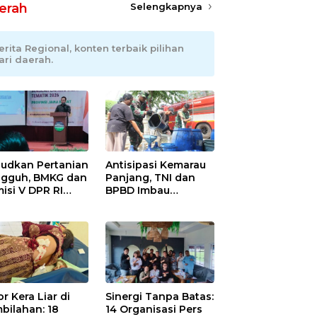
erah
Selengkapnya
erita Regional, konten terbaik pilihan
ari daerah.
udkan Pertanian
Antisipasi Kemarau
gguh, BMKG dan
Panjang, TNI dan
isi V DPR RI
BPBD Imbau
ali Petani
Masyarakat Hemat
ramayu Lewat
Air dan Waspada
olah Lapang
Kebakaran
m
r Kera Liar di
Sinergi Tanpa Batas:
bilahan: 18
14 Organisasi Pers