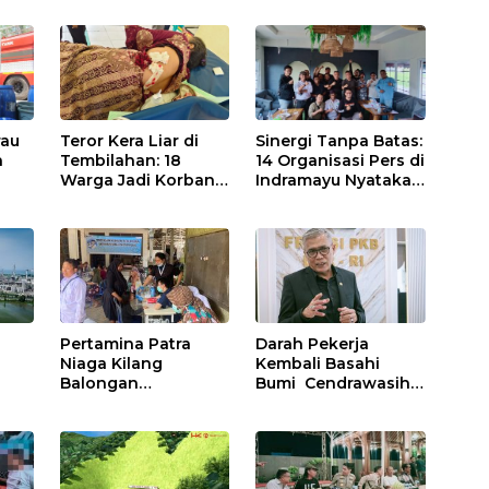
rau
Teror Kera Liar di
Sinergi Tanpa Batas:
n
Tembilahan: 18
14 Organisasi Pers di
Warga Jadi Korban
Indramayu Nyatakan
at
Ganas, Punggung
Solid di Bawah
a
Robek hingga 12
Naungan FKJI
Jahitan!
Pertamina Patra
Darah Pekerja
Niaga Kilang
Kembali Basahi
Balongan
Bumi Cendrawasih:
Tingkatkan
OPM Bantai 5
Kesehatan
Pahlawan
ng
Masyarakat melalui
Infrastruktur di
on
Pemeriksaan
Tolikara!
Kesehatan Rutin