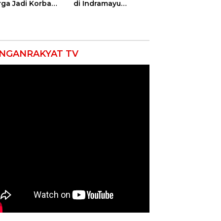
ga Jadi Korban
di Indramayu
as, Punggung
Nyatakan Solid di
ek hingga 12
Bawah Naungan
itan!
FKJI
NGANRAKYAT TV