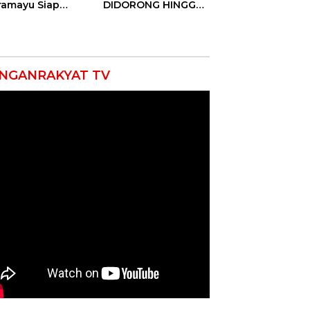
ramayu Siap
DIDORONG HINGGA
lukkan Ajang
JAKET SOBEK!
seni Tingkat
Ormas & 150
vinsi 2026
Advokat Riau
Ngamuk Kepung
Polresta Pekanbaru!
NGANRAKYAT TV