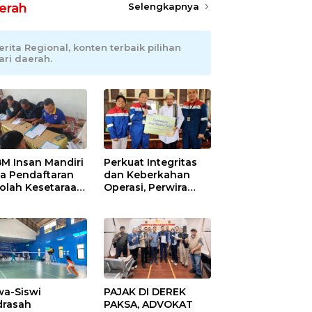
erah
Selengkapnya
erita Regional, konten terbaik pilihan
ari daerah.
M Insan Mandiri
Perkuat Integritas
a Pendaftaran
dan Keberkahan
olah Kesetaraan
Operasi, Perwira
pa Batas Usia
Kilang Balongan
Gelar Doa Bersama
wa-Siswi
PAJAK DI DEREK
rasah
PAKSA, ADVOKAT