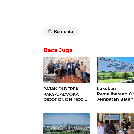
Komentar
Baca Juga
Lakukan
PAJAK DI DEREK
Pemeliharaan Op
PAKSA, ADVOKAT
Jembatan Batan
DIDORONG HINGGA
Serangan, Huta
JAKET SOBEK!
Karya Uji Coba
Ormas & 150
Contraflow di KM
Advokat Riau
Tol Binjai–Langs
Ngamuk Kepung
Polresta Pekanbaru!