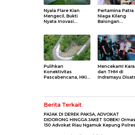
Nyala Flare Kian
Pertamina Patra
Mengecil, Bukti
Niaga Kilang
Nyata Inovasi
Balongan
Pertamina Patra
Tingkatkan
Niaga Kilang
Kesehatan
Balongan Dukung
Masyarakat mela
Net Zero Emission
Pemeriksaan
2060
Kesehatan Rutin
dan Edukasi
Perawatan Gigi
Pulihkan
Mencekam! Kar
Konektivitas
dan THM di
Pascabencana, HKI
Indramayu Disat
Rampungkan
Aparat, Ratusan
Penanganan Jalur
Pengunjung Koc
Lembah Anai dan
Kacir Dites Urine
Malalak
Berita Terkait
PAJAK DI DEREK PAKSA, ADVOKAT
DIDORONG HINGGA JAKET SOBEK! Ormas
150 Advokat Riau Ngamuk Kepung Polre
Pekanbaru!