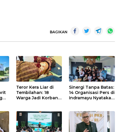
BAGIKAN
Teror Kera Liar di
Sinergi Tanpa Batas:
rit
Tembilahan: 18
14 Organisasi Pers di
g
Warga Jadi Korban
Indramayu Nyatakan
ma
Ganas, Punggung
Solid di Bawah
Robek hingga 12
Naungan FKJI
 55
Jahitan!
a