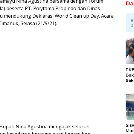
Indramayu Nina Agustina bersama dengan Forum
Da
a) beserta PT. Polytama Propindo dan Dinas
 mendukung Deklarasi World Clean up Day. Acara
B
Cimanuk, Selasa (21/9/21).
d
PKB
Buk
Sek
Tan
Sis
 Bupati Nina Agustina mengajak seluruh
Mad