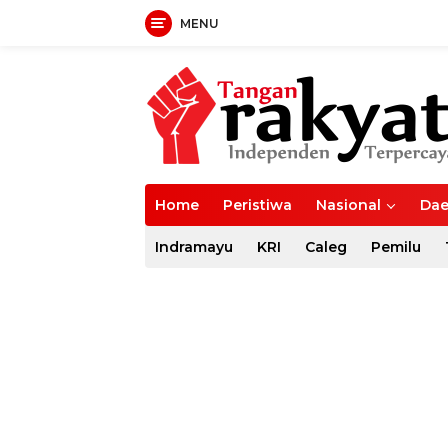
MENU
Langsung
ke
konten
Home
Peristiwa
Nasional
Dae
Indramayu
KRI
Caleg
Pemilu