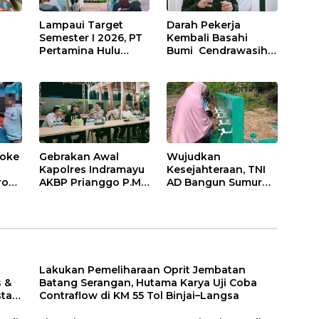
Lampaui Target
Darah Pekerja
Semester I 2026, PT
Kembali Basahi
Pertamina Hulu
Bumi Cendrawasih:
Indonesia Perkuat
OPM Bantai 5
Ketahanan Energi
Pahlawan
lui
Nasional Lewat
Infrastruktur di
Inovasi &
Tolikara!
Keselamatan Kerja
aoke
Gebrakan Awal
Wujudkan
Kapolres Indramayu
Kesejahteraan, TNI
roni
AKBP Prianggo P.M.,
AD Bangun Sumur
S.I.K., M.Si : Ajak
Bor Air Bersih di
ar-
Wartawan Ngopi
Haurgeulis
!
Bareng dan Analisa
Indramayu
Program Kerja
Lakukan Pemeliharaan Oprit Jembatan
 &
Batang Serangan, Hutama Karya Uji Coba
sta
Contraflow di KM 55 Tol Binjai–Langsa