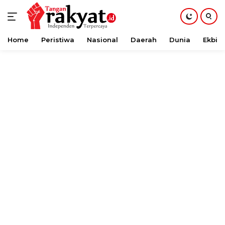
Home
Peristiwa
Nasional
Daerah
Dunia
Ekbis
Langsung
ke
konten