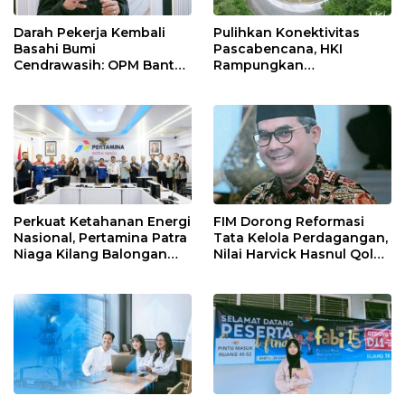
Darah Pekerja Kembali
Pulihkan Konektivitas
Basahi Bumi
Pascabencana, HKI
Cendrawasih: OPM Bantai
Rampungkan
5 Pahlawan Infrastruktur
Penanganan Jalur
di Tolikara!
Lembah Anai dan Malalak
Perkuat Ketahanan Energi
FIM Dorong Reformasi
Nasional, Pertamina Patra
Tata Kelola Perdagangan,
Niaga Kilang Balongan
Nilai Harvick Hasnul Qolbi
Perkuat Sinergi Utilisasi
Figur Tepat Pimpin Sektor
Jetty Propylene
Riil