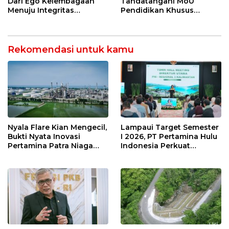
Dari Ego Kelembagaan
Tandatangani MoU
Menuju Integritas
Pendidikan Khusus
Kebangsaan
Profesi Advokat
Rekomendasi untuk kamu
Nyala Flare Kian Mengecil,
Lampaui Target Semester
Bukti Nyata Inovasi
I 2026, PT Pertamina Hulu
Pertamina Patra Niaga
Indonesia Perkuat
Kilang Balongan Dukung
Ketahanan Energi
Net Zero Emission 2060
Nasional Lewat Inovasi &
Keselamatan Kerja