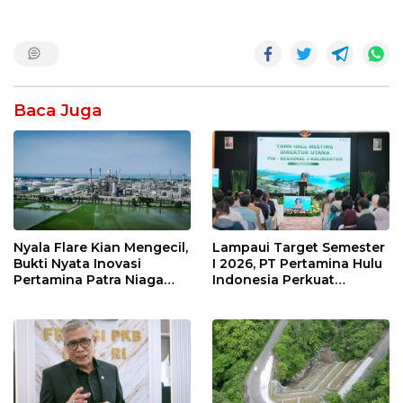
Baca Juga
Nyala Flare Kian Mengecil,
Lampaui Target Semester
Bukti Nyata Inovasi
I 2026, PT Pertamina Hulu
Pertamina Patra Niaga
Indonesia Perkuat
Kilang Balongan Dukung
Ketahanan Energi
Net Zero Emission 2060
Nasional Lewat Inovasi &
Keselamatan Kerja