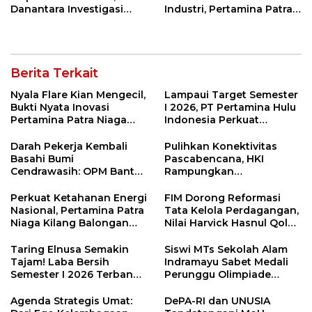
Danantara Investigasi
Industri, Pertamina Patra
Impor Baja Slab PT KRAS
Niaga Kilang Balongan
Sambut Kunjungan
Politeknik Negeri
Bandung
Berita Terkait
Nyala Flare Kian Mengecil,
Lampaui Target Semester
Bukti Nyata Inovasi
I 2026, PT Pertamina Hulu
Pertamina Patra Niaga
Indonesia Perkuat
Kilang Balongan Dukung
Ketahanan Energi
Net Zero Emission 2060
Nasional Lewat Inovasi &
Darah Pekerja Kembali
Pulihkan Konektivitas
Keselamatan Kerja
Basahi Bumi
Pascabencana, HKI
Cendrawasih: OPM Bantai
Rampungkan
5 Pahlawan Infrastruktur
Penanganan Jalur
di Tolikara!
Lembah Anai dan Malalak
Perkuat Ketahanan Energi
FIM Dorong Reformasi
Nasional, Pertamina Patra
Tata Kelola Perdagangan,
Niaga Kilang Balongan
Nilai Harvick Hasnul Qolbi
Perkuat Sinergi Utilisasi
Figur Tepat Pimpin Sektor
Jetty Propylene
Riil
Taring Elnusa Semakin
Siswi MTs Sekolah Alam
Tajam! Laba Bersih
Indramayu Sabet Medali
Semester I 2026 Terbang
Perunggu Olimpiade
29 Persen Berkat Strategi
Matematika Tingkat
Jitu
Nasional 2026
Agenda Strategis Umat:
DePA-RI dan UNUSIA