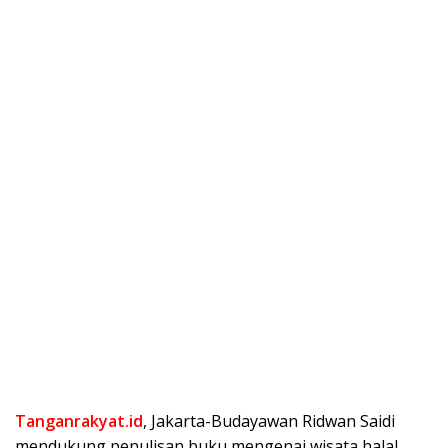
Tanganrakyat.id
, Jakarta-Budayawan Ridwan Saidi
mendukung penulisan buku mengenai wisata halal