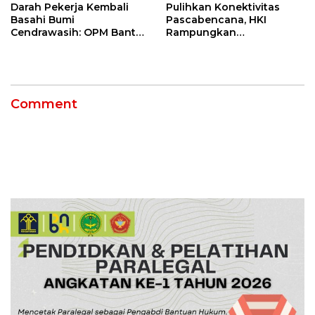
Darah Pekerja Kembali
Pulihkan Konektivitas
Basahi Bumi
Pascabencana, HKI
Cendrawasih: OPM Bantai
Rampungkan
5 Pahlawan Infrastruktur
Penanganan Jalur
di Tolikara!
Lembah Anai dan Malalak
Comment