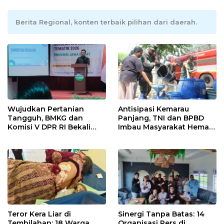
Berita Regional, konten terbaik pilihan dari daerah.
Wujudkan Pertanian
Antisipasi Kemarau
Tangguh, BMKG dan
Panjang, TNI dan BPBD
Komisi V DPR RI Bekali
Imbau Masyarakat Hemat
Petani Indramayu Lewat
Air dan Waspada
Sekolah Lapang Iklim
Kebakaran
Teror Kera Liar di
Sinergi Tanpa Batas: 14
Tembilahan: 18 Warga
Organisasi Pers di