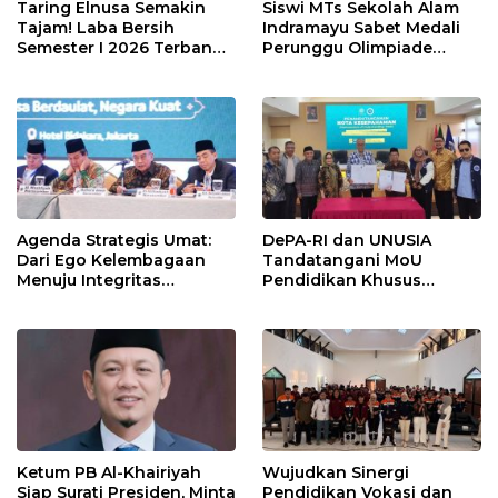
Taring Elnusa Semakin
Siswi MTs Sekolah Alam
Tajam! Laba Bersih
Indramayu Sabet Medali
Semester I 2026 Terbang
Perunggu Olimpiade
29 Persen Berkat Strategi
Matematika Tingkat
Jitu
Nasional 2026
Agenda Strategis Umat:
DePA-RI dan UNUSIA
Dari Ego Kelembagaan
Tandatangani MoU
Menuju Integritas
Pendidikan Khusus
Kebangsaan
Profesi Advokat
Ketum PB Al-Khairiyah
Wujudkan Sinergi
Siap Surati Presiden, Minta
Pendidikan Vokasi dan