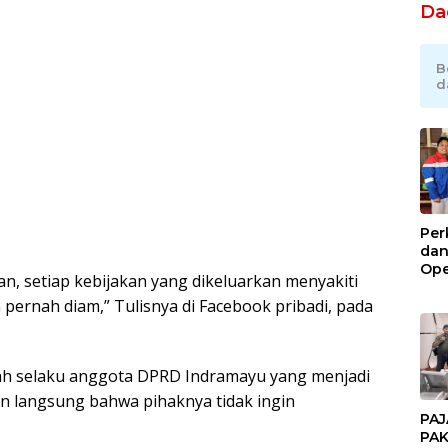
Da
B
d
Per
dan
Ope
n, setiap kebijakan yang dikeluarkan menyakiti
Kil
n pernah diam,” Tulisnya di Facebook pribadi, pada
Gel
viah selaku anggota DPRD Indramayu yang menjadi
n langsung bahwa pihaknya tidak ingin
PAJ
PAK