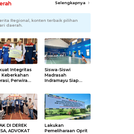
erah
Selengkapnya
erita Regional, konten terbaik pilihan
ari daerah.
kuat Integritas
Siswa-Siswi
 Keberkahan
Madrasah
rasi, Perwira
Indramayu Siap
ang Balongan
Taklukkan Ajang
ar Doa Bersama
Porseni Tingkat
Provinsi 2026
AK DI DEREK
Lakukan
SA, ADVOKAT
Pemeliharaan Oprit