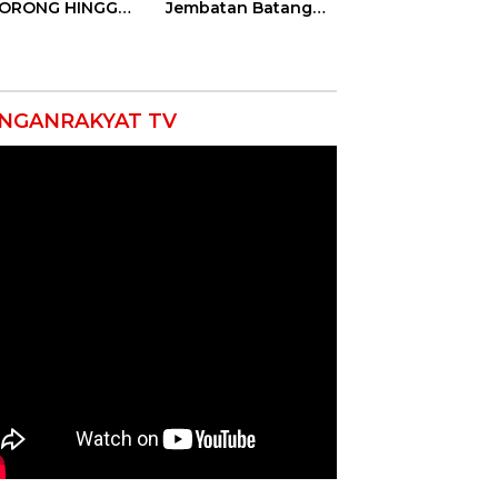
DORONG HINGGA
Jembatan Batang
ET SOBEK!
Serangan, Hutama
as & 150
Karya Uji Coba
okat Riau
Contraflow di KM 55
amuk Kepung
Tol Binjai–Langsa
resta Pekanbaru!
NGANRAKYAT TV