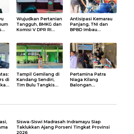
Polresta Pekanbaru!
yu
Wujudkan Pertanian
Antisipasi Kemarau
Umum
Tangguh, BMKG dan
Panjang, TNI dan
s
Komisi V DPR RI
BPBD Imbau
Bekali Petani
Masyarakat Hemat
Indramayu Lewat
Air dan Waspada
Sekolah Lapang
Kebakaran
Iklim
tas:
Tampil Gemilang di
Pertamina Patra
rs di
Kandang Sendiri,
Niaga Kilang
akan
Tim Bulu Tangkis
Balongan
Tunggal Putri MTsN
Tingkatkan
2 Indramayu Sabet
Kesehatan
Juara Porseni KKMTs
Masyarakat melalui
Jatibarang 2026
Pemeriksaan
Kesehatan Rutin
dan Edukasi
si,
Siswa-Siswi Madrasah Indramayu Siap
Perawatan Gigi
sama
Taklukkan Ajang Porseni Tingkat Provinsi
2026