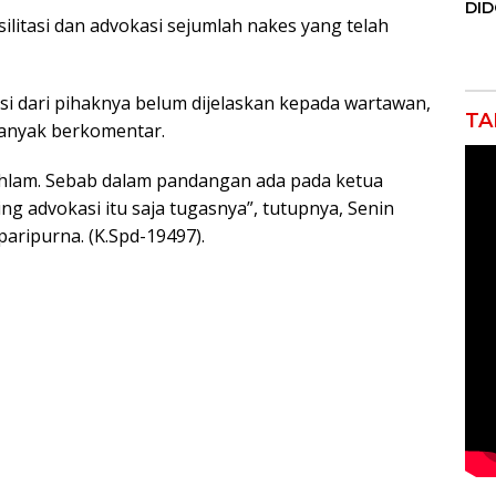
DI
litasi dan advokasi sejumlah nakes yang telah
JAK
Orm
Adv
Ng
i dari pihaknya belum dijelaskan kepada wartawan,
Pol
TA
banyak berkomentar.
Dahlam. Sebab dalam pandangan ada pada ketua
ing advokasi itu saja tugasnya”, tutupnya, Senin
aripurna. (K.Spd-19497).