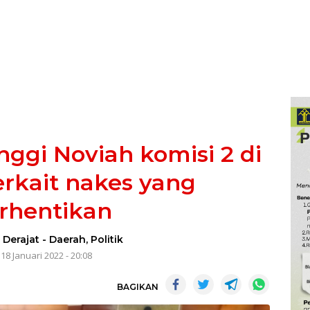
nggi Noviah komisi 2 di
rkait nakes yang
rhentikan
 Derajat
-
Daerah
,
Politik
18 Januari 2022 - 20:08
BAGIKAN