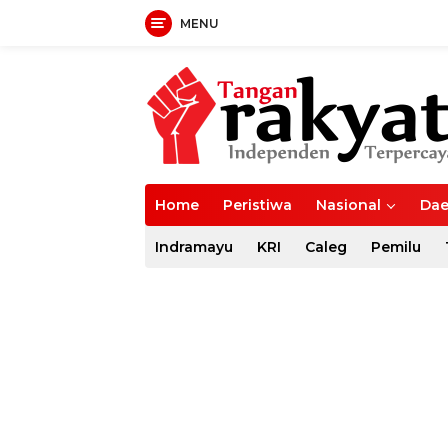
MENU
Langsung
ke
konten
Home
Peristiwa
Nasional
Dae
Indramayu
KRI
Caleg
Pemilu