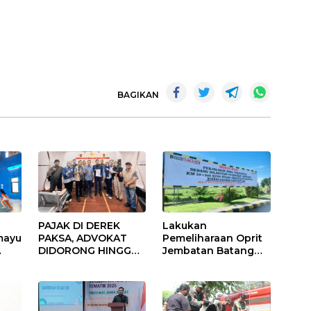
BAGIKAN
PAJAK DI DEREK
Lakukan
mayu
PAKSA, ADVOKAT
Pemeliharaan Oprit
DIDORONG HINGGA
Jembatan Batang
JAKET SOBEK!
Serangan, Hutama
Ormas & 150
Karya Uji Coba
Advokat Riau
Contraflow di KM 55
Ngamuk Kepung
Tol Binjai–Langsa