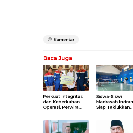
Komentar
Baca Juga
Perkuat Integritas
Siswa-Siswi
dan Keberkahan
Madrasah Indra
Operasi, Perwira
Siap Taklukkan
Kilang Balongan
Ajang Porseni
Gelar Doa Bersama
Tingkat Provinsi
2026