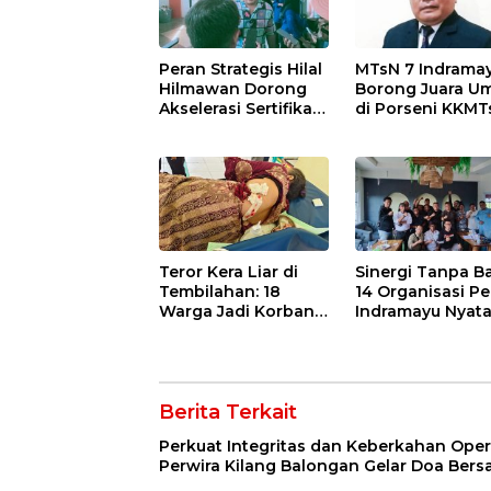
Peran Strategis Hilal
MTsN 7 Indrama
Hilmawan Dorong
Borong Juara 
Akselerasi Sertifikasi
di Porseni KKMT
Kompetensi untuk
Kawedanan
Entaskan
Jatibarang 2026
Kemiskinan di
Indramayu
Teror Kera Liar di
Sinergi Tanpa Ba
Tembilahan: 18
14 Organisasi Pe
Warga Jadi Korban
Indramayu Nyat
Ganas, Punggung
Solid di Bawah
Robek hingga 12
Naungan FKJI
Jahitan!
Berita Terkait
Perkuat Integritas dan Keberkahan Opera
Perwira Kilang Balongan Gelar Doa Ber