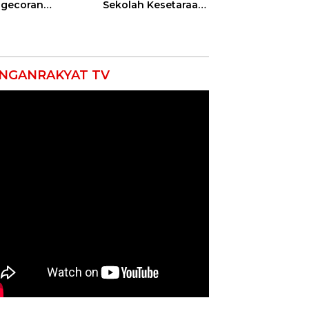
gecoran
Sekolah Kesetaraan
batan Beton
Tanpa Batas Usia
uda di
ramayu
mpung
NGANRAKYAT TV