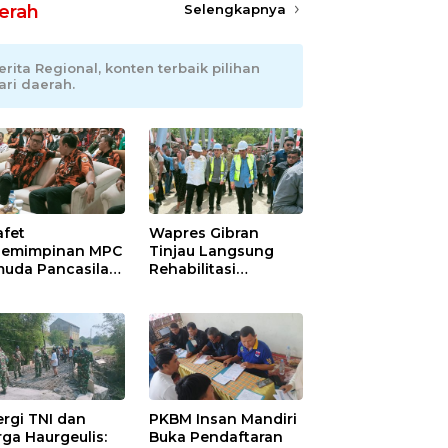
erah
Selengkapnya
erita Regional, konten terbaik pilihan
ari daerah.
afet
Wapres Gibran
emimpinan MPC
Tinjau Langsung
uda Pancasila
Rehabilitasi
ramayu,
Jembatan Lumut di
adhani
Aceh Tengah,
ianto Dipastikan
Targetkan
pin Organisasi
Konektivitas Pulih
at Muscablub
Cepat
ergi TNI dan
PKBM Insan Mandiri
ga Haurgeulis:
Buka Pendaftaran