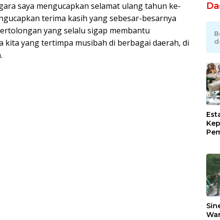
Da
gara saya mengucapkan selamat ulang tahun ke-
engucapkan terima kasih yang sebesar-besarnya
Pertolongan yang selalu sigap membantu
B
d
kita yang tertimpa musibah di berbagai daerah, di
.
Est
Kep
Pem
Ind
Ram
Sug
Pim
Lew
Sin
War