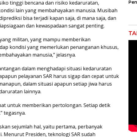
Pen
siko tinggi bencana dan risiko kedaruratan,
Jem
-kondisi lain yang membahayakan manusia. Musibah
Gar
diprediksi bisa terjadi kapan saja, di mana saja, dan
Ind
Ra
esiapsiagaan dan kewaspadaan sangat penting.
TA
p, yang militan, yang mampu memberikan
hadap kondisi yang memerlukan penanganan khusus,
embahayakan manusia,” jelasnya.
antangan dalam menghadapi situasi kedaruratan
i apapun pelayanan SAR harus sigap dan cepat untuk
manapun, dalam situasi apapun setiap jiwa harus
daruratan lainnya.
pat untuk memberikan pertolongan. Setiap detik
,” tegasnya.
skan sejumlah hal, yaitu pertama, perbanyak
. Menurut Presiden, teknologi SAR sudah