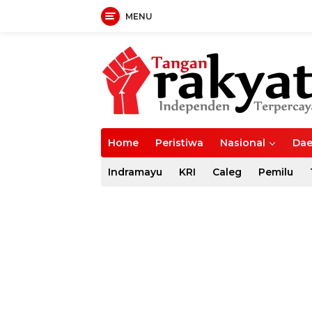
MENU
Langsung
ke
konten
Home
Peristiwa
Nasional
Dae
Indramayu
KRI
Caleg
Pemilu