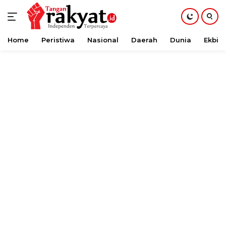
Home
Peristiwa
Nasional
Daerah
Dunia
Ekbis
Langsung
ke
konten