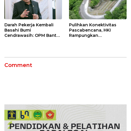
Darah Pekerja Kembali
Pulihkan Konektivitas
Basahi Bumi
Pascabencana, HKI
Cendrawasih: OPM Bantai
Rampungkan
5 Pahlawan Infrastruktur
Penanganan Jalur
di Tolikara!
Lembah Anai dan Malalak
Comment