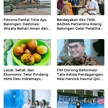
Pesona Pantai Tirta Ayu
Berdayakan Eks TKW,
Balongan: Destinasi
BAZMA Pertamina Kilang
Wisata Bahari Aman dan
Balongan Gelar Pelatihan
Nyaman di Indramayu
Tempe Guna Pacu
Ekonomi Desa
Rawadalem
Lezat, Sehat, dan
FIM Dorong Reformasi
Ekonomis: Telur Pindang
Tata Kelola Perdagangan,
Mimi Desi Indramayu,
Nilai Harvick Hasnul Qolbi
Kuliner Tradisional Kaya
Figur Tepat Pimpin Sektor
Rempah yang Bikin
Riil
Ketagihan!