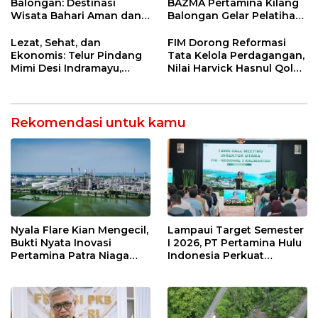
Balongan: Destinasi
BAZMA Pertamina Kilang
Wisata Bahari Aman dan
Balongan Gelar Pelatihan
Nyaman di Indramayu
Tempe Guna Pacu
Ekonomi Desa
Lezat, Sehat, dan
FIM Dorong Reformasi
Rawadalem
Ekonomis: Telur Pindang
Tata Kelola Perdagangan,
Mimi Desi Indramayu,
Nilai Harvick Hasnul Qolbi
Kuliner Tradisional Kaya
Figur Tepat Pimpin Sektor
Rempah yang Bikin
Riil
Ketagihan!
Rekomendasi untuk kamu
Nyala Flare Kian Mengecil,
Lampaui Target Semester
Bukti Nyata Inovasi
I 2026, PT Pertamina Hulu
Pertamina Patra Niaga
Indonesia Perkuat
Kilang Balongan Dukung
Ketahanan Energi
Net Zero Emission 2060
Nasional Lewat Inovasi &
Keselamatan Kerja