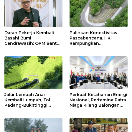
Darah Pekerja Kembali
Pulihkan Konektivitas
Basahi Bumi
Pascabencana, HKI
Cendrawasih: OPM Bantai
Rampungkan
5 Pahlawan Infrastruktur
Penanganan Jalur
di Tolikara!
Lembah Anai dan Malalak
Jalur Lembah Anai
Perkuat Ketahanan Energi
Kembali Lumpuh, Tol
Nasional, Pertamina Patra
Padang-Bukittinggi
Niaga Kilang Balongan
Didesak Jadi Solusi
Perkuat Sinergi Utilisasi
Strategis
Jetty Propylene