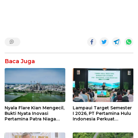
Baca Juga
Nyala Flare Kian Mengecil,
Lampaui Target Semester
Bukti Nyata Inovasi
I 2026, PT Pertamina Hulu
Pertamina Patra Niaga
Indonesia Perkuat
Kilang Balongan Dukung
Ketahanan Energi
Net Zero Emission 2060
Nasional Lewat Inovasi &
Keselamatan Kerja