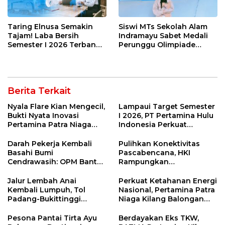
Taring Elnusa Semakin
Siswi MTs Sekolah Alam
Tajam! Laba Bersih
Indramayu Sabet Medali
Semester I 2026 Terbang
Perunggu Olimpiade
29 Persen Berkat Strategi
Matematika Tingkat
Jitu
Nasional 2026
Berita Terkait
Nyala Flare Kian Mengecil,
Lampaui Target Semester
Bukti Nyata Inovasi
I 2026, PT Pertamina Hulu
Pertamina Patra Niaga
Indonesia Perkuat
Kilang Balongan Dukung
Ketahanan Energi
Net Zero Emission 2060
Nasional Lewat Inovasi &
Darah Pekerja Kembali
Pulihkan Konektivitas
Keselamatan Kerja
Basahi Bumi
Pascabencana, HKI
Cendrawasih: OPM Bantai
Rampungkan
5 Pahlawan Infrastruktur
Penanganan Jalur
di Tolikara!
Lembah Anai dan Malalak
Jalur Lembah Anai
Perkuat Ketahanan Energi
Kembali Lumpuh, Tol
Nasional, Pertamina Patra
Padang-Bukittinggi
Niaga Kilang Balongan
Didesak Jadi Solusi
Perkuat Sinergi Utilisasi
Strategis
Jetty Propylene
Pesona Pantai Tirta Ayu
Berdayakan Eks TKW,