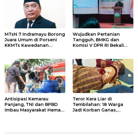
MTsN 7 Indramayu Borong
Wujudkan Pertanian
Juara Umum di Porseni
Tangguh, BMKG dan
KKMTs Kawedanan
Komisi V DPR RI Bekali
Jatibarang 2026
Petani Indramayu Lewat
Sekolah Lapang Iklim
Antisipasi Kemarau
Teror Kera Liar di
Panjang, TNI dan BPBD
Tembilahan: 18 Warga
Imbau Masyarakat Hemat
Jadi Korban Ganas,
Air dan Waspada
Punggung Robek hingga
Kebakaran
12 Jahitan!