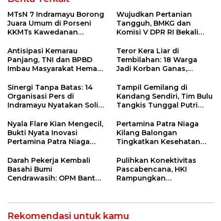
MTsN 7 Indramayu Borong
Wujudkan Pertanian
Juara Umum di Porseni
Tangguh, BMKG dan
KKMTs Kawedanan
Komisi V DPR RI Bekali
Jatibarang 2026
Petani Indramayu Lewat
Sekolah Lapang Iklim
Antisipasi Kemarau
Teror Kera Liar di
Panjang, TNI dan BPBD
Tembilahan: 18 Warga
Imbau Masyarakat Hemat
Jadi Korban Ganas,
Air dan Waspada
Punggung Robek hingga
Kebakaran
12 Jahitan!
Sinergi Tanpa Batas: 14
Tampil Gemilang di
Organisasi Pers di
Kandang Sendiri, Tim Bulu
Indramayu Nyatakan Solid
Tangkis Tunggal Putri
di Bawah Naungan FKJI
MTsN 2 Indramayu Sabet
Juara Porseni KKMTs
Nyala Flare Kian Mengecil,
Pertamina Patra Niaga
Jatibarang 2026
Bukti Nyata Inovasi
Kilang Balongan
Pertamina Patra Niaga
Tingkatkan Kesehatan
Kilang Balongan Dukung
Masyarakat melalui
Net Zero Emission 2060
Pemeriksaan Kesehatan
Darah Pekerja Kembali
Pulihkan Konektivitas
Rutin dan Edukasi
Basahi Bumi
Pascabencana, HKI
Perawatan Gigi
Cendrawasih: OPM Bantai
Rampungkan
5 Pahlawan Infrastruktur
Penanganan Jalur
di Tolikara!
Lembah Anai dan Malalak
Rekomendasi untuk kamu