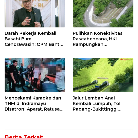
Perawatan Gigi
Darah Pekerja Kembali
Pulihkan Konektivitas
Basahi Bumi
Pascabencana, HKI
Cendrawasih: OPM Bantai
Rampungkan
5 Pahlawan Infrastruktur
Penanganan Jalur
di Tolikara!
Lembah Anai dan Malalak
Mencekam! Karaoke dan
Jalur Lembah Anai
THM di Indramayu
Kembali Lumpuh, Tol
Disatroni Aparat, Ratusan
Padang-Bukittinggi
Pengunjung Kocar-Kacir
Didesak Jadi Solusi
Dites Urine!
Strategis
Berita Terkait