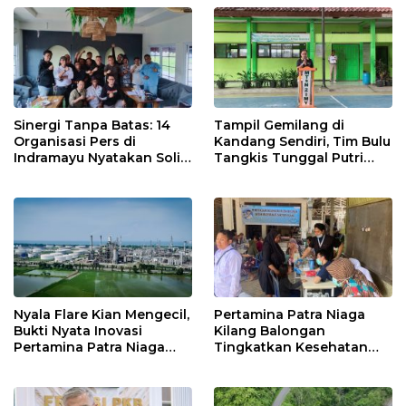
Kebakaran
12 Jahitan!
Sinergi Tanpa Batas: 14
Tampil Gemilang di
Organisasi Pers di
Kandang Sendiri, Tim Bulu
Indramayu Nyatakan Solid
Tangkis Tunggal Putri
di Bawah Naungan FKJI
MTsN 2 Indramayu Sabet
Juara Porseni KKMTs
Jatibarang 2026
Nyala Flare Kian Mengecil,
Pertamina Patra Niaga
Bukti Nyata Inovasi
Kilang Balongan
Pertamina Patra Niaga
Tingkatkan Kesehatan
Kilang Balongan Dukung
Masyarakat melalui
Net Zero Emission 2060
Pemeriksaan Kesehatan
Rutin dan Edukasi