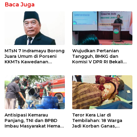
Baca Juga
MTsN 7 Indramayu Borong
Wujudkan Pertanian
Juara Umum di Porseni
Tangguh, BMKG dan
KKMTs Kawedanan
Komisi V DPR RI Bekali
Jatibarang 2026
Petani Indramayu Lewat
Sekolah Lapang Iklim
Antisipasi Kemarau
Teror Kera Liar di
Panjang, TNI dan BPBD
Tembilahan: 18 Warga
Imbau Masyarakat Hemat
Jadi Korban Ganas,
Air dan Waspada
Punggung Robek hingga