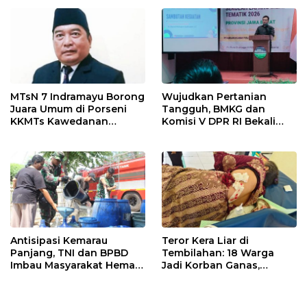
MTsN 7 Indramayu Borong
Wujudkan Pertanian
Juara Umum di Porseni
Tangguh, BMKG dan
KKMTs Kawedanan
Komisi V DPR RI Bekali
Jatibarang 2026
Petani Indramayu Lewat
Sekolah Lapang Iklim
Antisipasi Kemarau
Teror Kera Liar di
Panjang, TNI dan BPBD
Tembilahan: 18 Warga
Imbau Masyarakat Hemat
Jadi Korban Ganas,
Air dan Waspada
Punggung Robek hingga
Kebakaran
12 Jahitan!