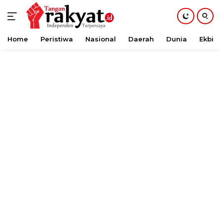
Home
Peristiwa
Nasional
Daerah
Dunia
Ekbis
Langsung
ke
konten