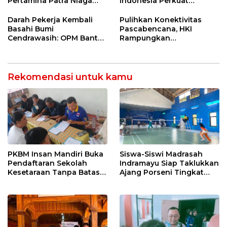
Pertamina Patra Niaga
Indonesia Perkuat
Kilang Balongan Dukung
Ketahanan Energi
Net Zero Emission 2060
Nasional Lewat Inovasi &
Darah Pekerja Kembali
Pulihkan Konektivitas
Keselamatan Kerja
Basahi Bumi
Pascabencana, HKI
Cendrawasih: OPM Bantai
Rampungkan
5 Pahlawan Infrastruktur
Penanganan Jalur
di Tolikara!
Lembah Anai dan Malalak
Rekomendasi untuk kamu
PKBM Insan Mandiri Buka
Siswa-Siswi Madrasah
Pendaftaran Sekolah
Indramayu Siap Taklukkan
Kesetaraan Tanpa Batas
Ajang Porseni Tingkat
Usia
Provinsi 2026