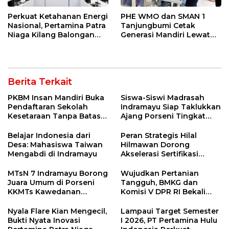
Perkuat Ketahanan Energi
PHE WMO dan SMAN 1
Nasional, Pertamina Patra
Tanjungbumi Cetak
Niaga Kilang Balongan
Generasi Mandiri Lewat
Perkuat Sinergi Utilisasi
Pelatihan Vokasi Double
Jetty Propylene
Track
Berita Terkait
PKBM Insan Mandiri Buka
Siswa-Siswi Madrasah
Pendaftaran Sekolah
Indramayu Siap Taklukkan
Kesetaraan Tanpa Batas
Ajang Porseni Tingkat
Usia
Provinsi 2026
Belajar Indonesia dari
Peran Strategis Hilal
Desa: Mahasiswa Taiwan
Hilmawan Dorong
Mengabdi di Indramayu
Akselerasi Sertifikasi
Kompetensi untuk
Entaskan Kemiskinan di
MTsN 7 Indramayu Borong
Wujudkan Pertanian
Indramayu
Juara Umum di Porseni
Tangguh, BMKG dan
KKMTs Kawedanan
Komisi V DPR RI Bekali
Jatibarang 2026
Petani Indramayu Lewat
Sekolah Lapang Iklim
Nyala Flare Kian Mengecil,
Lampaui Target Semester
Bukti Nyata Inovasi
I 2026, PT Pertamina Hulu