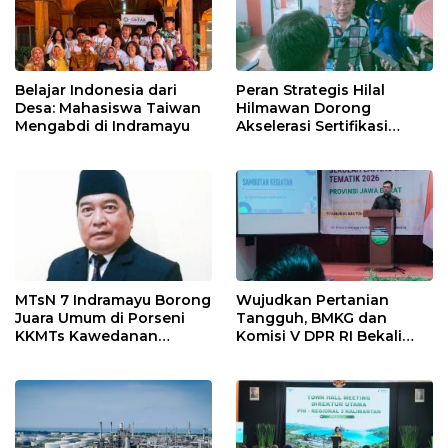
Belajar Indonesia dari
Peran Strategis Hilal
Desa: Mahasiswa Taiwan
Hilmawan Dorong
Mengabdi di Indramayu
Akselerasi Sertifikasi
Kompetensi untuk
Entaskan Kemiskinan di
Indramayu
MTsN 7 Indramayu Borong
Wujudkan Pertanian
Juara Umum di Porseni
Tangguh, BMKG dan
KKMTs Kawedanan
Komisi V DPR RI Bekali
Jatibarang 2026
Petani Indramayu Lewat
Sekolah Lapang Iklim