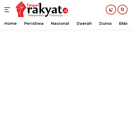
Home
Peristiwa
Nasional
Daerah
Dunia
Ekbis
Langsung
ke
konten