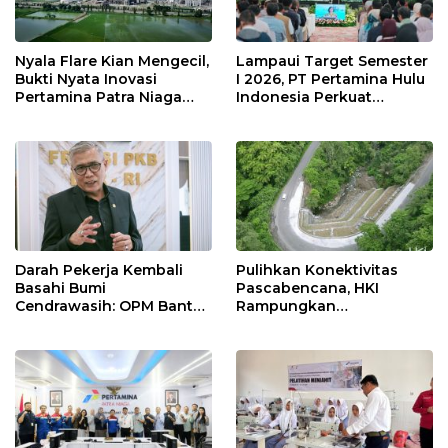
Nyala Flare Kian Mengecil,
Lampaui Target Semester
Bukti Nyata Inovasi
I 2026, PT Pertamina Hulu
Pertamina Patra Niaga
Indonesia Perkuat
Kilang Balongan Dukung
Ketahanan Energi
Net Zero Emission 2060
Nasional Lewat Inovasi &
Keselamatan Kerja
Darah Pekerja Kembali
Pulihkan Konektivitas
Basahi Bumi
Pascabencana, HKI
Cendrawasih: OPM Bantai
Rampungkan
5 Pahlawan Infrastruktur
Penanganan Jalur
di Tolikara!
Lembah Anai dan Malalak