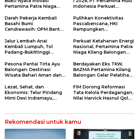
Bukti Nyata Inovasi
I 2026, PT Pertamina Hulu
Pertamina Patra Niaga
Indonesia Perkuat
Kilang Balongan Dukung
Ketahanan Energi
Net Zero Emission 2060
Nasional Lewat Inovasi &
Darah Pekerja Kembali
Pulihkan Konektivitas
Keselamatan Kerja
Basahi Bumi
Pascabencana, HKI
Cendrawasih: OPM Bantai
Rampungkan
5 Pahlawan Infrastruktur
Penanganan Jalur
di Tolikara!
Lembah Anai dan Malalak
Jalur Lembah Anai
Perkuat Ketahanan Energi
Kembali Lumpuh, Tol
Nasional, Pertamina Patra
Padang-Bukittinggi
Niaga Kilang Balongan
Didesak Jadi Solusi
Perkuat Sinergi Utilisasi
Strategis
Jetty Propylene
Pesona Pantai Tirta Ayu
Berdayakan Eks TKW,
Balongan: Destinasi
BAZMA Pertamina Kilang
Wisata Bahari Aman dan
Balongan Gelar Pelatihan
Nyaman di Indramayu
Tempe Guna Pacu
Ekonomi Desa
Lezat, Sehat, dan
FIM Dorong Reformasi
Rawadalem
Ekonomis: Telur Pindang
Tata Kelola Perdagangan,
Mimi Desi Indramayu,
Nilai Harvick Hasnul Qolbi
Kuliner Tradisional Kaya
Figur Tepat Pimpin Sektor
Rempah yang Bikin
Riil
Ketagihan!
Rekomendasi untuk kamu