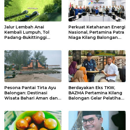
Jalur Lembah Anai
Perkuat Ketahanan Energi
Kembali Lumpuh, Tol
Nasional, Pertamina Patra
Padang-Bukittinggi
Niaga Kilang Balongan
Didesak Jadi Solusi
Perkuat Sinergi Utilisasi
Strategis
Jetty Propylene
Pesona Pantai Tirta Ayu
Berdayakan Eks TKW,
Balongan: Destinasi
BAZMA Pertamina Kilang
Wisata Bahari Aman dan
Balongan Gelar Pelatihan
Nyaman di Indramayu
Tempe Guna Pacu
Ekonomi Desa
Rawadalem