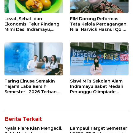
Lezat, Sehat, dan
FIM Dorong Reformasi
Ekonomis: Telur Pindang
Tata Kelola Perdagangan,
Mimi Desi Indramayu,
Nilai Harvick Hasnul Qolbi
Kuliner Tradisional Kaya
Figur Tepat Pimpin Sektor
Rempah yang Bikin
Riil
Ketagihan!
Taring Elnusa Semakin
Siswi MTs Sekolah Alam
Tajam! Laba Bersih
Indramayu Sabet Medali
Semester I 2026 Terbang
Perunggu Olimpiade
29 Persen Berkat Strategi
Matematika Tingkat
Jitu
Nasional 2026
Berita Terkait
Nyala Flare Kian Mengecil,
Lampaui Target Semester