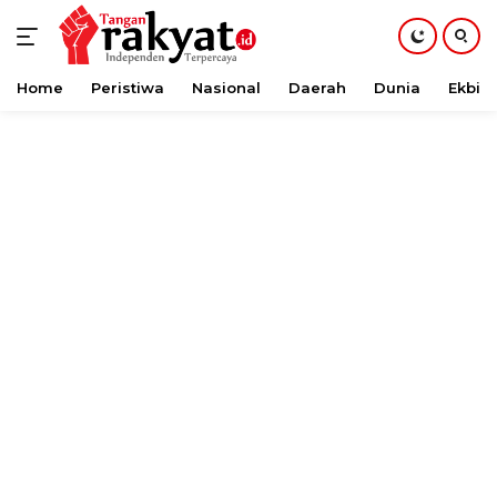
Home
Peristiwa
Nasional
Daerah
Dunia
Ekbis
Langsung
ke
konten