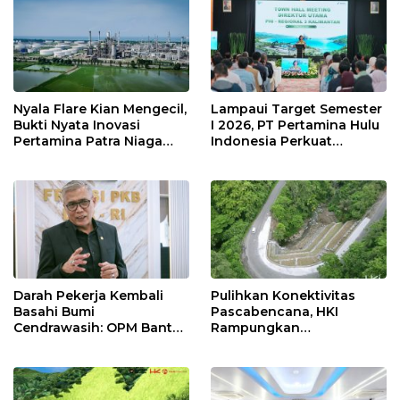
Nyala Flare Kian Mengecil,
Lampaui Target Semester
Bukti Nyata Inovasi
I 2026, PT Pertamina Hulu
Pertamina Patra Niaga
Indonesia Perkuat
Kilang Balongan Dukung
Ketahanan Energi
Net Zero Emission 2060
Nasional Lewat Inovasi &
Keselamatan Kerja
Darah Pekerja Kembali
Pulihkan Konektivitas
Basahi Bumi
Pascabencana, HKI
Cendrawasih: OPM Bantai
Rampungkan
5 Pahlawan Infrastruktur
Penanganan Jalur
di Tolikara!
Lembah Anai dan Malalak