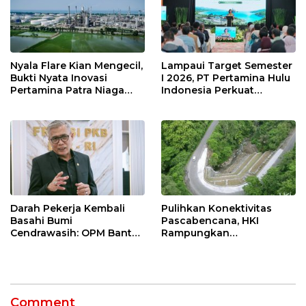
Nyala Flare Kian Mengecil,
Lampaui Target Semester
Bukti Nyata Inovasi
I 2026, PT Pertamina Hulu
Pertamina Patra Niaga
Indonesia Perkuat
Kilang Balongan Dukung
Ketahanan Energi
Net Zero Emission 2060
Nasional Lewat Inovasi &
Keselamatan Kerja
Darah Pekerja Kembali
Pulihkan Konektivitas
Basahi Bumi
Pascabencana, HKI
Cendrawasih: OPM Bantai
Rampungkan
5 Pahlawan Infrastruktur
Penanganan Jalur
di Tolikara!
Lembah Anai dan Malalak
Comment