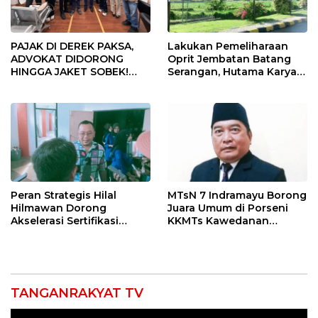
PAJAK DI DEREK PAKSA,
Lakukan Pemeliharaan
ADVOKAT DIDORONG
Oprit Jembatan Batang
HINGGA JAKET SOBEK!
Serangan, Hutama Karya
Ormas & 150 Advokat Riau
Uji Coba Contraflow di KM
Ngamuk Kepung Polresta
55 Tol Binjai–Langsa
Pekanbaru!
Peran Strategis Hilal
MTsN 7 Indramayu Borong
Hilmawan Dorong
Juara Umum di Porseni
Akselerasi Sertifikasi
KKMTs Kawedanan
Kompetensi untuk
Jatibarang 2026
Entaskan Kemiskinan di
Indramayu
TANGANRAKYAT TV