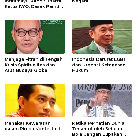
Indramayu: Kang Supardi
Negara
Ketua IWO, Desak Pemda
Pasang CCTV 24 Jam
demi Bekuk Pembuang
Sampah Liar!
Menjaga Fitrah di Tengah
Indonesia Darurat LGBT
Krisis Spiritualitas dan
dan Urgensi Ketegasan
Arus Budaya Global
Hukum
Menakar Kewarasan
Ketika Perhatian Dunia
dalam Rimba Kontestasi
Tersedot oleh Sebuah
Bola, Jangan Lupakan