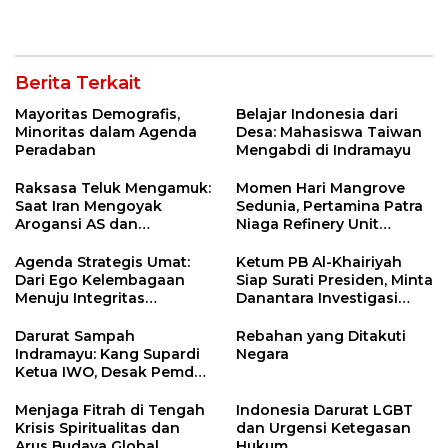
Palestina
Berita Terkait
Mayoritas Demografis,
Belajar Indonesia dari
Minoritas dalam Agenda
Desa: Mahasiswa Taiwan
Peradaban
Mengabdi di Indramayu
Raksasa Teluk Mengamuk:
Momen Hari Mangrove
Saat Iran Mengoyak
Sedunia, Pertamina Patra
Arogansi AS dan
Niaga Refinery Unit
Sekutunya!
Balongan Perkuat
Ketahanan Pesisir
Agenda Strategis Umat:
Ketum PB Al-Khairiyah
Indramayu melalui Aksi
Dari Ego Kelembagaan
Siap Surati Presiden, Minta
Nyata dan Inovasi
Menuju Integritas
Danantara Investigasi
Program Lingkungan
Kebangsaan
Impor Baja Slab PT KRAS
Berkelanjutan
Darurat Sampah
Rebahan yang Ditakuti
Indramayu: Kang Supardi
Negara
Ketua IWO, Desak Pemda
Pasang CCTV 24 Jam
demi Bekuk Pembuang
Menjaga Fitrah di Tengah
Indonesia Darurat LGBT
Sampah Liar!
Krisis Spiritualitas dan
dan Urgensi Ketegasan
Arus Budaya Global
Hukum