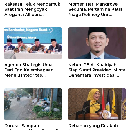
Raksasa Teluk Mengamuk:
Momen Hari Mangrove
Saat Iran Mengoyak
Sedunia, Pertamina Patra
Arogansi AS dan
Niaga Refinery Unit
Sekutunya!
Balongan Perkuat
Ketahanan Pesisir
Indramayu melalui Aksi
Nyata dan Inovasi
Program Lingkungan
Berkelanjutan
Agenda Strategis Umat:
Ketum PB Al-Khairiyah
Dari Ego Kelembagaan
Siap Surati Presiden, Minta
Menuju Integritas
Danantara Investigasi
Kebangsaan
Impor Baja Slab PT KRAS
Darurat Sampah
Rebahan yang Ditakuti