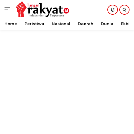
Home
Peristiwa
Nasional
Daerah
Dunia
Ekbis
Langsung
ke
konten