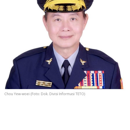
Chou Yew-woei (Foto: Dok. Divisi Informasi TETO)