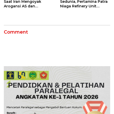
Saat Iran Mengoyak
Sedunia, Pertamina Patra
Arogansi AS dan
Niaga Refinery Unit
Sekutunya!
Balongan Perkuat
Ketahanan Pesisir
Indramayu melalui Aksi
Nyata dan Inovasi
Program Lingkungan
Comment
Berkelanjutan