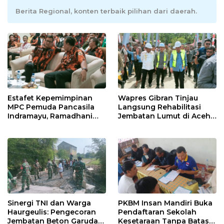
Berita Regional, konten terbaik pilihan dari daerah.
Estafet Kepemimpinan
Wapres Gibran Tinjau
MPC Pemuda Pancasila
Langsung Rehabilitasi
Indramayu, Ramadhani
Jembatan Lumut di Aceh
Sugianto Dipastikan
Tengah, Targetkan
Pimpin Organisasi Lewat
Konektivitas Pulih Cepat
Muscablub
Sinergi TNI dan Warga
PKBM Insan Mandiri Buka
Haurgeulis: Pengecoran
Pendaftaran Sekolah
Jembatan Beton Garuda
Kesetaraan Tanpa Batas