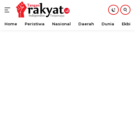
Home
Peristiwa
Nasional
Daerah
Dunia
Ekbis
Langsung
ke
konten