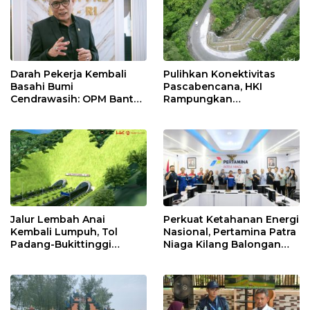
Darah Pekerja Kembali
Pulihkan Konektivitas
Basahi Bumi
Pascabencana, HKI
Cendrawasih: OPM Bantai
Rampungkan
5 Pahlawan Infrastruktur
Penanganan Jalur
di Tolikara!
Lembah Anai dan Malalak
Jalur Lembah Anai
Perkuat Ketahanan Energi
Kembali Lumpuh, Tol
Nasional, Pertamina Patra
Padang-Bukittinggi
Niaga Kilang Balongan
Didesak Jadi Solusi
Perkuat Sinergi Utilisasi
Strategis
Jetty Propylene