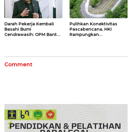
Darah Pekerja Kembali
Pulihkan Konektivitas
Basahi Bumi
Pascabencana, HKI
Cendrawasih: OPM Bantai
Rampungkan
5 Pahlawan Infrastruktur
Penanganan Jalur
di Tolikara!
Lembah Anai dan Malalak
Comment