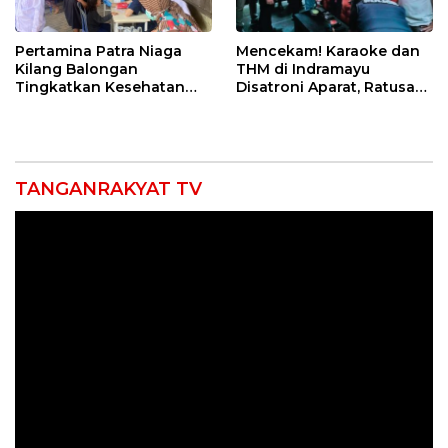
Pertamina Patra Niaga
Mencekam! Karaoke dan
Kilang Balongan
THM di Indramayu
Tingkatkan Kesehatan
Disatroni Aparat, Ratusan
Masyarakat melalui
Pengunjung Kocar-Kacir
Pemeriksaan Kesehatan
Dites Urine!
Rutin dan Edukasi
Perawatan Gigi
TANGANRAKYAT TV