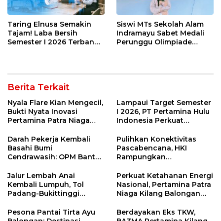
Taring Elnusa Semakin
Siswi MTs Sekolah Alam
Tajam! Laba Bersih
Indramayu Sabet Medali
Semester I 2026 Terbang
Perunggu Olimpiade
29 Persen Berkat Strategi
Matematika Tingkat
Jitu
Nasional 2026
Berita Terkait
Nyala Flare Kian Mengecil,
Lampaui Target Semester
Bukti Nyata Inovasi
I 2026, PT Pertamina Hulu
Pertamina Patra Niaga
Indonesia Perkuat
Kilang Balongan Dukung
Ketahanan Energi
Net Zero Emission 2060
Nasional Lewat Inovasi &
Darah Pekerja Kembali
Pulihkan Konektivitas
Keselamatan Kerja
Basahi Bumi
Pascabencana, HKI
Cendrawasih: OPM Bantai
Rampungkan
5 Pahlawan Infrastruktur
Penanganan Jalur
di Tolikara!
Lembah Anai dan Malalak
Jalur Lembah Anai
Perkuat Ketahanan Energi
Kembali Lumpuh, Tol
Nasional, Pertamina Patra
Padang-Bukittinggi
Niaga Kilang Balongan
Didesak Jadi Solusi
Perkuat Sinergi Utilisasi
Strategis
Jetty Propylene
Pesona Pantai Tirta Ayu
Berdayakan Eks TKW,
Balongan: Destinasi
BAZMA Pertamina Kilang