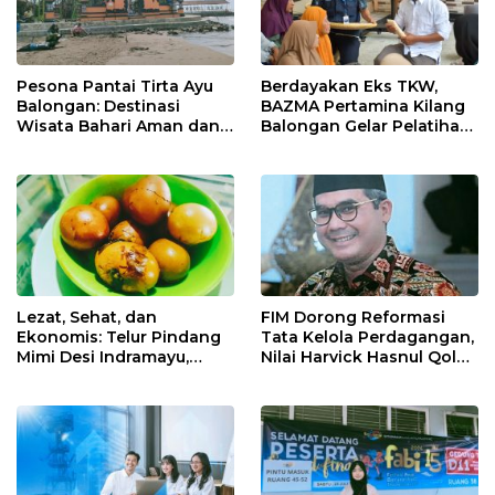
Pesona Pantai Tirta Ayu
Berdayakan Eks TKW,
Balongan: Destinasi
BAZMA Pertamina Kilang
Wisata Bahari Aman dan
Balongan Gelar Pelatihan
Nyaman di Indramayu
Tempe Guna Pacu
Ekonomi Desa
Rawadalem
Lezat, Sehat, dan
FIM Dorong Reformasi
Ekonomis: Telur Pindang
Tata Kelola Perdagangan,
Mimi Desi Indramayu,
Nilai Harvick Hasnul Qolbi
Kuliner Tradisional Kaya
Figur Tepat Pimpin Sektor
Rempah yang Bikin
Riil
Ketagihan!