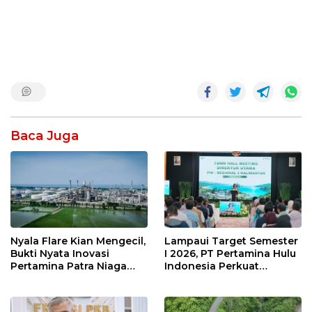
Baca Juga
Nyala Flare Kian Mengecil,
Lampaui Target Semester
Bukti Nyata Inovasi
I 2026, PT Pertamina Hulu
Pertamina Patra Niaga
Indonesia Perkuat
Kilang Balongan Dukung
Ketahanan Energi
Net Zero Emission 2060
Nasional Lewat Inovasi &
Keselamatan Kerja