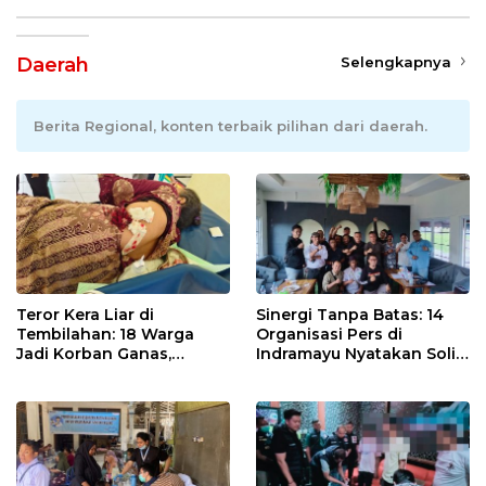
Daerah
Selengkapnya
Berita Regional, konten terbaik pilihan dari daerah.
Teror Kera Liar di
Sinergi Tanpa Batas: 14
Tembilahan: 18 Warga
Organisasi Pers di
Jadi Korban Ganas,
Indramayu Nyatakan Solid
Punggung Robek hingga
di Bawah Naungan FKJI
12 Jahitan!