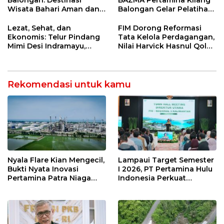
Wisata Bahari Aman dan
Balongan Gelar Pelatihan
Nyaman di Indramayu
Tempe Guna Pacu
Ekonomi Desa
Lezat, Sehat, dan
FIM Dorong Reformasi
Rawadalem
Ekonomis: Telur Pindang
Tata Kelola Perdagangan,
Mimi Desi Indramayu,
Nilai Harvick Hasnul Qolbi
Kuliner Tradisional Kaya
Figur Tepat Pimpin Sektor
Rempah yang Bikin
Riil
Ketagihan!
Rekomendasi untuk kamu
Nyala Flare Kian Mengecil,
Lampaui Target Semester
Bukti Nyata Inovasi
I 2026, PT Pertamina Hulu
Pertamina Patra Niaga
Indonesia Perkuat
Kilang Balongan Dukung
Ketahanan Energi
Net Zero Emission 2060
Nasional Lewat Inovasi &
Keselamatan Kerja