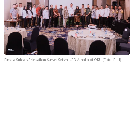
Elnusa Sukses Selesaikan Survei Seismik 2D Amalia di OKU (Foto: Red)