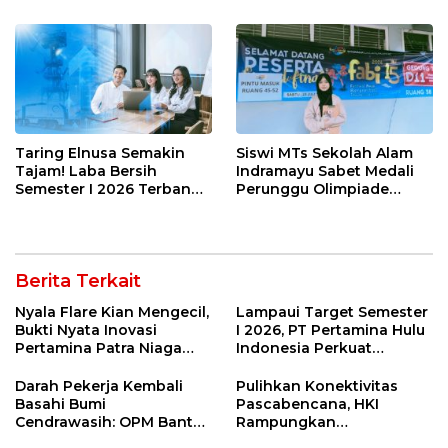
Rempah yang Bikin
Riil
Ketagihan!
Taring Elnusa Semakin
Siswi MTs Sekolah Alam
Tajam! Laba Bersih
Indramayu Sabet Medali
Semester I 2026 Terbang
Perunggu Olimpiade
29 Persen Berkat Strategi
Matematika Tingkat
Jitu
Nasional 2026
Berita Terkait
Nyala Flare Kian Mengecil,
Lampaui Target Semester
Bukti Nyata Inovasi
I 2026, PT Pertamina Hulu
Pertamina Patra Niaga
Indonesia Perkuat
Kilang Balongan Dukung
Ketahanan Energi
Net Zero Emission 2060
Nasional Lewat Inovasi &
Darah Pekerja Kembali
Pulihkan Konektivitas
Keselamatan Kerja
Basahi Bumi
Pascabencana, HKI
Cendrawasih: OPM Bantai
Rampungkan
5 Pahlawan Infrastruktur
Penanganan Jalur