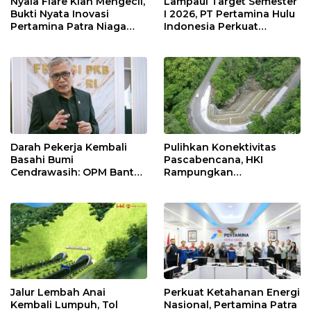
Nyala Flare Kian Mengecil,
Lampaui Target Semester
Bukti Nyata Inovasi
I 2026, PT Pertamina Hulu
Pertamina Patra Niaga
Indonesia Perkuat
Kilang Balongan Dukung
Ketahanan Energi
Net Zero Emission 2060
Nasional Lewat Inovasi &
Keselamatan Kerja
Darah Pekerja Kembali
Pulihkan Konektivitas
Basahi Bumi
Pascabencana, HKI
Cendrawasih: OPM Bantai
Rampungkan
5 Pahlawan Infrastruktur
Penanganan Jalur
di Tolikara!
Lembah Anai dan Malalak
Jalur Lembah Anai
Perkuat Ketahanan Energi
Kembali Lumpuh, Tol
Nasional, Pertamina Patra