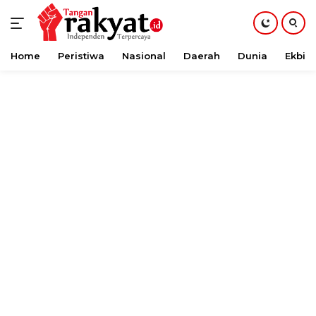
Home
Peristiwa
Nasional
Daerah
Dunia
Ekbis
Langsung
ke
konten