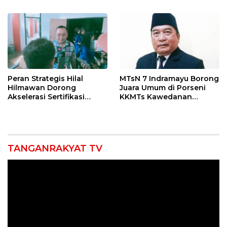
Ngamuk Kepung Polresta
55 Tol Binjai–Langsa
Pekanbaru!
Peran Strategis Hilal
MTsN 7 Indramayu Borong
Hilmawan Dorong
Juara Umum di Porseni
Akselerasi Sertifikasi
KKMTs Kawedanan
Kompetensi untuk
Jatibarang 2026
Entaskan Kemiskinan di
Indramayu
TANGANRAKYAT TV