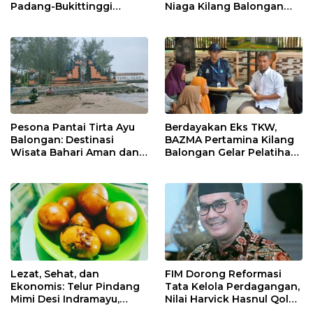
Padang-Bukittinggi
Niaga Kilang Balongan
Didesak Jadi Solusi
Perkuat Sinergi Utilisasi
Strategis
Jetty Propylene
Pesona Pantai Tirta Ayu
Berdayakan Eks TKW,
Balongan: Destinasi
BAZMA Pertamina Kilang
Wisata Bahari Aman dan
Balongan Gelar Pelatihan
Nyaman di Indramayu
Tempe Guna Pacu
Ekonomi Desa
Rawadalem
Lezat, Sehat, dan
FIM Dorong Reformasi
Ekonomis: Telur Pindang
Tata Kelola Perdagangan,
Mimi Desi Indramayu,
Nilai Harvick Hasnul Qolbi
Kuliner Tradisional Kaya
Figur Tepat Pimpin Sektor