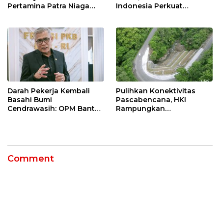
Pertamina Patra Niaga
Indonesia Perkuat
Kilang Balongan Dukung
Ketahanan Energi
Net Zero Emission 2060
Nasional Lewat Inovasi &
Keselamatan Kerja
Darah Pekerja Kembali
Pulihkan Konektivitas
Basahi Bumi
Pascabencana, HKI
Cendrawasih: OPM Bantai
Rampungkan
5 Pahlawan Infrastruktur
Penanganan Jalur
di Tolikara!
Lembah Anai dan Malalak
Comment