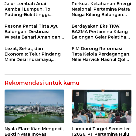
di Tolikara!
Lembah Anai dan Malalak
Jalur Lembah Anai
Perkuat Ketahanan Energi
Kembali Lumpuh, Tol
Nasional, Pertamina Patra
Padang-Bukittinggi
Niaga Kilang Balongan
Didesak Jadi Solusi
Perkuat Sinergi Utilisasi
Strategis
Jetty Propylene
Pesona Pantai Tirta Ayu
Berdayakan Eks TKW,
Balongan: Destinasi
BAZMA Pertamina Kilang
Wisata Bahari Aman dan
Balongan Gelar Pelatihan
Nyaman di Indramayu
Tempe Guna Pacu
Ekonomi Desa
Lezat, Sehat, dan
FIM Dorong Reformasi
Rawadalem
Ekonomis: Telur Pindang
Tata Kelola Perdagangan,
Mimi Desi Indramayu,
Nilai Harvick Hasnul Qolbi
Kuliner Tradisional Kaya
Figur Tepat Pimpin Sektor
Rempah yang Bikin
Riil
Ketagihan!
Rekomendasi untuk kamu
Nyala Flare Kian Mengecil,
Lampaui Target Semester
Bukti Nyata Inovasi
I 2026, PT Pertamina Hulu