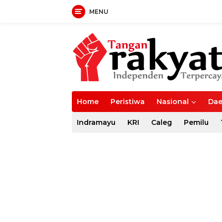
MENU
Langsung
ke
konten
Home
Peristiwa
Nasional
Dae
Indramayu
KRI
Caleg
Pemilu