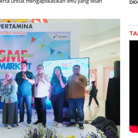
rta untuk mengaplikasikan ilmu yang telah
DI
JAK
Orm
Adv
Ng
Pol
TA