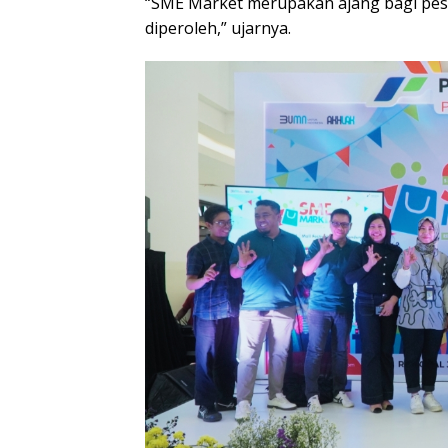
“SME Market merupakan ajang bagi pese
diperoleh,” ujarnya.