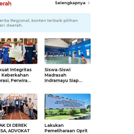
erah
Selengkapnya
erita Regional, konten terbaik pilihan
ari daerah.
kuat Integritas
Siswa-Siswi
 Keberkahan
Madrasah
rasi, Perwira
Indramayu Siap
ang Balongan
Taklukkan Ajang
ar Doa Bersama
Porseni Tingkat
Provinsi 2026
AK DI DEREK
Lakukan
SA, ADVOKAT
Pemeliharaan Oprit