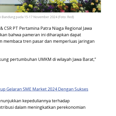
di Bandung pada 15-17 November 2024 (Foto: Red)
& CSR PT Pertamina Patra Niaga Regional Jawa
n bahwa pameran ini diharapkan dapat
membaca tren pasar dan memperluas jaringan
kung pertumbuhan UMKM di wilayah Jawa Barat,”
utup Gelaran SME Market 2024 Dengan Sukses
enunjukkan kepeduliannya terhadap
tribusi dalam meningkatkan perekonomian