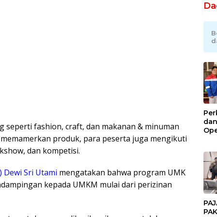
Da
B
d
Per
dan
 seperti fashion, craft, dan makanan & minuman
Ope
in memamerkan produk, para peserta juga mengikuti
Kil
Gel
lkshow, dan kompetisi.
 Dewi Sri Utami
mengatakan bahwa program UMK
ndampingan kepada UMKM mulai dari perizinan
PAJ
PAK