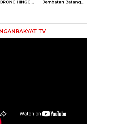
DORONG HINGGA
Jembatan Batang
ET SOBEK!
Serangan, Hutama
as & 150
Karya Uji Coba
okat Riau
Contraflow di KM 55
amuk Kepung
Tol Binjai–Langsa
resta Pekanbaru!
NGANRAKYAT TV