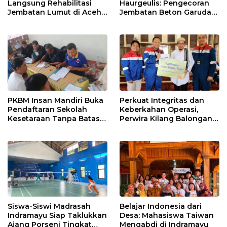
Langsung Rehabilitasi
Haurgeulis: Pengecoran
Jembatan Lumut di Aceh
Jembatan Beton Garuda
Tengah, Targetkan
di Indramayu Rampung
Konektivitas Pulih Cepat
PKBM Insan Mandiri Buka
Perkuat Integritas dan
Pendaftaran Sekolah
Keberkahan Operasi,
Kesetaraan Tanpa Batas
Perwira Kilang Balongan
Usia
Gelar Doa Bersama
Siswa-Siswi Madrasah
Belajar Indonesia dari
Indramayu Siap Taklukkan
Desa: Mahasiswa Taiwan
Ajang Porseni Tingkat
Mengabdi di Indramayu