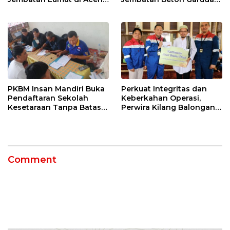
Tengah, Targetkan
di Indramayu Rampung
Konektivitas Pulih Cepat
PKBM Insan Mandiri Buka
Perkuat Integritas dan
Pendaftaran Sekolah
Keberkahan Operasi,
Kesetaraan Tanpa Batas
Perwira Kilang Balongan
Usia
Gelar Doa Bersama
Comment