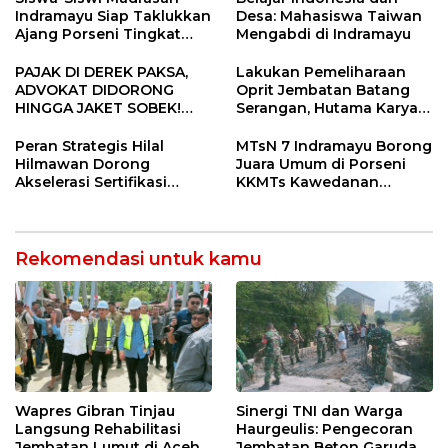
Indramayu Siap Taklukkan
Desa: Mahasiswa Taiwan
Ajang Porseni Tingkat
Mengabdi di Indramayu
Provinsi 2026
PAJAK DI DEREK PAKSA,
Lakukan Pemeliharaan
ADVOKAT DIDORONG
Oprit Jembatan Batang
HINGGA JAKET SOBEK!
Serangan, Hutama Karya
Ormas & 150 Advokat Riau
Uji Coba Contraflow di KM
Ngamuk Kepung Polresta
55 Tol Binjai–Langsa
Peran Strategis Hilal
MTsN 7 Indramayu Borong
Pekanbaru!
Hilmawan Dorong
Juara Umum di Porseni
Akselerasi Sertifikasi
KKMTs Kawedanan
Kompetensi untuk
Jatibarang 2026
Entaskan Kemiskinan di
Indramayu
Rekomendasi untuk kamu
Wapres Gibran Tinjau
Sinergi TNI dan Warga
Langsung Rehabilitasi
Haurgeulis: Pengecoran
Jembatan Lumut di Aceh
Jembatan Beton Garuda