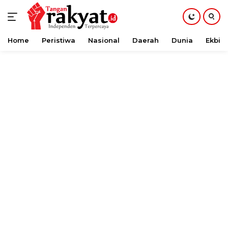
Home
Peristiwa
Nasional
Daerah
Dunia
Ekbis
Langsung
ke
konten