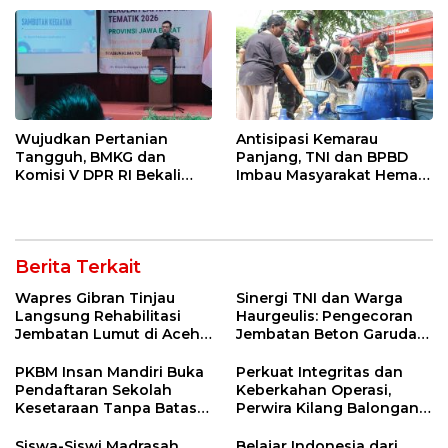
Entaskan Kemiskinan di
Indramayu
Wujudkan Pertanian
Antisipasi Kemarau
Tangguh, BMKG dan
Panjang, TNI dan BPBD
Komisi V DPR RI Bekali
Imbau Masyarakat Hemat
Petani Indramayu Lewat
Air dan Waspada
Sekolah Lapang Iklim
Kebakaran
Berita Terkait
Wapres Gibran Tinjau
Sinergi TNI dan Warga
Langsung Rehabilitasi
Haurgeulis: Pengecoran
Jembatan Lumut di Aceh
Jembatan Beton Garuda
Tengah, Targetkan
di Indramayu Rampung
Konektivitas Pulih Cepat
PKBM Insan Mandiri Buka
Perkuat Integritas dan
Pendaftaran Sekolah
Keberkahan Operasi,
Kesetaraan Tanpa Batas
Perwira Kilang Balongan
Usia
Gelar Doa Bersama
Siswa-Siswi Madrasah
Belajar Indonesia dari