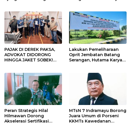
Provinsi 2026
PAJAK DI DEREK PAKSA,
Lakukan Pemeliharaan
ADVOKAT DIDORONG
Oprit Jembatan Batang
HINGGA JAKET SOBEK!
Serangan, Hutama Karya
Ormas & 150 Advokat Riau
Uji Coba Contraflow di KM
Ngamuk Kepung Polresta
55 Tol Binjai–Langsa
Pekanbaru!
Peran Strategis Hilal
MTsN 7 Indramayu Borong
Hilmawan Dorong
Juara Umum di Porseni
Akselerasi Sertifikasi
KKMTs Kawedanan
Kompetensi untuk
Jatibarang 2026