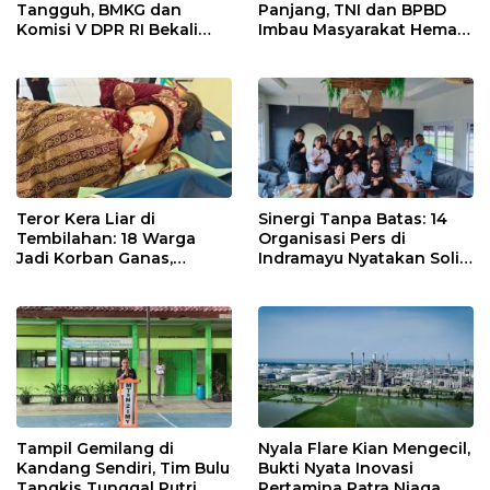
Tangguh, BMKG dan
Panjang, TNI dan BPBD
Komisi V DPR RI Bekali
Imbau Masyarakat Hemat
Petani Indramayu Lewat
Air dan Waspada
Sekolah Lapang Iklim
Kebakaran
Teror Kera Liar di
Sinergi Tanpa Batas: 14
Tembilahan: 18 Warga
Organisasi Pers di
Jadi Korban Ganas,
Indramayu Nyatakan Solid
Punggung Robek hingga
di Bawah Naungan FKJI
12 Jahitan!
Tampil Gemilang di
Nyala Flare Kian Mengecil,
Kandang Sendiri, Tim Bulu
Bukti Nyata Inovasi
Tangkis Tunggal Putri
Pertamina Patra Niaga