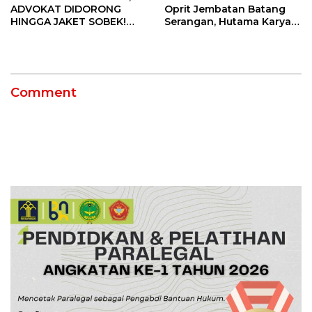
ADVOKAT DIDORONG
Oprit Jembatan Batang
HINGGA JAKET SOBEK!
Serangan, Hutama Karya
Ormas & 150 Advokat Riau
Uji Coba Contraflow di KM
Ngamuk Kepung Polresta
55 Tol Binjai–Langsa
Pekanbaru!
Comment