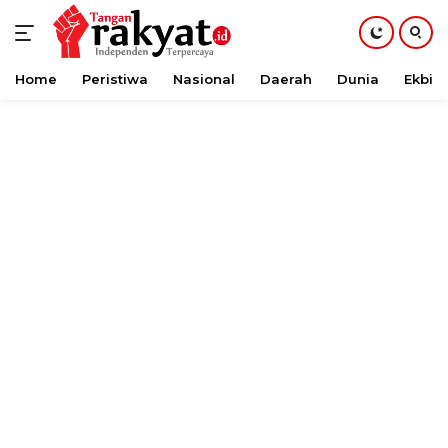
Home
Peristiwa
Nasional
Daerah
Dunia
Ekbis
Langsung
ke
konten