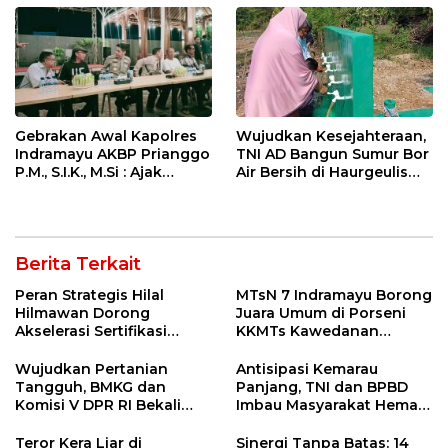
Gebrakan Awal Kapolres
Wujudkan Kesejahteraan,
Indramayu AKBP Prianggo
TNI AD Bangun Sumur Bor
P.M., S.I.K., M.Si : Ajak
Air Bersih di Haurgeulis
Wartawan Ngopi Bareng
Indramayu
dan Analisa Program Kerja
Berita Terkait
Peran Strategis Hilal
MTsN 7 Indramayu Borong
Hilmawan Dorong
Juara Umum di Porseni
Akselerasi Sertifikasi
KKMTs Kawedanan
Kompetensi untuk
Jatibarang 2026
Entaskan Kemiskinan di
Wujudkan Pertanian
Antisipasi Kemarau
Indramayu
Tangguh, BMKG dan
Panjang, TNI dan BPBD
Komisi V DPR RI Bekali
Imbau Masyarakat Hemat
Petani Indramayu Lewat
Air dan Waspada
Sekolah Lapang Iklim
Kebakaran
Teror Kera Liar di
Sinergi Tanpa Batas: 14