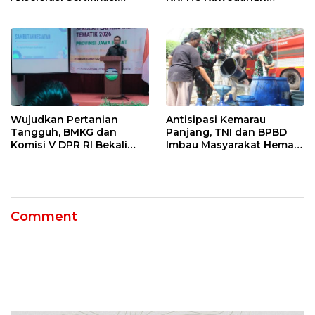
Kompetensi untuk
Jatibarang 2026
Entaskan Kemiskinan di
Indramayu
Wujudkan Pertanian
Antisipasi Kemarau
Tangguh, BMKG dan
Panjang, TNI dan BPBD
Komisi V DPR RI Bekali
Imbau Masyarakat Hemat
Petani Indramayu Lewat
Air dan Waspada
Sekolah Lapang Iklim
Kebakaran
Comment