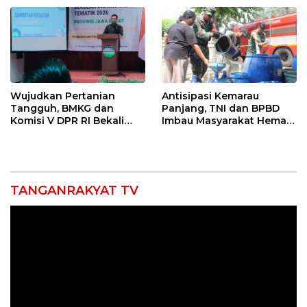
Entaskan Kemiskinan di
Indramayu
Wujudkan Pertanian
Antisipasi Kemarau
Tangguh, BMKG dan
Panjang, TNI dan BPBD
Komisi V DPR RI Bekali
Imbau Masyarakat Hemat
Petani Indramayu Lewat
Air dan Waspada
Sekolah Lapang Iklim
Kebakaran
TANGANRAKYAT TV