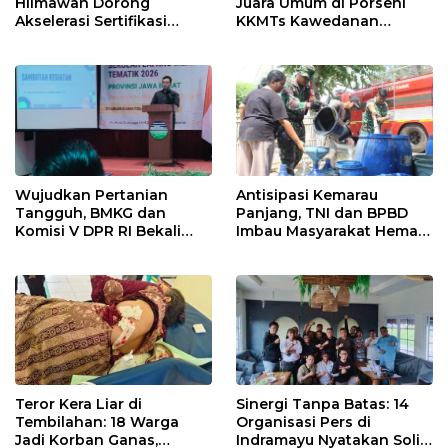
Hilmawan Dorong
Juara Umum di Porseni
Akselerasi Sertifikasi
KKMTs Kawedanan
Kompetensi untuk
Jatibarang 2026
Entaskan Kemiskinan di
Indramayu
Wujudkan Pertanian
Antisipasi Kemarau
Tangguh, BMKG dan
Panjang, TNI dan BPBD
Komisi V DPR RI Bekali
Imbau Masyarakat Hemat
Petani Indramayu Lewat
Air dan Waspada
Sekolah Lapang Iklim
Kebakaran
Teror Kera Liar di
Sinergi Tanpa Batas: 14
Tembilahan: 18 Warga
Organisasi Pers di
Jadi Korban Ganas,
Indramayu Nyatakan Solid