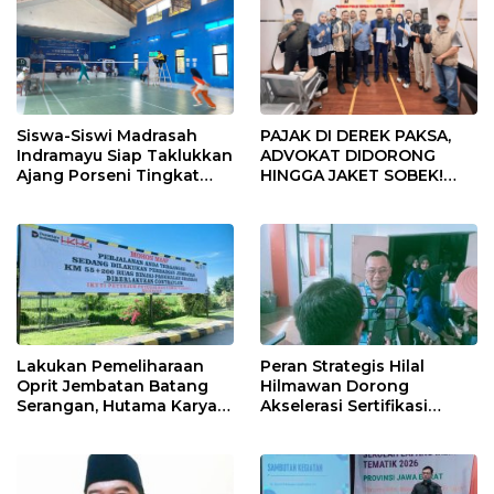
Siswa-Siswi Madrasah
PAJAK DI DEREK PAKSA,
Indramayu Siap Taklukkan
ADVOKAT DIDORONG
Ajang Porseni Tingkat
HINGGA JAKET SOBEK!
Provinsi 2026
Ormas & 150 Advokat Riau
Ngamuk Kepung Polresta
Pekanbaru!
Lakukan Pemeliharaan
Peran Strategis Hilal
Oprit Jembatan Batang
Hilmawan Dorong
Serangan, Hutama Karya
Akselerasi Sertifikasi
Uji Coba Contraflow di KM
Kompetensi untuk
55 Tol Binjai–Langsa
Entaskan Kemiskinan di
Indramayu