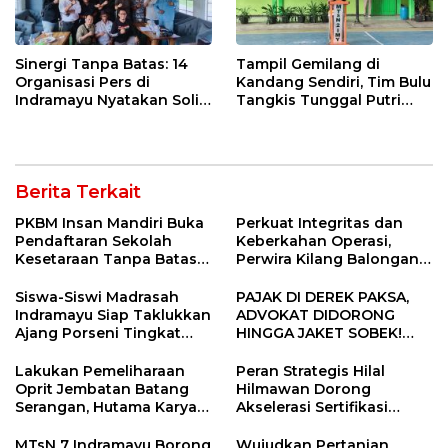
Sinergi Tanpa Batas: 14
Tampil Gemilang di
Organisasi Pers di
Kandang Sendiri, Tim Bulu
Indramayu Nyatakan Solid
Tangkis Tunggal Putri
di Bawah Naungan FKJI
MTsN 2 Indramayu Sabet
Juara Porseni KKMTs
Jatibarang 2026
Berita Terkait
PKBM Insan Mandiri Buka
Perkuat Integritas dan
Pendaftaran Sekolah
Keberkahan Operasi,
Kesetaraan Tanpa Batas
Perwira Kilang Balongan
Usia
Gelar Doa Bersama
Siswa-Siswi Madrasah
PAJAK DI DEREK PAKSA,
Indramayu Siap Taklukkan
ADVOKAT DIDORONG
Ajang Porseni Tingkat
HINGGA JAKET SOBEK!
Provinsi 2026
Ormas & 150 Advokat Riau
Ngamuk Kepung Polresta
Lakukan Pemeliharaan
Peran Strategis Hilal
Pekanbaru!
Oprit Jembatan Batang
Hilmawan Dorong
Serangan, Hutama Karya
Akselerasi Sertifikasi
Uji Coba Contraflow di KM
Kompetensi untuk
55 Tol Binjai–Langsa
Entaskan Kemiskinan di
MTsN 7 Indramayu Borong
Wujudkan Pertanian