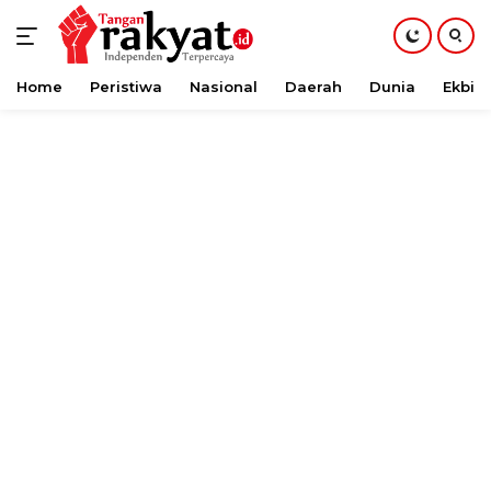
Home
Peristiwa
Nasional
Daerah
Dunia
Ekbis
Langsung
ke
konten