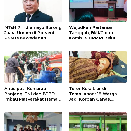
MTsN 7 Indramayu Borong
Wujudkan Pertanian
Juara Umum di Porseni
Tangguh, BMKG dan
KKMTs Kawedanan
Komisi V DPR RI Bekali
Jatibarang 2026
Petani Indramayu Lewat
Sekolah Lapang Iklim
Antisipasi Kemarau
Teror Kera Liar di
Panjang, TNI dan BPBD
Tembilahan: 18 Warga
Imbau Masyarakat Hemat
Jadi Korban Ganas,
Air dan Waspada
Punggung Robek hingga
Kebakaran
12 Jahitan!