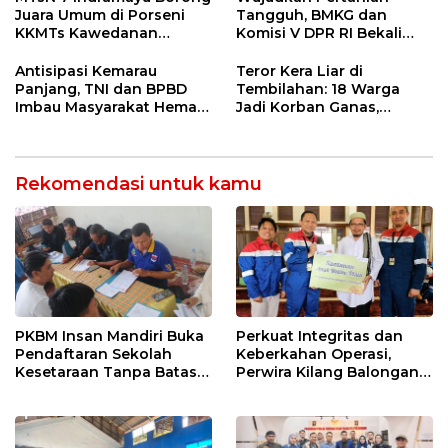
Indramayu
Juara Umum di Porseni
Tangguh, BMKG dan
KKMTs Kawedanan
Komisi V DPR RI Bekali
Jatibarang 2026
Petani Indramayu Lewat
Sekolah Lapang Iklim
Antisipasi Kemarau
Teror Kera Liar di
Panjang, TNI dan BPBD
Tembilahan: 18 Warga
Imbau Masyarakat Hemat
Jadi Korban Ganas,
Air dan Waspada
Punggung Robek hingga
Kebakaran
12 Jahitan!
Rekomendasi untuk kamu
PKBM Insan Mandiri Buka
Perkuat Integritas dan
Pendaftaran Sekolah
Keberkahan Operasi,
Kesetaraan Tanpa Batas
Perwira Kilang Balongan
Usia
Gelar Doa Bersama