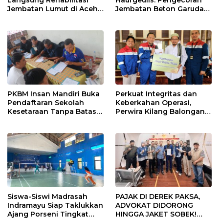
Langsung Rehabilitasi
Haurgeulis: Pengecoran
Jembatan Lumut di Aceh
Jembatan Beton Garuda
Tengah, Targetkan
di Indramayu Rampung
Konektivitas Pulih Cepat
PKBM Insan Mandiri Buka
Perkuat Integritas dan
Pendaftaran Sekolah
Keberkahan Operasi,
Kesetaraan Tanpa Batas
Perwira Kilang Balongan
Usia
Gelar Doa Bersama
Siswa-Siswi Madrasah
PAJAK DI DEREK PAKSA,
Indramayu Siap Taklukkan
ADVOKAT DIDORONG
Ajang Porseni Tingkat
HINGGA JAKET SOBEK!