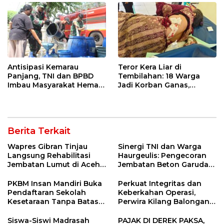
Antisipasi Kemarau
Teror Kera Liar di
Panjang, TNI dan BPBD
Tembilahan: 18 Warga
Imbau Masyarakat Hemat
Jadi Korban Ganas,
Air dan Waspada
Punggung Robek hingga
Kebakaran
12 Jahitan!
Berita Terkait
Wapres Gibran Tinjau
Sinergi TNI dan Warga
Langsung Rehabilitasi
Haurgeulis: Pengecoran
Jembatan Lumut di Aceh
Jembatan Beton Garuda
Tengah, Targetkan
di Indramayu Rampung
Konektivitas Pulih Cepat
PKBM Insan Mandiri Buka
Perkuat Integritas dan
Pendaftaran Sekolah
Keberkahan Operasi,
Kesetaraan Tanpa Batas
Perwira Kilang Balongan
Usia
Gelar Doa Bersama
Siswa-Siswi Madrasah
PAJAK DI DEREK PAKSA,