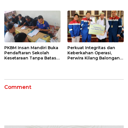
Tengah, Targetkan
di Indramayu Rampung
Konektivitas Pulih Cepat
PKBM Insan Mandiri Buka
Perkuat Integritas dan
Pendaftaran Sekolah
Keberkahan Operasi,
Kesetaraan Tanpa Batas
Perwira Kilang Balongan
Usia
Gelar Doa Bersama
Comment