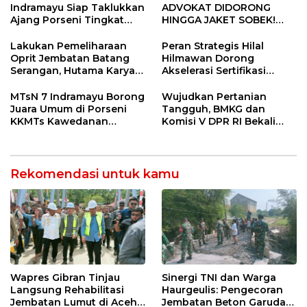
Indramayu Siap Taklukkan
ADVOKAT DIDORONG
Ajang Porseni Tingkat
HINGGA JAKET SOBEK!
Provinsi 2026
Ormas & 150 Advokat Riau
Ngamuk Kepung Polresta
Lakukan Pemeliharaan
Peran Strategis Hilal
Pekanbaru!
Oprit Jembatan Batang
Hilmawan Dorong
Serangan, Hutama Karya
Akselerasi Sertifikasi
Uji Coba Contraflow di KM
Kompetensi untuk
55 Tol Binjai–Langsa
Entaskan Kemiskinan di
MTsN 7 Indramayu Borong
Wujudkan Pertanian
Indramayu
Juara Umum di Porseni
Tangguh, BMKG dan
KKMTs Kawedanan
Komisi V DPR RI Bekali
Jatibarang 2026
Petani Indramayu Lewat
Sekolah Lapang Iklim
Rekomendasi untuk kamu
Wapres Gibran Tinjau
Sinergi TNI dan Warga
Langsung Rehabilitasi
Haurgeulis: Pengecoran
Jembatan Lumut di Aceh
Jembatan Beton Garuda