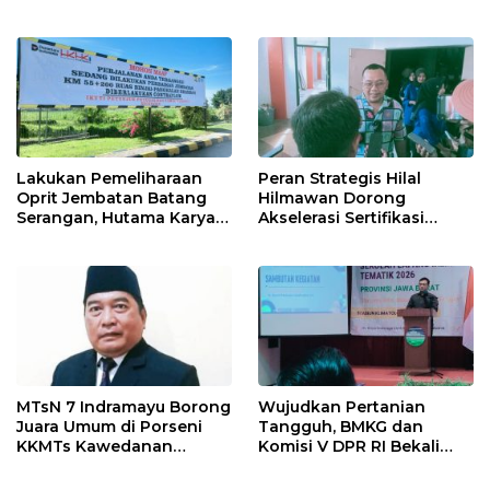
Provinsi 2026
Ormas & 150 Advokat Riau
Ngamuk Kepung Polresta
Pekanbaru!
Lakukan Pemeliharaan
Peran Strategis Hilal
Oprit Jembatan Batang
Hilmawan Dorong
Serangan, Hutama Karya
Akselerasi Sertifikasi
Uji Coba Contraflow di KM
Kompetensi untuk
55 Tol Binjai–Langsa
Entaskan Kemiskinan di
Indramayu
MTsN 7 Indramayu Borong
Wujudkan Pertanian
Juara Umum di Porseni
Tangguh, BMKG dan
KKMTs Kawedanan
Komisi V DPR RI Bekali
Jatibarang 2026
Petani Indramayu Lewat
Sekolah Lapang Iklim