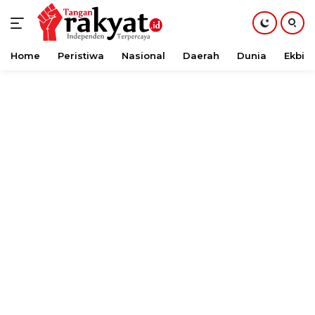
Home
Peristiwa
Nasional
Daerah
Dunia
Ekbis
Langsung
ke
konten