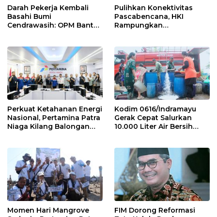
Darah Pekerja Kembali
Pulihkan Konektivitas
Basahi Bumi
Pascabencana, HKI
Cendrawasih: OPM Bantai
Rampungkan
5 Pahlawan Infrastruktur
Penanganan Jalur
di Tolikara!
Lembah Anai dan Malalak
Perkuat Ketahanan Energi
Kodim 0616/Indramayu
Nasional, Pertamina Patra
Gerak Cepat Salurkan
Niaga Kilang Balongan
10.000 Liter Air Bersih
Perkuat Sinergi Utilisasi
untuk Warga Krangkeng
Jetty Propylene
Momen Hari Mangrove
FIM Dorong Reformasi