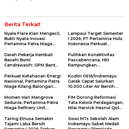
Kebangsaan
Profesi Advokat
Berita Terkait
Nyala Flare Kian Mengecil,
Lampaui Target Semester
Bukti Nyata Inovasi
I 2026, PT Pertamina Hulu
Pertamina Patra Niaga
Indonesia Perkuat
Kilang Balongan Dukung
Ketahanan Energi
Net Zero Emission 2060
Nasional Lewat Inovasi &
Darah Pekerja Kembali
Pulihkan Konektivitas
Keselamatan Kerja
Basahi Bumi
Pascabencana, HKI
Cendrawasih: OPM Bantai
Rampungkan
5 Pahlawan Infrastruktur
Penanganan Jalur
di Tolikara!
Lembah Anai dan Malalak
Perkuat Ketahanan Energi
Kodim 0616/Indramayu
Nasional, Pertamina Patra
Gerak Cepat Salurkan
Niaga Kilang Balongan
10.000 Liter Air Bersih
Perkuat Sinergi Utilisasi
untuk Warga Krangkeng
Jetty Propylene
Momen Hari Mangrove
FIM Dorong Reformasi
Sedunia, Pertamina Patra
Tata Kelola Perdagangan,
Niaga Refinery Unit
Nilai Harvick Hasnul Qolbi
Balongan Perkuat
Figur Tepat Pimpin Sektor
Ketahanan Pesisir
Riil
Taring Elnusa Semakin
Siswi MTs Sekolah Alam
Indramayu melalui Aksi
Tajam! Laba Bersih
Indramayu Sabet Medali
Nyata dan Inovasi