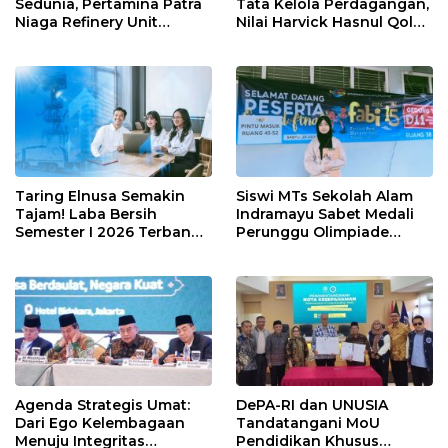
Sedunia, Pertamina Patra
Tata Kelola Perdagangan,
Niaga Refinery Unit
Nilai Harvick Hasnul Qolbi
Balongan Perkuat
Figur Tepat Pimpin Sektor
Ketahanan Pesisir
Riil
Indramayu melalui Aksi
Nyata dan Inovasi
Program Lingkungan
Berkelanjutan
Taring Elnusa Semakin
Siswi MTs Sekolah Alam
Tajam! Laba Bersih
Indramayu Sabet Medali
Semester I 2026 Terbang
Perunggu Olimpiade
29 Persen Berkat Strategi
Matematika Tingkat
Jitu
Nasional 2026
Agenda Strategis Umat:
DePA-RI dan UNUSIA
Dari Ego Kelembagaan
Tandatangani MoU
Menuju Integritas
Pendidikan Khusus