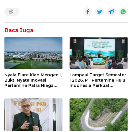
Baca Juga
Nyala Flare Kian Mengecil,
Lampaui Target Semester
Bukti Nyata Inovasi
I 2026, PT Pertamina Hulu
Pertamina Patra Niaga
Indonesia Perkuat
Kilang Balongan Dukung
Ketahanan Energi
Net Zero Emission 2060
Nasional Lewat Inovasi &
Keselamatan Kerja