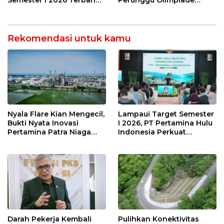
Semester I 2026 Terbang
Perunggu Olimpiade
Program Lingkungan
29 Persen Berkat Strategi
Matematika Tingkat
Berkelanjutan
Jitu
Nasional 2026
Rekomendasi untuk kamu
Nyala Flare Kian Mengecil,
Lampaui Target Semester
Bukti Nyata Inovasi
I 2026, PT Pertamina Hulu
Pertamina Patra Niaga
Indonesia Perkuat
Kilang Balongan Dukung
Ketahanan Energi
Net Zero Emission 2060
Nasional Lewat Inovasi &
Keselamatan Kerja
Darah Pekerja Kembali
Pulihkan Konektivitas