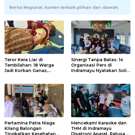
Berita Regional, konten terbaik pilihan dari daerah.
Teror Kera Liar di
Sinergi Tanpa Batas: 14
Tembilahan: 18 Warga
Organisasi Pers di
Jadi Korban Ganas,
Indramayu Nyatakan Solid
Punggung Robek hingga
di Bawah Naungan FKJI
12 Jahitan!
Pertamina Patra Niaga
Mencekam! Karaoke dan
Kilang Balongan
THM di Indramayu
Tingkatkan Kesehatan
Disatroni Aparat, Ratusan