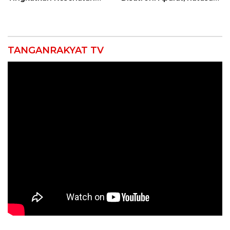
Masyarakat melalui
Pengunjung Kocar-Kacir
Pemeriksaan Kesehatan
Dites Urine!
Rutin dan Edukasi
Perawatan Gigi
TANGANRAKYAT TV