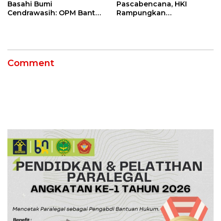
Basahi Bumi
Pascabencana, HKI
Cendrawasih: OPM Bantai
Rampungkan
5 Pahlawan Infrastruktur
Penanganan Jalur
di Tolikara!
Lembah Anai dan Malalak
Comment