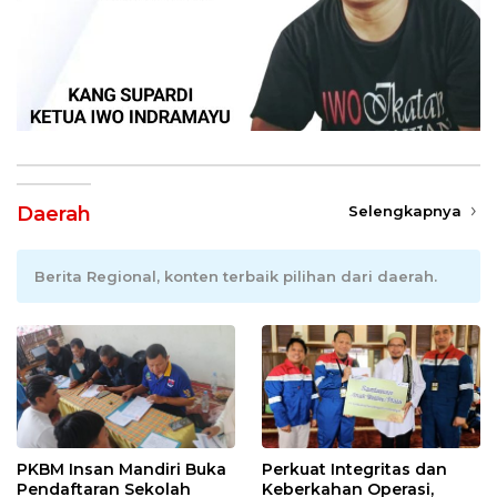
Daerah
Selengkapnya
Berita Regional, konten terbaik pilihan dari daerah.
PKBM Insan Mandiri Buka
Perkuat Integritas dan
Pendaftaran Sekolah
Keberkahan Operasi,