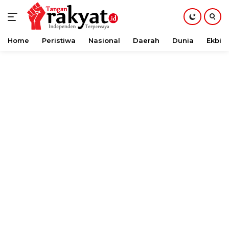
Home
Peristiwa
Nasional
Daerah
Dunia
Ekbis
Langsung
ke
konten