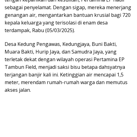
sebagai penyelamat. Dengan sigap, mereka menerjang
genangan air, mengantarkan bantuan krusial bagi 720
kepala keluarga yang terisolasi di enam desa
terdampak, Rabu (05/03/2025).
Desa Kedung Pengawas, Kedungjaya, Buni Bakti,
Muara Bakti, Hurip Jaya, dan Samudra Jaya, yang
terletak dekat dengan wilayah operasi Pertamina EP
Tambun Field, menjadi saksi bisu betapa dahsyatnya
terjangan banjir kali ini. Ketinggian air mencapai 1,5
meter, merendam rumah-rumah warga dan memutus
akses jalan.