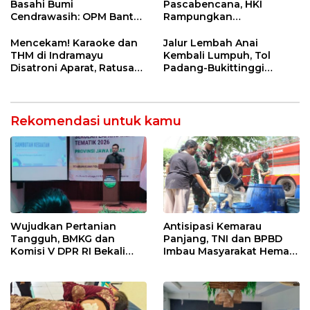
Rutin dan Edukasi
Basahi Bumi
Pascabencana, HKI
Perawatan Gigi
Cendrawasih: OPM Bantai
Rampungkan
5 Pahlawan Infrastruktur
Penanganan Jalur
di Tolikara!
Lembah Anai dan Malalak
Mencekam! Karaoke dan
Jalur Lembah Anai
THM di Indramayu
Kembali Lumpuh, Tol
Disatroni Aparat, Ratusan
Padang-Bukittinggi
Pengunjung Kocar-Kacir
Didesak Jadi Solusi
Dites Urine!
Strategis
Rekomendasi untuk kamu
Wujudkan Pertanian
Antisipasi Kemarau
Tangguh, BMKG dan
Panjang, TNI dan BPBD
Komisi V DPR RI Bekali
Imbau Masyarakat Hemat
Petani Indramayu Lewat
Air dan Waspada
Sekolah Lapang Iklim
Kebakaran