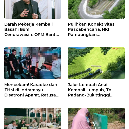
Darah Pekerja Kembali
Pulihkan Konektivitas
Basahi Bumi
Pascabencana, HKI
Cendrawasih: OPM Bantai
Rampungkan
5 Pahlawan Infrastruktur
Penanganan Jalur
di Tolikara!
Lembah Anai dan Malalak
Mencekam! Karaoke dan
Jalur Lembah Anai
THM di Indramayu
Kembali Lumpuh, Tol
Disatroni Aparat, Ratusan
Padang-Bukittinggi
Pengunjung Kocar-Kacir
Didesak Jadi Solusi
Dites Urine!
Strategis