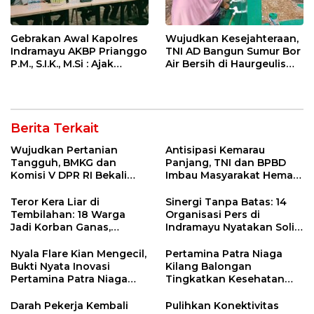
Gebrakan Awal Kapolres
Wujudkan Kesejahteraan,
Indramayu AKBP Prianggo
TNI AD Bangun Sumur Bor
P.M., S.I.K., M.Si : Ajak
Air Bersih di Haurgeulis
Wartawan Ngopi Bareng
Indramayu
dan Analisa Program Kerja
Berita Terkait
Wujudkan Pertanian
Antisipasi Kemarau
Tangguh, BMKG dan
Panjang, TNI dan BPBD
Komisi V DPR RI Bekali
Imbau Masyarakat Hemat
Petani Indramayu Lewat
Air dan Waspada
Sekolah Lapang Iklim
Kebakaran
Teror Kera Liar di
Sinergi Tanpa Batas: 14
Tembilahan: 18 Warga
Organisasi Pers di
Jadi Korban Ganas,
Indramayu Nyatakan Solid
Punggung Robek hingga
di Bawah Naungan FKJI
12 Jahitan!
Nyala Flare Kian Mengecil,
Pertamina Patra Niaga
Bukti Nyata Inovasi
Kilang Balongan
Pertamina Patra Niaga
Tingkatkan Kesehatan
Kilang Balongan Dukung
Masyarakat melalui
Net Zero Emission 2060
Pemeriksaan Kesehatan
Darah Pekerja Kembali
Pulihkan Konektivitas