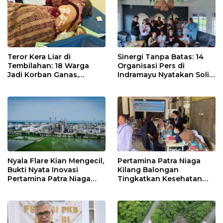
Teror Kera Liar di
Sinergi Tanpa Batas: 14
Tembilahan: 18 Warga
Organisasi Pers di
Jadi Korban Ganas,
Indramayu Nyatakan Solid
Punggung Robek hingga
di Bawah Naungan FKJI
12 Jahitan!
Nyala Flare Kian Mengecil,
Pertamina Patra Niaga
Bukti Nyata Inovasi
Kilang Balongan
Pertamina Patra Niaga
Tingkatkan Kesehatan
Kilang Balongan Dukung
Masyarakat melalui
Net Zero Emission 2060
Pemeriksaan Kesehatan
Rutin dan Edukasi
Perawatan Gigi