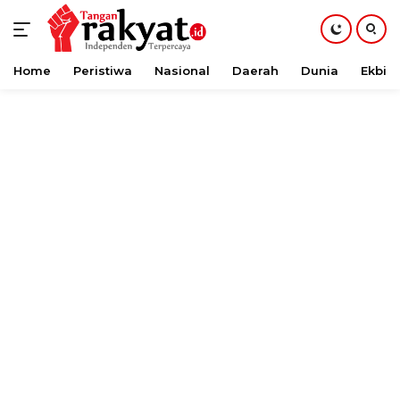
Home
Peristiwa
Nasional
Daerah
Dunia
Ekbis
Langsung
ke
konten