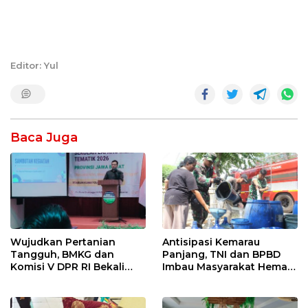
Editor: Yul
Baca Juga
Wujudkan Pertanian
Antisipasi Kemarau
Tangguh, BMKG dan
Panjang, TNI dan BPBD
Komisi V DPR RI Bekali
Imbau Masyarakat Hemat
Petani Indramayu Lewat
Air dan Waspada
Sekolah Lapang Iklim
Kebakaran