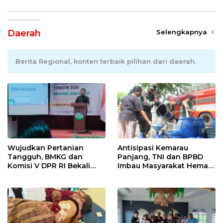
Daerah
Selengkapnya
Berita Regional, konten terbaik pilihan dari daerah.
Wujudkan Pertanian
Antisipasi Kemarau
Tangguh, BMKG dan
Panjang, TNI dan BPBD
Komisi V DPR RI Bekali
Imbau Masyarakat Hemat
Petani Indramayu Lewat
Air dan Waspada
Sekolah Lapang Iklim
Kebakaran