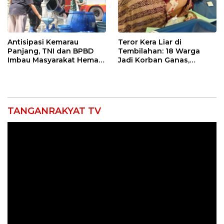
Antisipasi Kemarau
Teror Kera Liar di
Panjang, TNI dan BPBD
Tembilahan: 18 Warga
Imbau Masyarakat Hemat
Jadi Korban Ganas,
Air dan Waspada
Punggung Robek hingga
Kebakaran
12 Jahitan!
TANGANRAKYAT TV