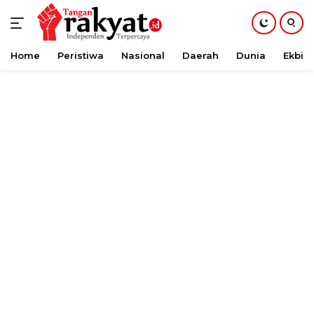
Home
Peristiwa
Nasional
Daerah
Dunia
Ekbis
Langsung
ke
konten