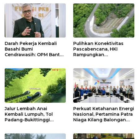
Net Zero Emission 2060
Nasional Lewat Inovasi &
Keselamatan Kerja
Darah Pekerja Kembali
Pulihkan Konektivitas
Basahi Bumi
Pascabencana, HKI
Cendrawasih: OPM Bantai
Rampungkan
5 Pahlawan Infrastruktur
Penanganan Jalur
di Tolikara!
Lembah Anai dan Malalak
Jalur Lembah Anai
Perkuat Ketahanan Energi
Kembali Lumpuh, Tol
Nasional, Pertamina Patra
Padang-Bukittinggi
Niaga Kilang Balongan
Didesak Jadi Solusi
Perkuat Sinergi Utilisasi
Strategis
Jetty Propylene