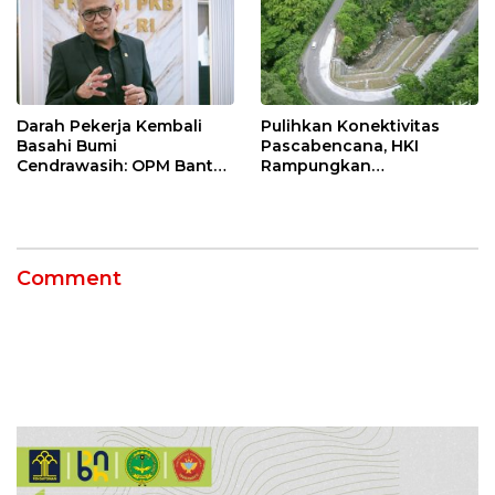
Darah Pekerja Kembali
Pulihkan Konektivitas
Basahi Bumi
Pascabencana, HKI
Cendrawasih: OPM Bantai
Rampungkan
5 Pahlawan Infrastruktur
Penanganan Jalur
di Tolikara!
Lembah Anai dan Malalak
Comment