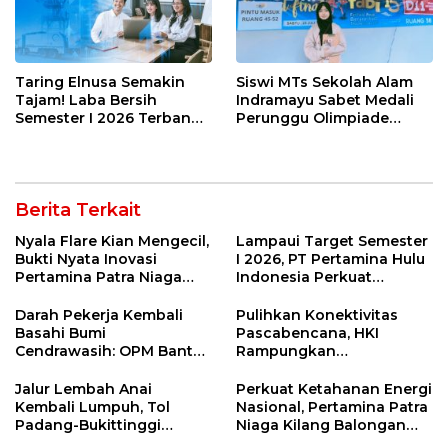
Taring Elnusa Semakin
Siswi MTs Sekolah Alam
Tajam! Laba Bersih
Indramayu Sabet Medali
Semester I 2026 Terbang
Perunggu Olimpiade
29 Persen Berkat Strategi
Matematika Tingkat
Jitu
Nasional 2026
Berita Terkait
Nyala Flare Kian Mengecil,
Lampaui Target Semester
Bukti Nyata Inovasi
I 2026, PT Pertamina Hulu
Pertamina Patra Niaga
Indonesia Perkuat
Kilang Balongan Dukung
Ketahanan Energi
Net Zero Emission 2060
Nasional Lewat Inovasi &
Darah Pekerja Kembali
Pulihkan Konektivitas
Keselamatan Kerja
Basahi Bumi
Pascabencana, HKI
Cendrawasih: OPM Bantai
Rampungkan
5 Pahlawan Infrastruktur
Penanganan Jalur
di Tolikara!
Lembah Anai dan Malalak
Jalur Lembah Anai
Perkuat Ketahanan Energi
Kembali Lumpuh, Tol
Nasional, Pertamina Patra
Padang-Bukittinggi
Niaga Kilang Balongan
Didesak Jadi Solusi
Perkuat Sinergi Utilisasi