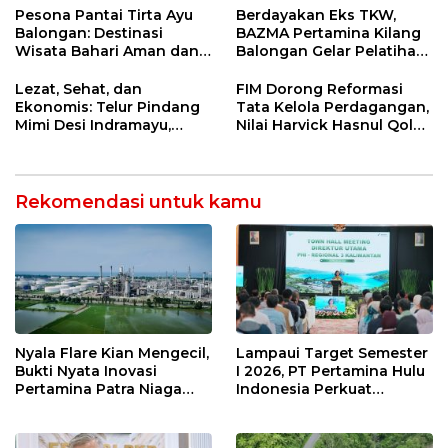
Strategis
Jetty Propylene
Pesona Pantai Tirta Ayu
Berdayakan Eks TKW,
Balongan: Destinasi
BAZMA Pertamina Kilang
Wisata Bahari Aman dan
Balongan Gelar Pelatihan
Nyaman di Indramayu
Tempe Guna Pacu
Ekonomi Desa
Lezat, Sehat, dan
FIM Dorong Reformasi
Rawadalem
Ekonomis: Telur Pindang
Tata Kelola Perdagangan,
Mimi Desi Indramayu,
Nilai Harvick Hasnul Qolbi
Kuliner Tradisional Kaya
Figur Tepat Pimpin Sektor
Rempah yang Bikin
Riil
Ketagihan!
Rekomendasi untuk kamu
Nyala Flare Kian Mengecil,
Lampaui Target Semester
Bukti Nyata Inovasi
I 2026, PT Pertamina Hulu
Pertamina Patra Niaga
Indonesia Perkuat
Kilang Balongan Dukung
Ketahanan Energi
Net Zero Emission 2060
Nasional Lewat Inovasi &
Keselamatan Kerja