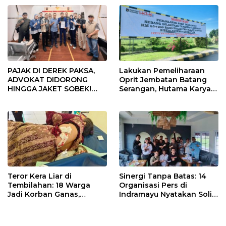
PAJAK DI DEREK PAKSA,
Lakukan Pemeliharaan
ADVOKAT DIDORONG
Oprit Jembatan Batang
HINGGA JAKET SOBEK!
Serangan, Hutama Karya
Ormas & 150 Advokat Riau
Uji Coba Contraflow di KM
Ngamuk Kepung Polresta
55 Tol Binjai–Langsa
Pekanbaru!
Teror Kera Liar di
Sinergi Tanpa Batas: 14
Tembilahan: 18 Warga
Organisasi Pers di
Jadi Korban Ganas,
Indramayu Nyatakan Solid
Punggung Robek hingga
di Bawah Naungan FKJI
12 Jahitan!