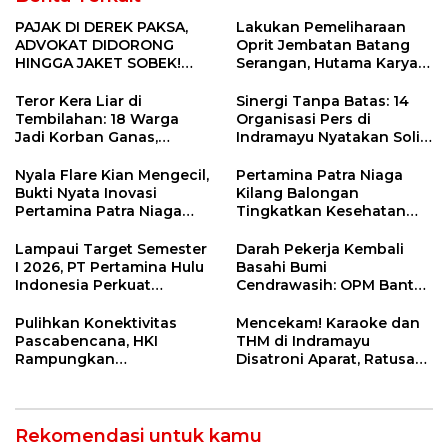
PAJAK DI DEREK PAKSA,
Lakukan Pemeliharaan
ADVOKAT DIDORONG
Oprit Jembatan Batang
HINGGA JAKET SOBEK!
Serangan, Hutama Karya
Ormas & 150 Advokat Riau
Uji Coba Contraflow di KM
Ngamuk Kepung Polresta
55 Tol Binjai–Langsa
Teror Kera Liar di
Sinergi Tanpa Batas: 14
Pekanbaru!
Tembilahan: 18 Warga
Organisasi Pers di
Jadi Korban Ganas,
Indramayu Nyatakan Solid
Punggung Robek hingga
di Bawah Naungan FKJI
12 Jahitan!
Nyala Flare Kian Mengecil,
Pertamina Patra Niaga
Bukti Nyata Inovasi
Kilang Balongan
Pertamina Patra Niaga
Tingkatkan Kesehatan
Kilang Balongan Dukung
Masyarakat melalui
Net Zero Emission 2060
Pemeriksaan Kesehatan
Lampaui Target Semester
Darah Pekerja Kembali
Rutin dan Edukasi
I 2026, PT Pertamina Hulu
Basahi Bumi
Perawatan Gigi
Indonesia Perkuat
Cendrawasih: OPM Bantai
Ketahanan Energi
5 Pahlawan Infrastruktur
Nasional Lewat Inovasi &
di Tolikara!
Pulihkan Konektivitas
Mencekam! Karaoke dan
Keselamatan Kerja
Pascabencana, HKI
THM di Indramayu
Rampungkan
Disatroni Aparat, Ratusan
Penanganan Jalur
Pengunjung Kocar-Kacir
Lembah Anai dan Malalak
Dites Urine!
Rekomendasi untuk kamu