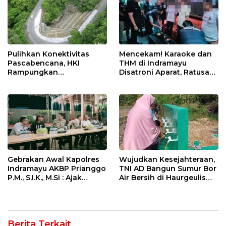
Pulihkan Konektivitas
Mencekam! Karaoke dan
Pascabencana, HKI
THM di Indramayu
Rampungkan
Disatroni Aparat, Ratusan
Penanganan Jalur
Pengunjung Kocar-Kacir
Lembah Anai dan Malalak
Dites Urine!
Gebrakan Awal Kapolres
Wujudkan Kesejahteraan,
Indramayu AKBP Prianggo
TNI AD Bangun Sumur Bor
P.M., S.I.K., M.Si : Ajak
Air Bersih di Haurgeulis
Wartawan Ngopi Bareng
Indramayu
dan Analisa Program Kerja
Berita Terkait