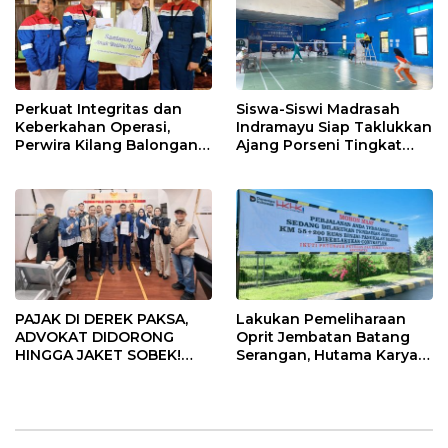
Perkuat Integritas dan
Siswa-Siswi Madrasah
Keberkahan Operasi,
Indramayu Siap Taklukkan
Perwira Kilang Balongan
Ajang Porseni Tingkat
Gelar Doa Bersama
Provinsi 2026
PAJAK DI DEREK PAKSA,
Lakukan Pemeliharaan
ADVOKAT DIDORONG
Oprit Jembatan Batang
HINGGA JAKET SOBEK!
Serangan, Hutama Karya
Ormas & 150 Advokat Riau
Uji Coba Contraflow di KM
Ngamuk Kepung Polresta
55 Tol Binjai–Langsa
Pekanbaru!