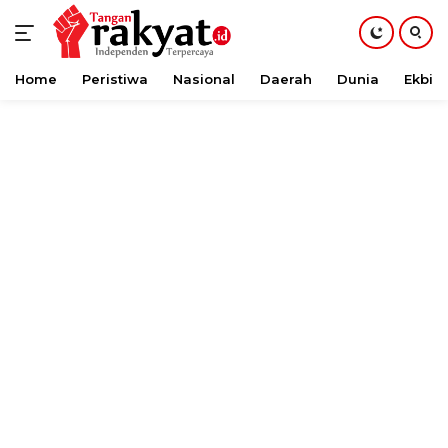
Home
Peristiwa
Nasional
Daerah
Dunia
Ekbis
Langsung
ke
konten