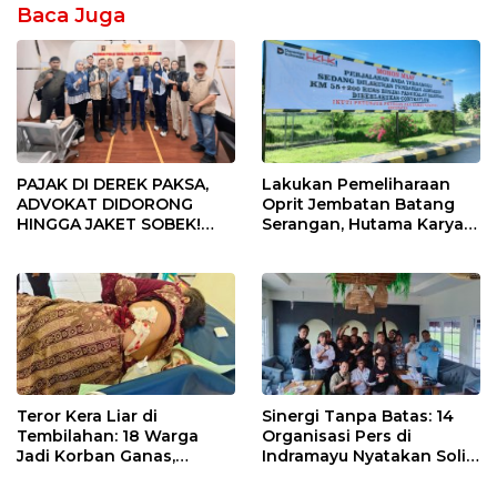
Baca Juga
PAJAK DI DEREK PAKSA,
Lakukan Pemeliharaan
ADVOKAT DIDORONG
Oprit Jembatan Batang
HINGGA JAKET SOBEK!
Serangan, Hutama Karya
Ormas & 150 Advokat Riau
Uji Coba Contraflow di KM
Ngamuk Kepung Polresta
55 Tol Binjai–Langsa
Pekanbaru!
Teror Kera Liar di
Sinergi Tanpa Batas: 14
Tembilahan: 18 Warga
Organisasi Pers di
Jadi Korban Ganas,
Indramayu Nyatakan Solid
Punggung Robek hingga
di Bawah Naungan FKJI
12 Jahitan!