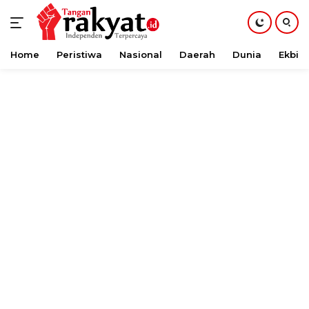
Home
Peristiwa
Nasional
Daerah
Dunia
Ekbis
Langsung
ke
konten