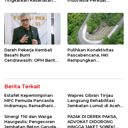
Tingkatkan Kesehatan
Indonesia Perkuat
Masyarakat melalui
Ketahanan Energi
Pemeriksaan Kesehatan
Nasional Lewat Inovasi &
Rutin dan Edukasi
Keselamatan Kerja
Perawatan Gigi
Darah Pekerja Kembali
Pulihkan Konektivitas
Basahi Bumi
Pascabencana, HKI
Cendrawasih: OPM Bantai
Rampungkan
5 Pahlawan Infrastruktur
Penanganan Jalur
di Tolikara!
Lembah Anai dan Malalak
Berita Terkait
Estafet Kepemimpinan
Wapres Gibran Tinjau
MPC Pemuda Pancasila
Langsung Rehabilitasi
Indramayu, Ramadhani
Jembatan Lumut di Aceh
Sugianto Dipastikan
Tengah, Targetkan
Pimpin Organisasi Lewat
Konektivitas Pulih Cepat
Sinergi TNI dan Warga
PAJAK DI DEREK PAKSA,
Muscablub
Haurgeulis: Pengecoran
ADVOKAT DIDORONG
Jembatan Beton Garuda
HINGGA JAKET SOBEK!