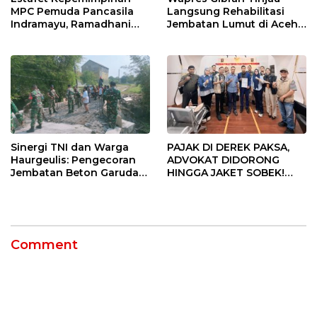
MPC Pemuda Pancasila
Langsung Rehabilitasi
Indramayu, Ramadhani
Jembatan Lumut di Aceh
Sugianto Dipastikan
Tengah, Targetkan
Pimpin Organisasi Lewat
Konektivitas Pulih Cepat
Muscablub
PAJAK DI DEREK PAKSA,
Sinergi TNI dan Warga
ADVOKAT DIDORONG
Haurgeulis: Pengecoran
HINGGA JAKET SOBEK!
Jembatan Beton Garuda
Ormas & 150 Advokat Riau
di Indramayu Rampung
Ngamuk Kepung Polresta
Pekanbaru!
Comment