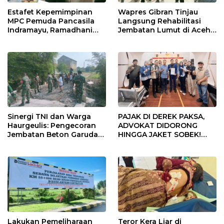
Estafet Kepemimpinan
Wapres Gibran Tinjau
MPC Pemuda Pancasila
Langsung Rehabilitasi
Indramayu, Ramadhani
Jembatan Lumut di Aceh
Sugianto Dipastikan
Tengah, Targetkan
Pimpin Organisasi Lewat
Konektivitas Pulih Cepat
Muscablub
PAJAK DI DEREK PAKSA,
Sinergi TNI dan Warga
ADVOKAT DIDORONG
Haurgeulis: Pengecoran
HINGGA JAKET SOBEK!
Jembatan Beton Garuda
Ormas & 150 Advokat Riau
di Indramayu Rampung
Ngamuk Kepung Polresta
Pekanbaru!
Lakukan Pemeliharaan
Teror Kera Liar di