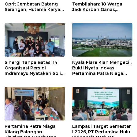
Oprit Jembatan Batang
Tembilahan: 18 Warga
Serangan, Hutama Karya
Jadi Korban Ganas,
Uji Coba Contraflow di KM
Punggung Robek hingga
55 Tol Binjai–Langsa
12 Jahitan!
Sinergi Tanpa Batas: 14
Nyala Flare Kian Mengecil,
Organisasi Pers di
Bukti Nyata Inovasi
Indramayu Nyatakan Solid
Pertamina Patra Niaga
di Bawah Naungan FKJI
Kilang Balongan Dukung
Net Zero Emission 2060
Pertamina Patra Niaga
Lampaui Target Semester
Kilang Balongan
I 2026, PT Pertamina Hulu