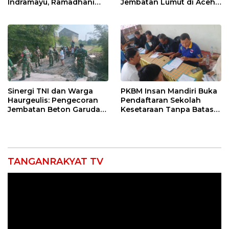
Indramayu, Ramadhani
Jembatan Lumut di Aceh
Sugianto Dipastikan
Tengah, Targetkan
Pimpin Organisasi Lewat
Konektivitas Pulih Cepat
Muscablub
Sinergi TNI dan Warga
PKBM Insan Mandiri Buka
Haurgeulis: Pengecoran
Pendaftaran Sekolah
Jembatan Beton Garuda
Kesetaraan Tanpa Batas
di Indramayu Rampung
Usia
TANGANRAKYAT TV