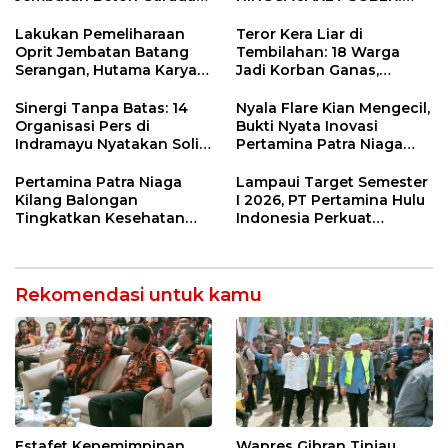
di Indramayu Rampung
Ormas & 150 Advokat Riau
Ngamuk Kepung Polresta
Lakukan Pemeliharaan
Teror Kera Liar di
Pekanbaru!
Oprit Jembatan Batang
Tembilahan: 18 Warga
Serangan, Hutama Karya
Jadi Korban Ganas,
Uji Coba Contraflow di KM
Punggung Robek hingga
55 Tol Binjai–Langsa
12 Jahitan!
Sinergi Tanpa Batas: 14
Nyala Flare Kian Mengecil,
Organisasi Pers di
Bukti Nyata Inovasi
Indramayu Nyatakan Solid
Pertamina Patra Niaga
di Bawah Naungan FKJI
Kilang Balongan Dukung
Net Zero Emission 2060
Pertamina Patra Niaga
Lampaui Target Semester
Kilang Balongan
I 2026, PT Pertamina Hulu
Tingkatkan Kesehatan
Indonesia Perkuat
Masyarakat melalui
Ketahanan Energi
Pemeriksaan Kesehatan
Nasional Lewat Inovasi &
Rutin dan Edukasi
Keselamatan Kerja
Perawatan Gigi
Rekomendasi untuk kamu
Estafet Kepemimpinan
Wapres Gibran Tinjau