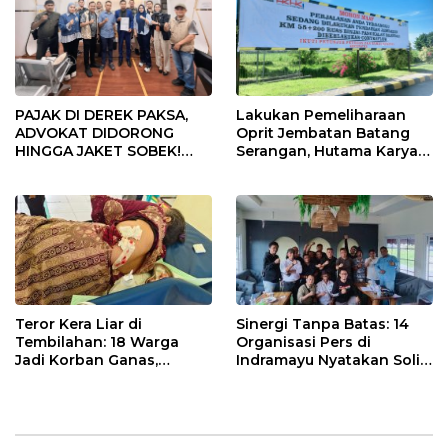
PAJAK DI DEREK PAKSA,
Lakukan Pemeliharaan
ADVOKAT DIDORONG
Oprit Jembatan Batang
HINGGA JAKET SOBEK!
Serangan, Hutama Karya
Ormas & 150 Advokat Riau
Uji Coba Contraflow di KM
Ngamuk Kepung Polresta
55 Tol Binjai–Langsa
Pekanbaru!
Teror Kera Liar di
Sinergi Tanpa Batas: 14
Tembilahan: 18 Warga
Organisasi Pers di
Jadi Korban Ganas,
Indramayu Nyatakan Solid
Punggung Robek hingga
di Bawah Naungan FKJI
12 Jahitan!