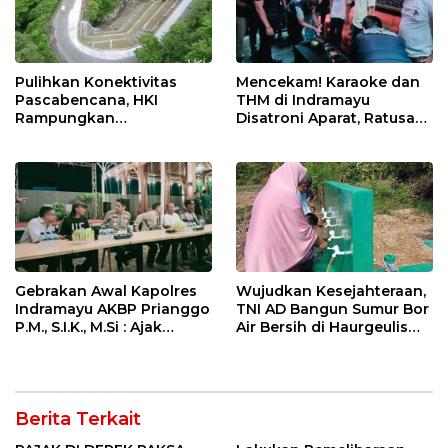
Pulihkan Konektivitas
Mencekam! Karaoke dan
Pascabencana, HKI
THM di Indramayu
Rampungkan
Disatroni Aparat, Ratusan
Penanganan Jalur
Pengunjung Kocar-Kacir
Lembah Anai dan Malalak
Dites Urine!
Gebrakan Awal Kapolres
Wujudkan Kesejahteraan,
Indramayu AKBP Prianggo
TNI AD Bangun Sumur Bor
P.M., S.I.K., M.Si : Ajak
Air Bersih di Haurgeulis
Wartawan Ngopi Bareng
Indramayu
dan Analisa Program Kerja
Berita Terkait