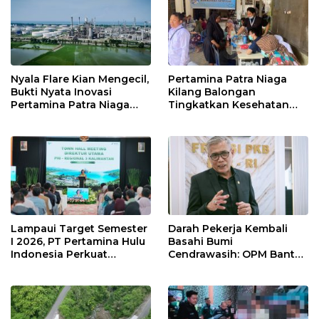
Nyala Flare Kian Mengecil,
Pertamina Patra Niaga
Bukti Nyata Inovasi
Kilang Balongan
Pertamina Patra Niaga
Tingkatkan Kesehatan
Kilang Balongan Dukung
Masyarakat melalui
Net Zero Emission 2060
Pemeriksaan Kesehatan
Rutin dan Edukasi
Perawatan Gigi
Lampaui Target Semester
Darah Pekerja Kembali
I 2026, PT Pertamina Hulu
Basahi Bumi
Indonesia Perkuat
Cendrawasih: OPM Bantai
Ketahanan Energi
5 Pahlawan Infrastruktur
Nasional Lewat Inovasi &
di Tolikara!
Keselamatan Kerja