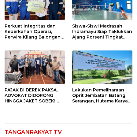
Perkuat Integritas dan
Siswa-Siswi Madrasah
Keberkahan Operasi,
Indramayu Siap Taklukkan
Perwira Kilang Balongan
Ajang Porseni Tingkat
Gelar Doa Bersama
Provinsi 2026
PAJAK DI DEREK PAKSA,
Lakukan Pemeliharaan
ADVOKAT DIDORONG
Oprit Jembatan Batang
HINGGA JAKET SOBEK!
Serangan, Hutama Karya
Ormas & 150 Advokat Riau
Uji Coba Contraflow di KM
Ngamuk Kepung Polresta
55 Tol Binjai–Langsa
Pekanbaru!
TANGANRAKYAT TV