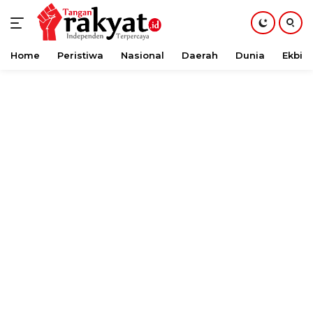
Home
Peristiwa
Nasional
Daerah
Dunia
Ekbis
Langsung
ke
konten