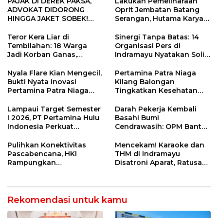
PAJAK DI DEREK PAKSA,
Lakukan Pemeliharaan
ADVOKAT DIDORONG
Oprit Jembatan Batang
HINGGA JAKET SOBEK!
Serangan, Hutama Karya
Ormas & 150 Advokat Riau
Uji Coba Contraflow di KM
Ngamuk Kepung Polresta
55 Tol Binjai–Langsa
Teror Kera Liar di
Sinergi Tanpa Batas: 14
Pekanbaru!
Tembilahan: 18 Warga
Organisasi Pers di
Jadi Korban Ganas,
Indramayu Nyatakan Solid
Punggung Robek hingga
di Bawah Naungan FKJI
12 Jahitan!
Nyala Flare Kian Mengecil,
Pertamina Patra Niaga
Bukti Nyata Inovasi
Kilang Balongan
Pertamina Patra Niaga
Tingkatkan Kesehatan
Kilang Balongan Dukung
Masyarakat melalui
Net Zero Emission 2060
Pemeriksaan Kesehatan
Lampaui Target Semester
Darah Pekerja Kembali
Rutin dan Edukasi
I 2026, PT Pertamina Hulu
Basahi Bumi
Perawatan Gigi
Indonesia Perkuat
Cendrawasih: OPM Bantai
Ketahanan Energi
5 Pahlawan Infrastruktur
Nasional Lewat Inovasi &
di Tolikara!
Pulihkan Konektivitas
Mencekam! Karaoke dan
Keselamatan Kerja
Pascabencana, HKI
THM di Indramayu
Rampungkan
Disatroni Aparat, Ratusan
Penanganan Jalur
Pengunjung Kocar-Kacir
Lembah Anai dan Malalak
Dites Urine!
Rekomendasi untuk kamu