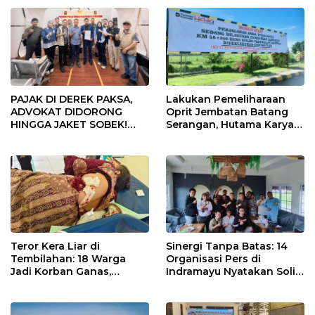
PAJAK DI DEREK PAKSA,
Lakukan Pemeliharaan
ADVOKAT DIDORONG
Oprit Jembatan Batang
HINGGA JAKET SOBEK!
Serangan, Hutama Karya
Ormas & 150 Advokat Riau
Uji Coba Contraflow di KM
Ngamuk Kepung Polresta
55 Tol Binjai–Langsa
Pekanbaru!
Teror Kera Liar di
Sinergi Tanpa Batas: 14
Tembilahan: 18 Warga
Organisasi Pers di
Jadi Korban Ganas,
Indramayu Nyatakan Solid
Punggung Robek hingga
di Bawah Naungan FKJI
12 Jahitan!