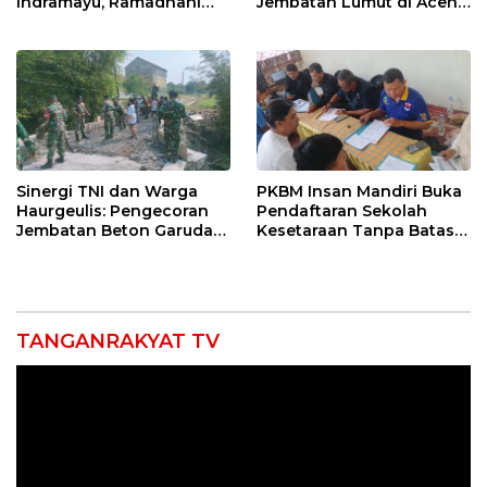
Indramayu, Ramadhani
Jembatan Lumut di Aceh
Sugianto Dipastikan
Tengah, Targetkan
Pimpin Organisasi Lewat
Konektivitas Pulih Cepat
Muscablub
Sinergi TNI dan Warga
PKBM Insan Mandiri Buka
Haurgeulis: Pengecoran
Pendaftaran Sekolah
Jembatan Beton Garuda
Kesetaraan Tanpa Batas
di Indramayu Rampung
Usia
TANGANRAKYAT TV