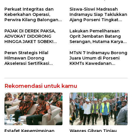
di Indramayu Rampung
Usia
Perkuat Integritas dan
Siswa-Siswi Madrasah
Keberkahan Operasi,
Indramayu Siap Taklukkan
Perwira Kilang Balongan
Ajang Porseni Tingkat
Gelar Doa Bersama
Provinsi 2026
PAJAK DI DEREK PAKSA,
Lakukan Pemeliharaan
ADVOKAT DIDORONG
Oprit Jembatan Batang
HINGGA JAKET SOBEK!
Serangan, Hutama Karya
Ormas & 150 Advokat Riau
Uji Coba Contraflow di KM
Ngamuk Kepung Polresta
55 Tol Binjai–Langsa
Peran Strategis Hilal
MTsN 7 Indramayu Borong
Pekanbaru!
Hilmawan Dorong
Juara Umum di Porseni
Akselerasi Sertifikasi
KKMTs Kawedanan
Kompetensi untuk
Jatibarang 2026
Entaskan Kemiskinan di
Indramayu
Rekomendasi untuk kamu
Estafet Kepemimpinan
Wapres Gibran Tinjau