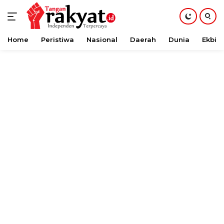
Home
Peristiwa
Nasional
Daerah
Dunia
Ekbis
Langsung
ke
konten