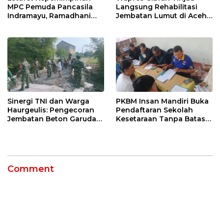
MPC Pemuda Pancasila
Langsung Rehabilitasi
Indramayu, Ramadhani
Jembatan Lumut di Aceh
Sugianto Dipastikan
Tengah, Targetkan
Pimpin Organisasi Lewat
Konektivitas Pulih Cepat
Muscablub
Sinergi TNI dan Warga
PKBM Insan Mandiri Buka
Haurgeulis: Pengecoran
Pendaftaran Sekolah
Jembatan Beton Garuda
Kesetaraan Tanpa Batas
di Indramayu Rampung
Usia
Comment