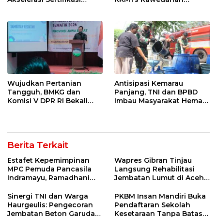
Kompetensi untuk
Jatibarang 2026
Entaskan Kemiskinan di
Indramayu
Wujudkan Pertanian
Antisipasi Kemarau
Tangguh, BMKG dan
Panjang, TNI dan BPBD
Komisi V DPR RI Bekali
Imbau Masyarakat Hemat
Petani Indramayu Lewat
Air dan Waspada
Sekolah Lapang Iklim
Kebakaran
Berita Terkait
Estafet Kepemimpinan
Wapres Gibran Tinjau
MPC Pemuda Pancasila
Langsung Rehabilitasi
Indramayu, Ramadhani
Jembatan Lumut di Aceh
Sugianto Dipastikan
Tengah, Targetkan
Pimpin Organisasi Lewat
Konektivitas Pulih Cepat
Sinergi TNI dan Warga
PKBM Insan Mandiri Buka
Muscablub
Haurgeulis: Pengecoran
Pendaftaran Sekolah
Jembatan Beton Garuda
Kesetaraan Tanpa Batas