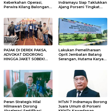
Keberkahan Operasi,
Indramayu Siap Taklukkan
Perwira Kilang Balongan
Ajang Porseni Tingkat
Gelar Doa Bersama
Provinsi 2026
PAJAK DI DEREK PAKSA,
Lakukan Pemeliharaan
ADVOKAT DIDORONG
Oprit Jembatan Batang
HINGGA JAKET SOBEK!
Serangan, Hutama Karya
Ormas & 150 Advokat Riau
Uji Coba Contraflow di KM
Ngamuk Kepung Polresta
55 Tol Binjai–Langsa
Pekanbaru!
Peran Strategis Hilal
MTsN 7 Indramayu Borong
Hilmawan Dorong
Juara Umum di Porseni
Akselerasi Sertifikasi
KKMTs Kawedanan