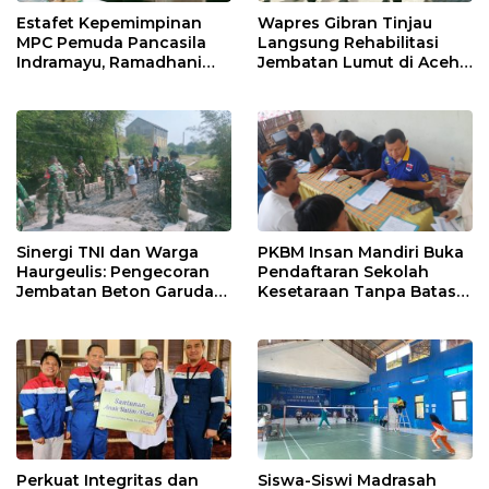
Estafet Kepemimpinan
Wapres Gibran Tinjau
MPC Pemuda Pancasila
Langsung Rehabilitasi
Indramayu, Ramadhani
Jembatan Lumut di Aceh
Sugianto Dipastikan
Tengah, Targetkan
Pimpin Organisasi Lewat
Konektivitas Pulih Cepat
Muscablub
Sinergi TNI dan Warga
PKBM Insan Mandiri Buka
Haurgeulis: Pengecoran
Pendaftaran Sekolah
Jembatan Beton Garuda
Kesetaraan Tanpa Batas
di Indramayu Rampung
Usia
Perkuat Integritas dan
Siswa-Siswi Madrasah