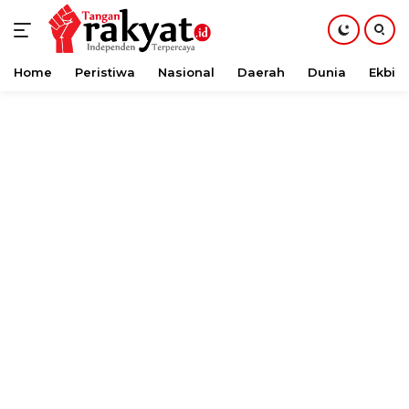
Home
Peristiwa
Nasional
Daerah
Dunia
Ekbis
Langsung
ke
konten