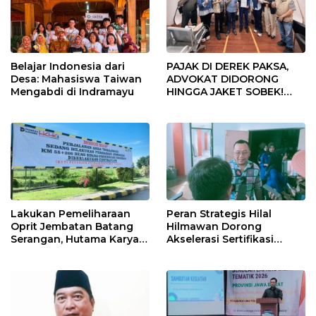
Belajar Indonesia dari
PAJAK DI DEREK PAKSA,
Desa: Mahasiswa Taiwan
ADVOKAT DIDORONG
Mengabdi di Indramayu
HINGGA JAKET SOBEK!
Ormas & 150 Advokat Riau
Ngamuk Kepung Polresta
Pekanbaru!
Lakukan Pemeliharaan
Peran Strategis Hilal
Oprit Jembatan Batang
Hilmawan Dorong
Serangan, Hutama Karya
Akselerasi Sertifikasi
Uji Coba Contraflow di KM
Kompetensi untuk
55 Tol Binjai–Langsa
Entaskan Kemiskinan di
Indramayu