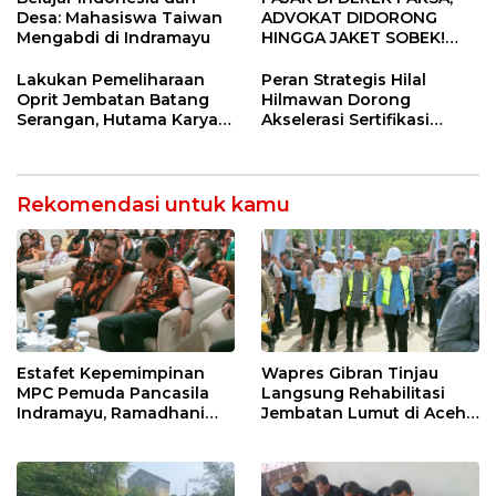
Desa: Mahasiswa Taiwan
ADVOKAT DIDORONG
Mengabdi di Indramayu
HINGGA JAKET SOBEK!
Ormas & 150 Advokat Riau
Ngamuk Kepung Polresta
Lakukan Pemeliharaan
Peran Strategis Hilal
Pekanbaru!
Oprit Jembatan Batang
Hilmawan Dorong
Serangan, Hutama Karya
Akselerasi Sertifikasi
Uji Coba Contraflow di KM
Kompetensi untuk
55 Tol Binjai–Langsa
Entaskan Kemiskinan di
Indramayu
Rekomendasi untuk kamu
Estafet Kepemimpinan
Wapres Gibran Tinjau
MPC Pemuda Pancasila
Langsung Rehabilitasi
Indramayu, Ramadhani
Jembatan Lumut di Aceh
Sugianto Dipastikan
Tengah, Targetkan
Pimpin Organisasi Lewat
Konektivitas Pulih Cepat
Muscablub