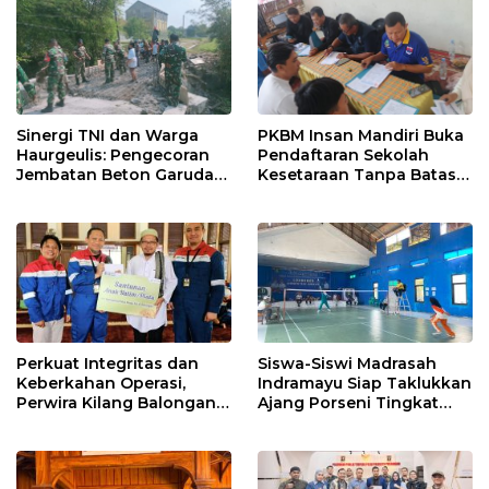
Muscablub
Sinergi TNI dan Warga
PKBM Insan Mandiri Buka
Haurgeulis: Pengecoran
Pendaftaran Sekolah
Jembatan Beton Garuda
Kesetaraan Tanpa Batas
di Indramayu Rampung
Usia
Perkuat Integritas dan
Siswa-Siswi Madrasah
Keberkahan Operasi,
Indramayu Siap Taklukkan
Perwira Kilang Balongan
Ajang Porseni Tingkat
Gelar Doa Bersama
Provinsi 2026