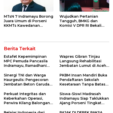
MTsN 7 Indramayu Borong
Wujudkan Pertanian
Juara Umum di Porseni
Tangguh, BMKG dan
KKMTs Kawedanan
Komisi V DPR RI Bekali
Jatibarang 2026
Petani Indramayu Lewat
Sekolah Lapang Iklim
Berita Terkait
Estafet Kepemimpinan
Wapres Gibran Tinjau
MPC Pemuda Pancasila
Langsung Rehabilitasi
Indramayu, Ramadhani
Jembatan Lumut di Aceh
Sugianto Dipastikan
Tengah, Targetkan
Pimpin Organisasi Lewat
Konektivitas Pulih Cepat
Sinergi TNI dan Warga
PKBM Insan Mandiri Buka
Muscablub
Haurgeulis: Pengecoran
Pendaftaran Sekolah
Jembatan Beton Garuda
Kesetaraan Tanpa Batas
di Indramayu Rampung
Usia
Perkuat Integritas dan
Siswa-Siswi Madrasah
Keberkahan Operasi,
Indramayu Siap Taklukkan
Perwira Kilang Balongan
Ajang Porseni Tingkat
Gelar Doa Bersama
Provinsi 2026
Belajar Indonesia dari
PAJAK DI DEREK PAKSA,