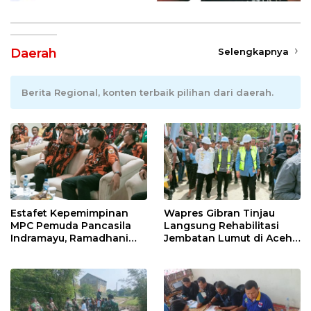
Daerah
Selengkapnya
Berita Regional, konten terbaik pilihan dari daerah.
Estafet Kepemimpinan
Wapres Gibran Tinjau
MPC Pemuda Pancasila
Langsung Rehabilitasi
Indramayu, Ramadhani
Jembatan Lumut di Aceh
Sugianto Dipastikan
Tengah, Targetkan
Pimpin Organisasi Lewat
Konektivitas Pulih Cepat
Muscablub