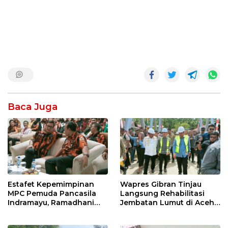
Baca Juga
Estafet Kepemimpinan
Wapres Gibran Tinjau
MPC Pemuda Pancasila
Langsung Rehabilitasi
Indramayu, Ramadhani
Jembatan Lumut di Aceh
Sugianto Dipastikan
Tengah, Targetkan
Pimpin Organisasi Lewat
Konektivitas Pulih Cepat