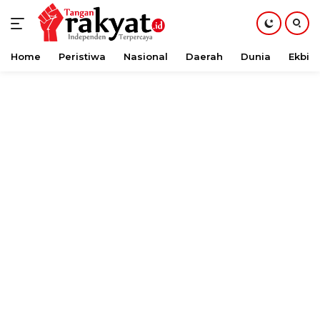
Home
Peristiwa
Nasional
Daerah
Dunia
Ekbis
Langsung
ke
konten