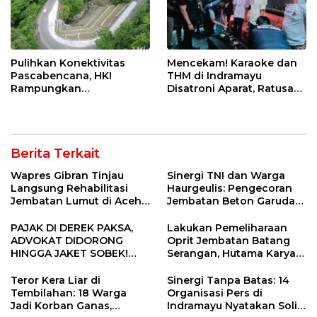
Pulihkan Konektivitas
Mencekam! Karaoke dan
Pascabencana, HKI
THM di Indramayu
Rampungkan
Disatroni Aparat, Ratusan
Penanganan Jalur
Pengunjung Kocar-Kacir
Lembah Anai dan Malalak
Dites Urine!
Berita Terkait
Wapres Gibran Tinjau
Sinergi TNI dan Warga
Langsung Rehabilitasi
Haurgeulis: Pengecoran
Jembatan Lumut di Aceh
Jembatan Beton Garuda
Tengah, Targetkan
di Indramayu Rampung
Konektivitas Pulih Cepat
PAJAK DI DEREK PAKSA,
Lakukan Pemeliharaan
ADVOKAT DIDORONG
Oprit Jembatan Batang
HINGGA JAKET SOBEK!
Serangan, Hutama Karya
Ormas & 150 Advokat Riau
Uji Coba Contraflow di KM
Ngamuk Kepung Polresta
55 Tol Binjai–Langsa
Teror Kera Liar di
Sinergi Tanpa Batas: 14
Pekanbaru!
Tembilahan: 18 Warga
Organisasi Pers di
Jadi Korban Ganas,
Indramayu Nyatakan Solid