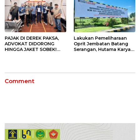
PAJAK DI DEREK PAKSA,
Lakukan Pemeliharaan
ADVOKAT DIDORONG
Oprit Jembatan Batang
HINGGA JAKET SOBEK!
Serangan, Hutama Karya
Ormas & 150 Advokat Riau
Uji Coba Contraflow di KM
Ngamuk Kepung Polresta
55 Tol Binjai–Langsa
Pekanbaru!
Comment