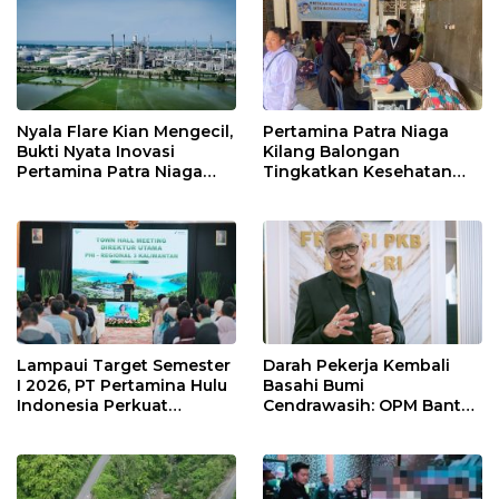
Nyala Flare Kian Mengecil,
Pertamina Patra Niaga
Bukti Nyata Inovasi
Kilang Balongan
Pertamina Patra Niaga
Tingkatkan Kesehatan
Kilang Balongan Dukung
Masyarakat melalui
Net Zero Emission 2060
Pemeriksaan Kesehatan
Rutin dan Edukasi
Perawatan Gigi
Lampaui Target Semester
Darah Pekerja Kembali
I 2026, PT Pertamina Hulu
Basahi Bumi
Indonesia Perkuat
Cendrawasih: OPM Bantai
Ketahanan Energi
5 Pahlawan Infrastruktur
Nasional Lewat Inovasi &
di Tolikara!
Keselamatan Kerja