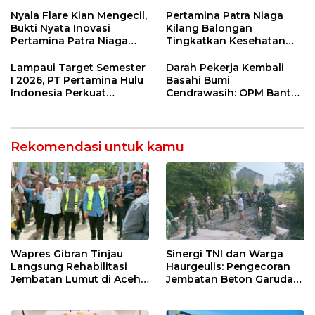
Punggung Robek hingga
di Bawah Naungan FKJI
12 Jahitan!
Nyala Flare Kian Mengecil,
Pertamina Patra Niaga
Bukti Nyata Inovasi
Kilang Balongan
Pertamina Patra Niaga
Tingkatkan Kesehatan
Kilang Balongan Dukung
Masyarakat melalui
Net Zero Emission 2060
Pemeriksaan Kesehatan
Lampaui Target Semester
Darah Pekerja Kembali
Rutin dan Edukasi
I 2026, PT Pertamina Hulu
Basahi Bumi
Perawatan Gigi
Indonesia Perkuat
Cendrawasih: OPM Bantai
Ketahanan Energi
5 Pahlawan Infrastruktur
Nasional Lewat Inovasi &
di Tolikara!
Keselamatan Kerja
Rekomendasi untuk kamu
Wapres Gibran Tinjau
Sinergi TNI dan Warga
Langsung Rehabilitasi
Haurgeulis: Pengecoran
Jembatan Lumut di Aceh
Jembatan Beton Garuda
Tengah, Targetkan
di Indramayu Rampung
Konektivitas Pulih Cepat