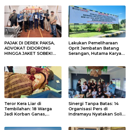
Konektivitas Pulih Cepat
PAJAK DI DEREK PAKSA,
Lakukan Pemeliharaan
ADVOKAT DIDORONG
Oprit Jembatan Batang
HINGGA JAKET SOBEK!
Serangan, Hutama Karya
Ormas & 150 Advokat Riau
Uji Coba Contraflow di KM
Ngamuk Kepung Polresta
55 Tol Binjai–Langsa
Pekanbaru!
Teror Kera Liar di
Sinergi Tanpa Batas: 14
Tembilahan: 18 Warga
Organisasi Pers di
Jadi Korban Ganas,
Indramayu Nyatakan Solid
Punggung Robek hingga
di Bawah Naungan FKJI
12 Jahitan!