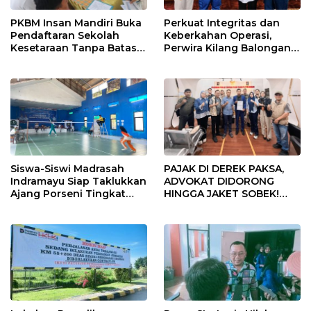
PKBM Insan Mandiri Buka
Perkuat Integritas dan
Pendaftaran Sekolah
Keberkahan Operasi,
Kesetaraan Tanpa Batas
Perwira Kilang Balongan
Usia
Gelar Doa Bersama
Siswa-Siswi Madrasah
PAJAK DI DEREK PAKSA,
Indramayu Siap Taklukkan
ADVOKAT DIDORONG
Ajang Porseni Tingkat
HINGGA JAKET SOBEK!
Provinsi 2026
Ormas & 150 Advokat Riau
Ngamuk Kepung Polresta
Pekanbaru!