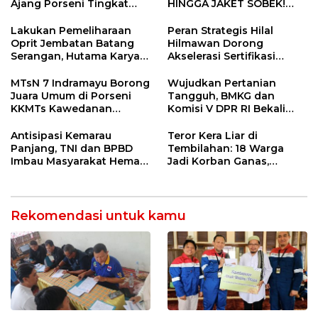
Ajang Porseni Tingkat
HINGGA JAKET SOBEK!
Provinsi 2026
Ormas & 150 Advokat Riau
Ngamuk Kepung Polresta
Lakukan Pemeliharaan
Peran Strategis Hilal
Pekanbaru!
Oprit Jembatan Batang
Hilmawan Dorong
Serangan, Hutama Karya
Akselerasi Sertifikasi
Uji Coba Contraflow di KM
Kompetensi untuk
55 Tol Binjai–Langsa
Entaskan Kemiskinan di
MTsN 7 Indramayu Borong
Wujudkan Pertanian
Indramayu
Juara Umum di Porseni
Tangguh, BMKG dan
KKMTs Kawedanan
Komisi V DPR RI Bekali
Jatibarang 2026
Petani Indramayu Lewat
Sekolah Lapang Iklim
Antisipasi Kemarau
Teror Kera Liar di
Panjang, TNI dan BPBD
Tembilahan: 18 Warga
Imbau Masyarakat Hemat
Jadi Korban Ganas,
Air dan Waspada
Punggung Robek hingga
Kebakaran
12 Jahitan!
Rekomendasi untuk kamu