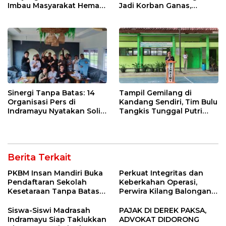
Imbau Masyarakat Hemat
Jadi Korban Ganas,
Air dan Waspada
Punggung Robek hingga
Kebakaran
12 Jahitan!
Sinergi Tanpa Batas: 14
Tampil Gemilang di
Organisasi Pers di
Kandang Sendiri, Tim Bulu
Indramayu Nyatakan Solid
Tangkis Tunggal Putri
di Bawah Naungan FKJI
MTsN 2 Indramayu Sabet
Juara Porseni KKMTs
Jatibarang 2026
Berita Terkait
PKBM Insan Mandiri Buka
Perkuat Integritas dan
Pendaftaran Sekolah
Keberkahan Operasi,
Kesetaraan Tanpa Batas
Perwira Kilang Balongan
Usia
Gelar Doa Bersama
Siswa-Siswi Madrasah
PAJAK DI DEREK PAKSA,
Indramayu Siap Taklukkan
ADVOKAT DIDORONG