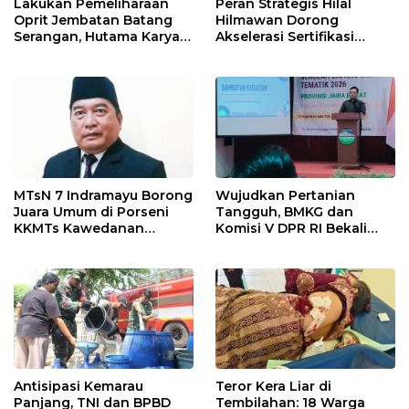
Lakukan Pemeliharaan
Peran Strategis Hilal
Oprit Jembatan Batang
Hilmawan Dorong
Serangan, Hutama Karya
Akselerasi Sertifikasi
Uji Coba Contraflow di KM
Kompetensi untuk
55 Tol Binjai–Langsa
Entaskan Kemiskinan di
Indramayu
MTsN 7 Indramayu Borong
Wujudkan Pertanian
Juara Umum di Porseni
Tangguh, BMKG dan
KKMTs Kawedanan
Komisi V DPR RI Bekali
Jatibarang 2026
Petani Indramayu Lewat
Sekolah Lapang Iklim
Antisipasi Kemarau
Teror Kera Liar di
Panjang, TNI dan BPBD
Tembilahan: 18 Warga