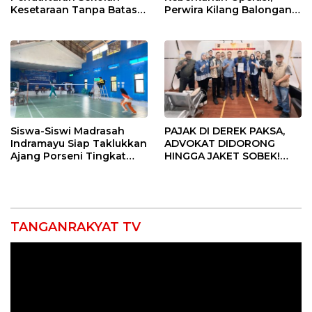
Kesetaraan Tanpa Batas
Perwira Kilang Balongan
Usia
Gelar Doa Bersama
Siswa-Siswi Madrasah
PAJAK DI DEREK PAKSA,
Indramayu Siap Taklukkan
ADVOKAT DIDORONG
Ajang Porseni Tingkat
HINGGA JAKET SOBEK!
Provinsi 2026
Ormas & 150 Advokat Riau
Ngamuk Kepung Polresta
Pekanbaru!
TANGANRAKYAT TV