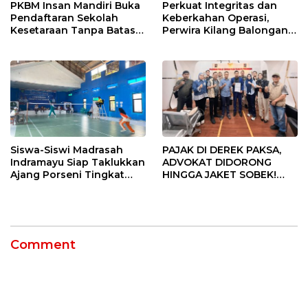
PKBM Insan Mandiri Buka
Perkuat Integritas dan
Pendaftaran Sekolah
Keberkahan Operasi,
Kesetaraan Tanpa Batas
Perwira Kilang Balongan
Usia
Gelar Doa Bersama
Siswa-Siswi Madrasah
PAJAK DI DEREK PAKSA,
Indramayu Siap Taklukkan
ADVOKAT DIDORONG
Ajang Porseni Tingkat
HINGGA JAKET SOBEK!
Provinsi 2026
Ormas & 150 Advokat Riau
Ngamuk Kepung Polresta
Pekanbaru!
Comment