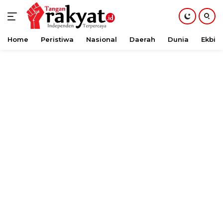
Home
Peristiwa
Nasional
Daerah
Dunia
Ekbis
Langsung
ke
konten