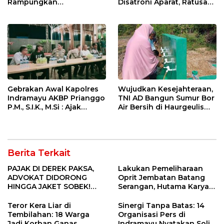
Rampungkan
Disatroni Aparat, Ratusan
Penanganan Jalur
Pengunjung Kocar-Kacir
Lembah Anai dan Malalak
Dites Urine!
Gebrakan Awal Kapolres
Wujudkan Kesejahteraan,
Indramayu AKBP Prianggo
TNI AD Bangun Sumur Bor
P.M., S.I.K., M.Si : Ajak
Air Bersih di Haurgeulis
Wartawan Ngopi Bareng
Indramayu
dan Analisa Program Kerja
Berita Terkait
PAJAK DI DEREK PAKSA,
Lakukan Pemeliharaan
ADVOKAT DIDORONG
Oprit Jembatan Batang
HINGGA JAKET SOBEK!
Serangan, Hutama Karya
Ormas & 150 Advokat Riau
Uji Coba Contraflow di KM
Ngamuk Kepung Polresta
55 Tol Binjai–Langsa
Teror Kera Liar di
Sinergi Tanpa Batas: 14
Pekanbaru!
Tembilahan: 18 Warga
Organisasi Pers di
Jadi Korban Ganas,
Indramayu Nyatakan Solid