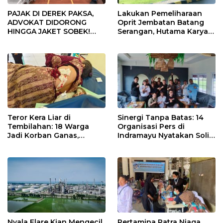
PAJAK DI DEREK PAKSA,
Lakukan Pemeliharaan
ADVOKAT DIDORONG
Oprit Jembatan Batang
HINGGA JAKET SOBEK!
Serangan, Hutama Karya
Ormas & 150 Advokat Riau
Uji Coba Contraflow di KM
Ngamuk Kepung Polresta
55 Tol Binjai–Langsa
Pekanbaru!
Teror Kera Liar di
Sinergi Tanpa Batas: 14
Tembilahan: 18 Warga
Organisasi Pers di
Jadi Korban Ganas,
Indramayu Nyatakan Solid
Punggung Robek hingga
di Bawah Naungan FKJI
12 Jahitan!
Nyala Flare Kian Mengecil,
Pertamina Patra Niaga