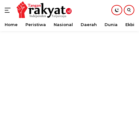
Home
Peristiwa
Nasional
Daerah
Dunia
Ekbis
Langsung
ke
konten