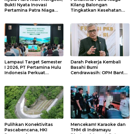
Bukti Nyata Inovasi
Kilang Balongan
Pertamina Patra Niaga
Tingkatkan Kesehatan
Kilang Balongan Dukung
Masyarakat melalui
Net Zero Emission 2060
Pemeriksaan Kesehatan
Rutin dan Edukasi
Perawatan Gigi
Lampaui Target Semester
Darah Pekerja Kembali
I 2026, PT Pertamina Hulu
Basahi Bumi
Indonesia Perkuat
Cendrawasih: OPM Bantai
Ketahanan Energi
5 Pahlawan Infrastruktur
Nasional Lewat Inovasi &
di Tolikara!
Keselamatan Kerja
Pulihkan Konektivitas
Mencekam! Karaoke dan
Pascabencana, HKI
THM di Indramayu