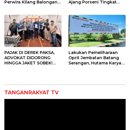
Perwira Kilang Balongan
Ajang Porseni Tingkat
Gelar Doa Bersama
Provinsi 2026
PAJAK DI DEREK PAKSA,
Lakukan Pemeliharaan
ADVOKAT DIDORONG
Oprit Jembatan Batang
HINGGA JAKET SOBEK!
Serangan, Hutama Karya
Ormas & 150 Advokat Riau
Uji Coba Contraflow di KM
Ngamuk Kepung Polresta
55 Tol Binjai–Langsa
Pekanbaru!
TANGANRAKYAT TV