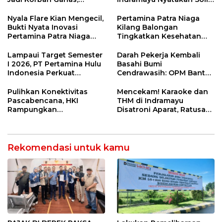
Punggung Robek hingga
di Bawah Naungan FKJI
12 Jahitan!
Nyala Flare Kian Mengecil,
Pertamina Patra Niaga
Bukti Nyata Inovasi
Kilang Balongan
Pertamina Patra Niaga
Tingkatkan Kesehatan
Kilang Balongan Dukung
Masyarakat melalui
Net Zero Emission 2060
Pemeriksaan Kesehatan
Lampaui Target Semester
Darah Pekerja Kembali
Rutin dan Edukasi
I 2026, PT Pertamina Hulu
Basahi Bumi
Perawatan Gigi
Indonesia Perkuat
Cendrawasih: OPM Bantai
Ketahanan Energi
5 Pahlawan Infrastruktur
Nasional Lewat Inovasi &
di Tolikara!
Pulihkan Konektivitas
Mencekam! Karaoke dan
Keselamatan Kerja
Pascabencana, HKI
THM di Indramayu
Rampungkan
Disatroni Aparat, Ratusan
Penanganan Jalur
Pengunjung Kocar-Kacir
Lembah Anai dan Malalak
Dites Urine!
Rekomendasi untuk kamu