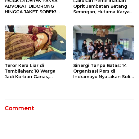
PAJAK DI DEREK PAKSA,
Lakukan Pemeliharaan
ADVOKAT DIDORONG
Oprit Jembatan Batang
HINGGA JAKET SOBEK!
Serangan, Hutama Karya
Ormas & 150 Advokat Riau
Uji Coba Contraflow di KM
Ngamuk Kepung Polresta
55 Tol Binjai–Langsa
Pekanbaru!
Teror Kera Liar di
Sinergi Tanpa Batas: 14
Tembilahan: 18 Warga
Organisasi Pers di
Jadi Korban Ganas,
Indramayu Nyatakan Solid
Punggung Robek hingga
di Bawah Naungan FKJI
12 Jahitan!
Comment