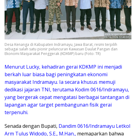
Desa Kenanga di Kabupaten Indramayu, Jawa Barat, resmi terpilih
sebagai salah satu pionir peluncuran Kawasan Daulat Pangan dan
Ekonomi Masyarakat Penggerak (KDKMP) baru (Foto: TR)
Menurut Lucky, kehadiran gerai KDKMP ini menjadi
berkah luar biasa bagi peningkatan ekonomi
masyarakat Indramayu. Ia secara khusus memuji
dedikasi jajaran TNI, terutama Kodim 0616/Indramayu,
yang bergerak cepat mengatasi berbagai tantangan di
lapangan agar target pembangunan fisik gerai
terpenuhi.
​Senada
dengan
Bupati,
Dandim 0616/Indramayu Letkol
Arm Tulus Widodo, S.E., M.Han.,
memaparkan bahwa