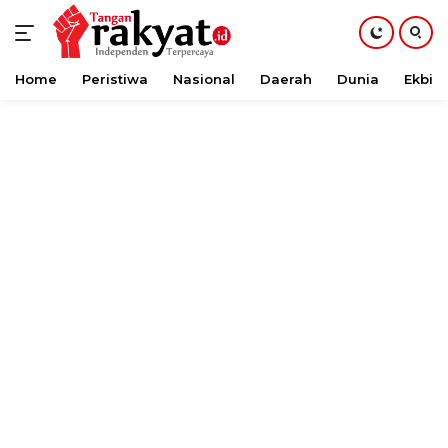
Home
Peristiwa
Nasional
Daerah
Dunia
Ekbis
Langsung
ke
konten