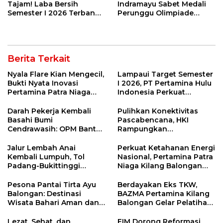
Tajam! Laba Bersih
Indramayu Sabet Medali
Semester I 2026 Terbang
Perunggu Olimpiade
29 Persen Berkat Strategi
Matematika Tingkat
Jitu
Nasional 2026
Berita Terkait
Nyala Flare Kian Mengecil,
Lampaui Target Semester
Bukti Nyata Inovasi
I 2026, PT Pertamina Hulu
Pertamina Patra Niaga
Indonesia Perkuat
Kilang Balongan Dukung
Ketahanan Energi
Net Zero Emission 2060
Nasional Lewat Inovasi &
Darah Pekerja Kembali
Pulihkan Konektivitas
Keselamatan Kerja
Basahi Bumi
Pascabencana, HKI
Cendrawasih: OPM Bantai
Rampungkan
5 Pahlawan Infrastruktur
Penanganan Jalur
di Tolikara!
Lembah Anai dan Malalak
Jalur Lembah Anai
Perkuat Ketahanan Energi
Kembali Lumpuh, Tol
Nasional, Pertamina Patra
Padang-Bukittinggi
Niaga Kilang Balongan
Didesak Jadi Solusi
Perkuat Sinergi Utilisasi
Strategis
Jetty Propylene
Pesona Pantai Tirta Ayu
Berdayakan Eks TKW,
Balongan: Destinasi
BAZMA Pertamina Kilang
Wisata Bahari Aman dan
Balongan Gelar Pelatihan
Nyaman di Indramayu
Tempe Guna Pacu
Ekonomi Desa
Lezat, Sehat, dan
FIM Dorong Reformasi