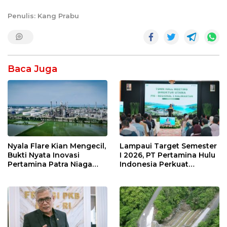
Penulis: Kang Prabu
Baca Juga
Nyala Flare Kian Mengecil,
Lampaui Target Semester
Bukti Nyata Inovasi
I 2026, PT Pertamina Hulu
Pertamina Patra Niaga
Indonesia Perkuat
Kilang Balongan Dukung
Ketahanan Energi
Net Zero Emission 2060
Nasional Lewat Inovasi &
Keselamatan Kerja