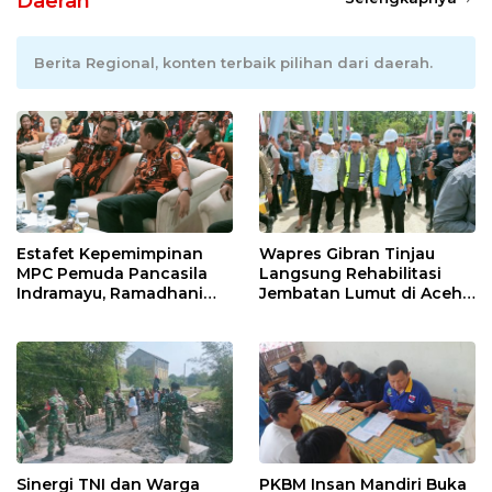
Daerah
Berita Regional, konten terbaik pilihan dari daerah.
Estafet Kepemimpinan
Wapres Gibran Tinjau
MPC Pemuda Pancasila
Langsung Rehabilitasi
Indramayu, Ramadhani
Jembatan Lumut di Aceh
Sugianto Dipastikan
Tengah, Targetkan
Pimpin Organisasi Lewat
Konektivitas Pulih Cepat
Muscablub
Sinergi TNI dan Warga
PKBM Insan Mandiri Buka