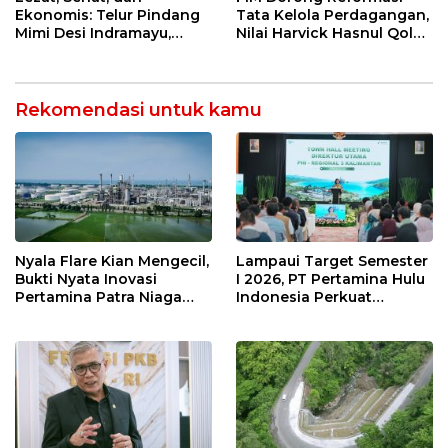
Rawadalem
Ekonomis: Telur Pindang
Tata Kelola Perdagangan,
Mimi Desi Indramayu,
Nilai Harvick Hasnul Qolbi
Kuliner Tradisional Kaya
Figur Tepat Pimpin Sektor
Rempah yang Bikin
Riil
Ketagihan!
Rekomendasi untuk kamu
Nyala Flare Kian Mengecil,
Lampaui Target Semester
Bukti Nyata Inovasi
I 2026, PT Pertamina Hulu
Pertamina Patra Niaga
Indonesia Perkuat
Kilang Balongan Dukung
Ketahanan Energi
Net Zero Emission 2060
Nasional Lewat Inovasi &
Keselamatan Kerja