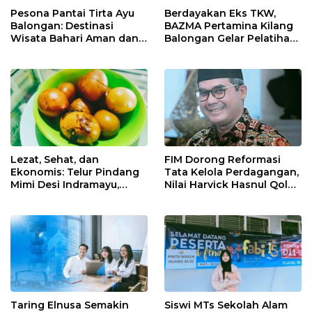
Pesona Pantai Tirta Ayu
Berdayakan Eks TKW,
Balongan: Destinasi
BAZMA Pertamina Kilang
Wisata Bahari Aman dan
Balongan Gelar Pelatihan
Nyaman di Indramayu
Tempe Guna Pacu
Ekonomi Desa
Rawadalem
Lezat, Sehat, dan
FIM Dorong Reformasi
Ekonomis: Telur Pindang
Tata Kelola Perdagangan,
Mimi Desi Indramayu,
Nilai Harvick Hasnul Qolbi
Kuliner Tradisional Kaya
Figur Tepat Pimpin Sektor
Rempah yang Bikin
Riil
Ketagihan!
Taring Elnusa Semakin
Siswi MTs Sekolah Alam