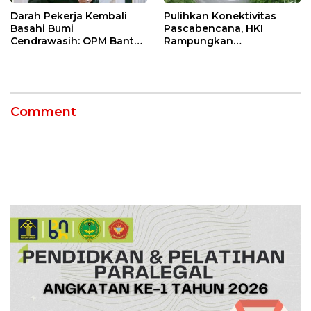
Darah Pekerja Kembali
Pulihkan Konektivitas
Basahi Bumi
Pascabencana, HKI
Cendrawasih: OPM Bantai
Rampungkan
5 Pahlawan Infrastruktur
Penanganan Jalur
di Tolikara!
Lembah Anai dan Malalak
Comment