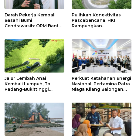
Darah Pekerja Kembali
Pulihkan Konektivitas
Basahi Bumi
Pascabencana, HKI
Cendrawasih: OPM Bantai
Rampungkan
5 Pahlawan Infrastruktur
Penanganan Jalur
di Tolikara!
Lembah Anai dan Malalak
Jalur Lembah Anai
Perkuat Ketahanan Energi
Kembali Lumpuh, Tol
Nasional, Pertamina Patra
Padang-Bukittinggi
Niaga Kilang Balongan
Didesak Jadi Solusi
Perkuat Sinergi Utilisasi
Strategis
Jetty Propylene