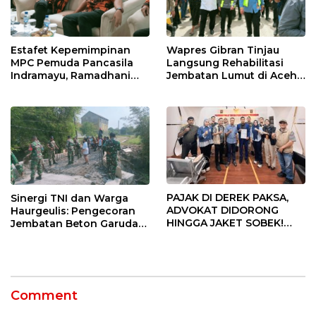
Estafet Kepemimpinan
Wapres Gibran Tinjau
MPC Pemuda Pancasila
Langsung Rehabilitasi
Indramayu, Ramadhani
Jembatan Lumut di Aceh
Sugianto Dipastikan
Tengah, Targetkan
Pimpin Organisasi Lewat
Konektivitas Pulih Cepat
Muscablub
PAJAK DI DEREK PAKSA,
Sinergi TNI dan Warga
ADVOKAT DIDORONG
Haurgeulis: Pengecoran
HINGGA JAKET SOBEK!
Jembatan Beton Garuda
Ormas & 150 Advokat Riau
di Indramayu Rampung
Ngamuk Kepung Polresta
Pekanbaru!
Comment