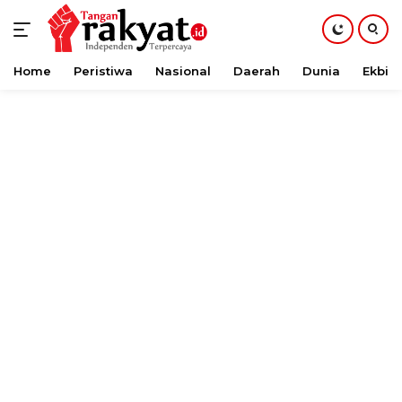
Home
Peristiwa
Nasional
Daerah
Dunia
Ekbis
Langsung
ke
konten