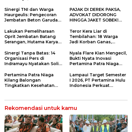
Sugianto Dipastikan
Tengah, Targetkan
Pimpin Organisasi Lewat
Konektivitas Pulih Cepat
Sinergi TNI dan Warga
PAJAK DI DEREK PAKSA,
Muscablub
Haurgeulis: Pengecoran
ADVOKAT DIDORONG
Jembatan Beton Garuda
HINGGA JAKET SOBEK!
di Indramayu Rampung
Ormas & 150 Advokat Riau
Ngamuk Kepung Polresta
Lakukan Pemeliharaan
Teror Kera Liar di
Pekanbaru!
Oprit Jembatan Batang
Tembilahan: 18 Warga
Serangan, Hutama Karya
Jadi Korban Ganas,
Uji Coba Contraflow di KM
Punggung Robek hingga
55 Tol Binjai–Langsa
12 Jahitan!
Sinergi Tanpa Batas: 14
Nyala Flare Kian Mengecil,
Organisasi Pers di
Bukti Nyata Inovasi
Indramayu Nyatakan Solid
Pertamina Patra Niaga
di Bawah Naungan FKJI
Kilang Balongan Dukung
Net Zero Emission 2060
Pertamina Patra Niaga
Lampaui Target Semester
Kilang Balongan
I 2026, PT Pertamina Hulu
Tingkatkan Kesehatan
Indonesia Perkuat
Masyarakat melalui
Ketahanan Energi
Pemeriksaan Kesehatan
Nasional Lewat Inovasi &
Rutin dan Edukasi
Keselamatan Kerja
Perawatan Gigi
Rekomendasi untuk kamu