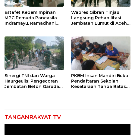
Estafet Kepemimpinan
Wapres Gibran Tinjau
MPC Pemuda Pancasila
Langsung Rehabilitasi
Indramayu, Ramadhani
Jembatan Lumut di Aceh
Sugianto Dipastikan
Tengah, Targetkan
Pimpin Organisasi Lewat
Konektivitas Pulih Cepat
Muscablub
Sinergi TNI dan Warga
PKBM Insan Mandiri Buka
Haurgeulis: Pengecoran
Pendaftaran Sekolah
Jembatan Beton Garuda
Kesetaraan Tanpa Batas
di Indramayu Rampung
Usia
TANGANRAKYAT TV