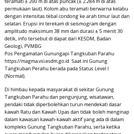
teramati ± 200 m di atas puncak (± 2.284 m di atas
permukaan laut). Kolom abu teramati berwarna kelabu
dengan intensitas tebal condong ke arah timur laut dan
selatan. Erupsi ini terekam di seismogram dengan
amplitudo maksimum 38 mm dan durasi ± 5 menit 30
detik, info tersebut di dapat dari KESDM, Badan
Geologi, PVMBG
Pos Pengamatan Gunungapi Tangkuban Parahu
https://magma.vsi.esdm.go.id Saat ini Gunung
Tangkuban Perahu berada pada Status Level I
(Normal).
Di himbau kepada masyarakat di sekitar Gunung
Tangkuban Parahu dan pengunjung, wisatawan,
pendaki tidak diperbolehkan turun mendekati dasar
kawah Ratu dan Kawah Upas dan tidak boleh menginap
dalam kawasan kawah-kawah aktif yang ada di dalam
kompleks Gunung Tangkuban Parahu, serta ketika