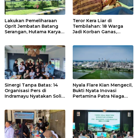
Lakukan Pemeliharaan
Teror Kera Liar di
Oprit Jembatan Batang
Tembilahan: 18 Warga
Serangan, Hutama Karya
Jadi Korban Ganas,
Uji Coba Contraflow di KM
Punggung Robek hingga
55 Tol Binjai–Langsa
12 Jahitan!
Sinergi Tanpa Batas: 14
Nyala Flare Kian Mengecil,
Organisasi Pers di
Bukti Nyata Inovasi
Indramayu Nyatakan Solid
Pertamina Patra Niaga
di Bawah Naungan FKJI
Kilang Balongan Dukung
Net Zero Emission 2060