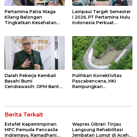
Pertamina Patra Niaga
Lampaui Target Semester
Kilang Balongan
I 2026, PT Pertamina Hulu
Tingkatkan Kesehatan
Indonesia Perkuat
Masyarakat melalui
Ketahanan Energi
Pemeriksaan Kesehatan
Nasional Lewat Inovasi &
Rutin dan Edukasi
Keselamatan Kerja
Perawatan Gigi
Darah Pekerja Kembali
Pulihkan Konektivitas
Basahi Bumi
Pascabencana, HKI
Cendrawasih: OPM Bantai
Rampungkan
5 Pahlawan Infrastruktur
Penanganan Jalur
di Tolikara!
Lembah Anai dan Malalak
Berita Terkait
Estafet Kepemimpinan
Wapres Gibran Tinjau
MPC Pemuda Pancasila
Langsung Rehabilitasi
Indramayu, Ramadhani
Jembatan Lumut di Aceh