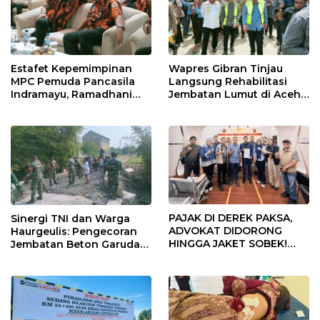
Estafet Kepemimpinan
Wapres Gibran Tinjau
MPC Pemuda Pancasila
Langsung Rehabilitasi
Indramayu, Ramadhani
Jembatan Lumut di Aceh
Sugianto Dipastikan
Tengah, Targetkan
Pimpin Organisasi Lewat
Konektivitas Pulih Cepat
Muscablub
PAJAK DI DEREK PAKSA,
Sinergi TNI dan Warga
ADVOKAT DIDORONG
Haurgeulis: Pengecoran
HINGGA JAKET SOBEK!
Jembatan Beton Garuda
Ormas & 150 Advokat Riau
di Indramayu Rampung
Ngamuk Kepung Polresta
Pekanbaru!