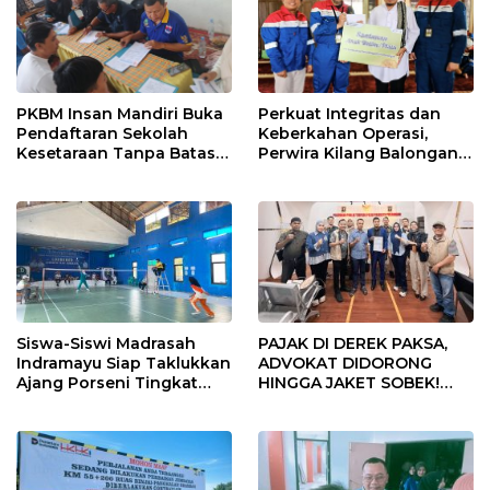
PKBM Insan Mandiri Buka
Perkuat Integritas dan
Pendaftaran Sekolah
Keberkahan Operasi,
Kesetaraan Tanpa Batas
Perwira Kilang Balongan
Usia
Gelar Doa Bersama
Siswa-Siswi Madrasah
PAJAK DI DEREK PAKSA,
Indramayu Siap Taklukkan
ADVOKAT DIDORONG
Ajang Porseni Tingkat
HINGGA JAKET SOBEK!
Provinsi 2026
Ormas & 150 Advokat Riau
Ngamuk Kepung Polresta
Pekanbaru!