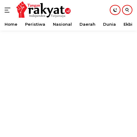
Home
Peristiwa
Nasional
Daerah
Dunia
Ekbis
Langsung
ke
konten