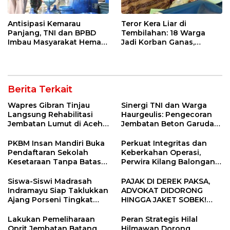
Antisipasi Kemarau
Teror Kera Liar di
Panjang, TNI dan BPBD
Tembilahan: 18 Warga
Imbau Masyarakat Hemat
Jadi Korban Ganas,
Air dan Waspada
Punggung Robek hingga
Kebakaran
12 Jahitan!
Berita Terkait
Wapres Gibran Tinjau
Sinergi TNI dan Warga
Langsung Rehabilitasi
Haurgeulis: Pengecoran
Jembatan Lumut di Aceh
Jembatan Beton Garuda
Tengah, Targetkan
di Indramayu Rampung
Konektivitas Pulih Cepat
PKBM Insan Mandiri Buka
Perkuat Integritas dan
Pendaftaran Sekolah
Keberkahan Operasi,
Kesetaraan Tanpa Batas
Perwira Kilang Balongan
Usia
Gelar Doa Bersama
Siswa-Siswi Madrasah
PAJAK DI DEREK PAKSA,
Indramayu Siap Taklukkan
ADVOKAT DIDORONG
Ajang Porseni Tingkat
HINGGA JAKET SOBEK!
Provinsi 2026
Ormas & 150 Advokat Riau
Ngamuk Kepung Polresta
Lakukan Pemeliharaan
Peran Strategis Hilal
Pekanbaru!
Oprit Jembatan Batang
Hilmawan Dorong