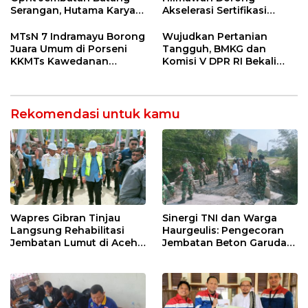
Serangan, Hutama Karya
Akselerasi Sertifikasi
Uji Coba Contraflow di KM
Kompetensi untuk
55 Tol Binjai–Langsa
Entaskan Kemiskinan di
MTsN 7 Indramayu Borong
Wujudkan Pertanian
Indramayu
Juara Umum di Porseni
Tangguh, BMKG dan
KKMTs Kawedanan
Komisi V DPR RI Bekali
Jatibarang 2026
Petani Indramayu Lewat
Sekolah Lapang Iklim
Rekomendasi untuk kamu
Wapres Gibran Tinjau
Sinergi TNI dan Warga
Langsung Rehabilitasi
Haurgeulis: Pengecoran
Jembatan Lumut di Aceh
Jembatan Beton Garuda
Tengah, Targetkan
di Indramayu Rampung
Konektivitas Pulih Cepat