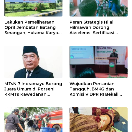
Lakukan Pemeliharaan
Peran Strategis Hilal
Oprit Jembatan Batang
Hilmawan Dorong
Serangan, Hutama Karya
Akselerasi Sertifikasi
Uji Coba Contraflow di KM
Kompetensi untuk
55 Tol Binjai–Langsa
Entaskan Kemiskinan di
Indramayu
MTsN 7 Indramayu Borong
Wujudkan Pertanian
Juara Umum di Porseni
Tangguh, BMKG dan
KKMTs Kawedanan
Komisi V DPR RI Bekali
Jatibarang 2026
Petani Indramayu Lewat
Sekolah Lapang Iklim